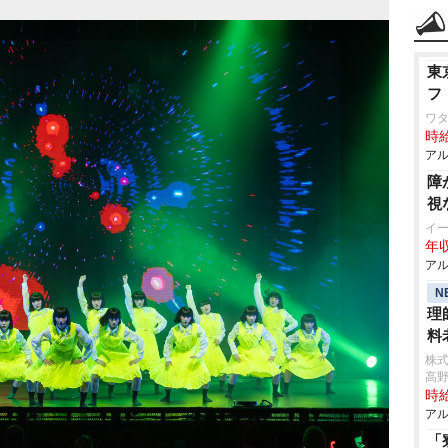
東
フ
ワタ
時給
アル
障
視
イ
年収
アル
N
理
料
株
高
時給
アル
「