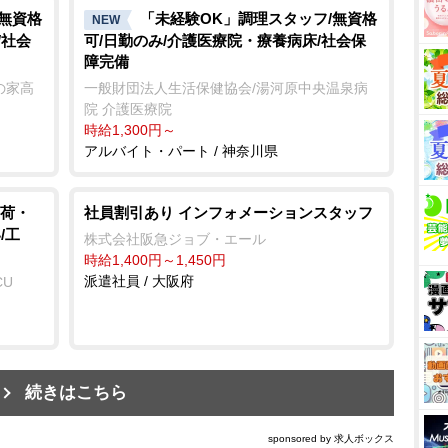
/無資格
「未経験OK」調理スタッフ/無資格
NEW
/社会
可/日勤のみ/介護医療院・療養病床/社会保
障完備
の家高
一般財団法人生活保健協会/湯河原中央温泉病
院 介護医療院
時給1,300円～
アルバイト・パート / 神奈川県
荷・
社員割引あり インフォメーションスタッフ
/工
株式会社阪急ジョブ・エール
時給1,400円～1,450円
派遣社員 / 大阪府
CU
続きはこちら
sponsored by 求人ボックス