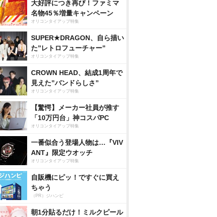
大好評につき再び！ファミマ
名物45％増量キャンペーン
オリコンタイアップ特集
SUPER★DRAGON、自ら描い
た”レトロフューチャー”
オリコンタイアップ特集
CROWN HEAD、結成1周年で
見えた”バンドらしさ”
オリコンタイアップ特集
【驚愕】メーカー社員が推す
「10万円台」神コスパPC
オリコンタイアップ特集
一番似合う登場人物は…『VIV
ANT』限定ウオッチ
オリコンタイアップ特集
自販機にピッ！ですぐに買え
ちゃう
（PR）ジハンピ
朝1分貼るだけ！ミルクピール