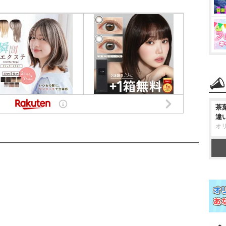
茶
違
オ