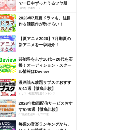
で一日中ずっとうるツヤ肌
（PR）サボリーノ
2026年7月夏ドラマも、注目
作＆話題作が勢ぞろい！
【夏アニメ2026】7月期夏の
新アニメを一挙紹介！
芸能界を志す10代～20代を応
援！オーディション・スクー
ル情報はDeview
漫画読み放題サブスクおすす
め11選【徹底比較】
オリコン顧客満足度ランキング
2026年動画配信サービスおす
すめ40選【徹底比較】
CS動画配信サービス20選
毎週の音楽ランキングから、