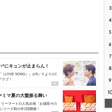
3
4
5
6
7
い”にキュンが止まらん！
8
OVE SONG）』が8／５よりJ:C
アラブ！
9
1
ァミマ夏の大盤振る舞い
ミリーマートの人気企画「お値段その
、シリーズ初の年2回開催！