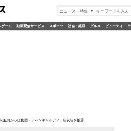
ニュース・特集
&ゲーム
動画配信サービス
スポーツ
社会・経済
グルメ
ビューティ
ラ
制服おかっぱ集団・アバンギャルディ、新衣装を披露