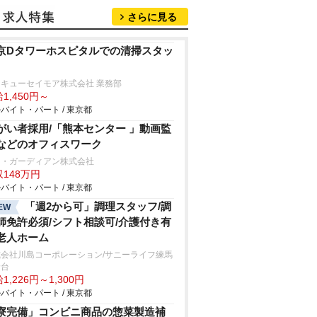
さらに見る
京Dタワーホスピタルでの清掃スタッ
キューセイモア株式会社 業務部
1,450円～
バイト・パート / 東京都
がい者採用/「熊本センター 」動画監
などのオフィスワーク
ー・ガーディアン株式会社
148万円
バイト・パート / 東京都
「週2から可」調理スタッフ/調
EW
師免許必須/シフト相談可/介護付き有
老人ホーム
式会社川島コーポレーション/サニーライフ練馬
野台
1,226円～1,300円
バイト・パート / 東京都
寮完備」コンビニ商品の惣菜製造補