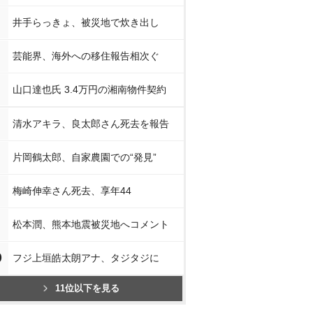
井手らっきょ、被災地で炊き出し
芸能界、海外への移住報告相次ぐ
山口達也氏 3.4万円の湘南物件契約
清水アキラ、良太郎さん死去を報告
片岡鶴太郎、自家農園での“発見”
梅崎伸幸さん死去、享年44
松本潤、熊本地震被災地へコメント
0
フジ上垣皓太朗アナ、タジタジに
11位以下を見る