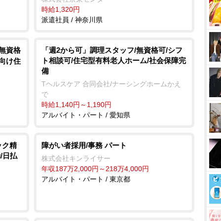
時給1,320円
派遣社員 / 神奈川県
/無資格
「週2から可」調理スタッフ/無資格可/シフ
ト相談可/住宅型有料老人ホーム/社会保障完
者向け住
備
Tヘルスケア 合同会社/ナーシングホームかえ
で
時給1,140円～1,190円
アルバイト・パート / 愛知県
ック精
障がい者採用/事務 パート
/日払
株式会社キンライサー
年収187万2,000円～218万4,000円
アルバイト・パート / 東京都