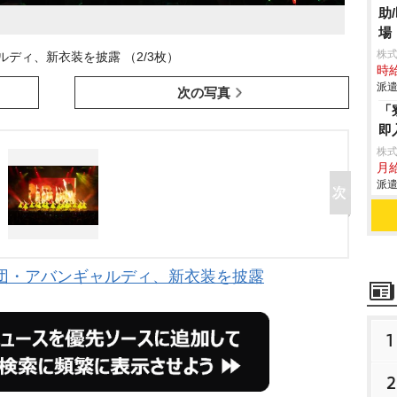
助
場
株
ルディ、新衣装を披露 （2/3枚）
時給
派遣
次の写真
「
即
株
月給
派遣
団・アバンギャルディ、新衣装を披露
1
2