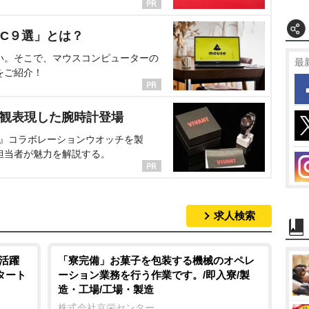
C９選」とは？
い。そこで、マウスコンピューターの
最
をご紹介！
界観表現した腕時計登場
NT』コラボレーションウオッチを製
担当者が魅力を解説する。
求人検索
も活躍
「寮完備」お菓子を包装する機械のオペレ
スタート
ーション業務を行う作業です。/即入寮/製
造・工場/工場・製造
株式会社京栄センター