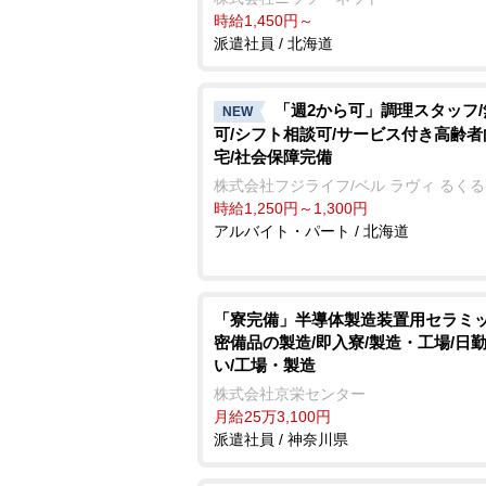
時給1,450円～
派遣社員 / 北海道
「週2から可」調理スタッフ
NEW
可/シフト相談可/サービス付き高齢
宅/社会保障完備
株式会社フジライフ/ベル ラヴィ るくる
時給1,250円～1,300円
アルバイト・パート / 北海道
「寮完備」半導体製造装置用セラミ
密備品の製造/即入寮/製造・工場/日勤
い/工場・製造
株式会社京栄センター
月給25万3,100円
派遣社員 / 神奈川県