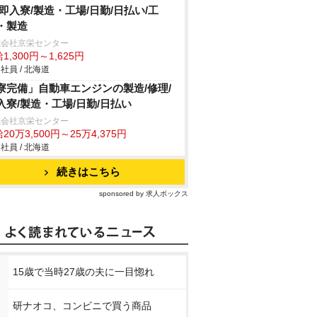
/即入寮/製造・工場/日勤/日払い/工
・製造
式会社京栄センター
1,300円～1,625円
社員 / 北海道
寮完備」自動車エンジンの製造/修理/
入寮/製造・工場/日勤/日払い
式会社京栄センター
20万3,500円～25万4,375円
社員 / 北海道
続きはこちら
sponsored by 求人ボックス
15歳で当時27歳の夫に一目惚れ
研ナオコ、コンビニで買う商品