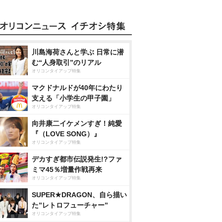
川島海荷さんと学ぶ 日常に潜
む“人身取引”のリアル
オリコンタイアップ特集
マクドナルドが40年にわたり
支える「小学生の甲子園」
オリコンタイアップ特集
向井康二イケメンすぎ！純愛
『（LOVE SONG）』
オリコンタイアップ特集
デカすぎ都市伝説発生!?ファ
ミマ45％増量作戦再来
オリコンタイアップ特集
SUPER★DRAGON、自ら描い
た”レトロフューチャー”
オリコンタイアップ特集