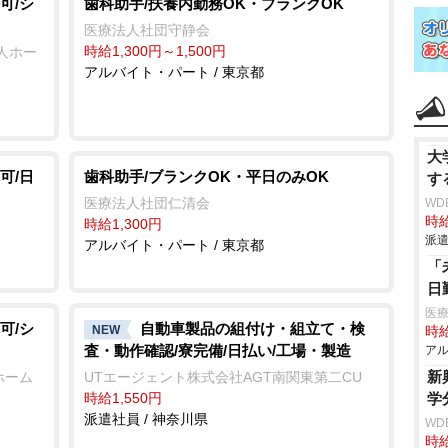
可/シ
歯科助手/扶養内勤務OK・ブランクOK
医療法人社団守静会
時給1,300円～1,500円
人ホー
アルバイト・パート / 東京都
大
可/日
歯科助手/ブランクOK・平日のみOK
す
医療法人社団仁清会
WD
時給
時給1,300円
派遣
アルバイト・パート / 東京都
「
日
医療
可/シ
自動車製品の組付け・組立て・検
NEW
時給
査・動作確認/寮完備/日払い/工場・製造
アル
新
ホーム
UTエージェント株式会社AGT南関東第二CU
時給1,550円
学
派遣社員 / 神奈川県
WD
時給