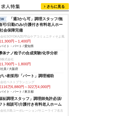
さらに見る
「週3から可」調理スタッフ/無
EW
格可/日勤のみ/介護付き有料老人ホー
/社会保障完備
会社SOYOKAZE/守山ケアコミュニティそよ風
1,300円～1,400円
バイト・パート / 愛知県
導体ナノ粒子の合成実験/化学分析
B株式会社
1,700円～1,800円
社員 / 大阪府
がい者採用/「パート」調理補助
式会社ベストプランニング
116万6,880円～322万4,000円
バイト・パート / 東京都
福祉調理スタッフ」調理師免許必須/
フト相談可/介護付き有料老人ホーム
式会社川島コーポレーション/サニーライフ名古