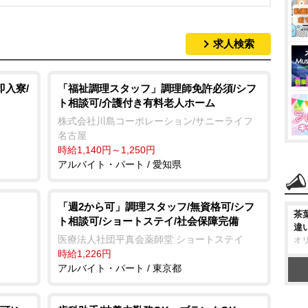
求人検索
即入寮/
「福祉調理スタッフ」調理師免許必須/シフ
ト相談可/介護付き有料老人ホーム
株式会社川島コーポレーション/サニーライフ
名古屋
時給1,140円～1,250円
アルバイト・パート / 愛知県
「週2から可」調理スタッフ/無資格可/シフ
茶
ト相談可/ショートステイ/社会保障完備
違
医療法人社団平真会薬師堂 ショートステイ
オ
時給1,226円
アルバイト・パート / 東京都