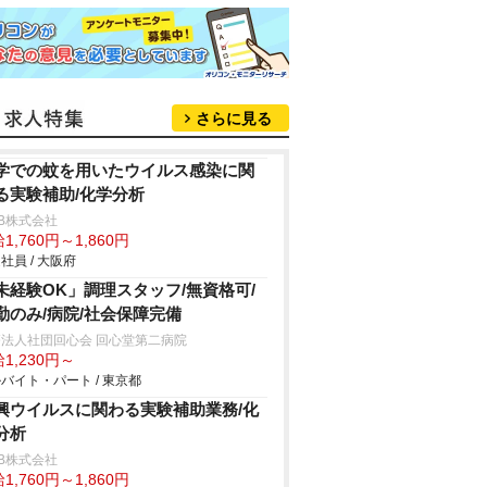
さらに見る
学での蚊を用いたウイルス感染に関
る実験補助/化学分析
B株式会社
1,760円～1,860円
社員 / 大阪府
未経験OK」調理スタッフ/無資格可/
勤のみ/病院/社会保障完備
法人社団回心会 回心堂第二病院
1,230円～
バイト・パート / 東京都
興ウイルスに関わる実験補助業務/化
分析
B株式会社
1,760円～1,860円