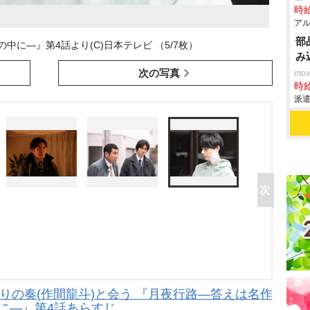
時給
アル
部
中に―』第4話より(C)日本テレビ （5/7枚）
み
次の写真
mo
時給
派遣
りの奏(作間龍斗)と会う 『月夜行路―答えは名作
に―』第4話あらすじ