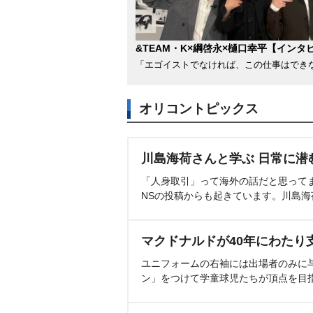
&TEAM・K×綱啓永×樋口幸平【インタ
「エゴイストでなければ、この仕事はでき
オリコントピックス
川島海荷さんと学ぶ 日常に潜
「人身取引」って海外の話だと思って
NSの投稿からも起きています。川島
マクドナルドが40年にわたり
ユニフォームの右袖には出場者のみに
ン」をつけて学童球児たちが頂点を目