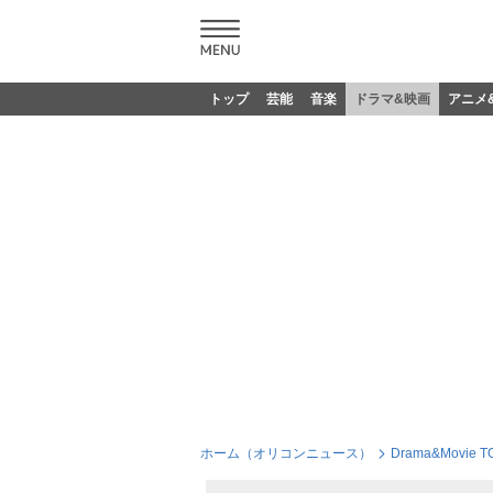
トップ
芸能
音楽
ドラマ&映画
アニメ
ホーム（オリコンニュース）
Drama&Movie T