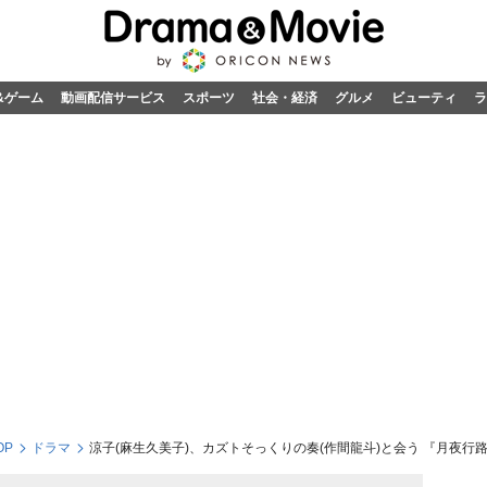
&ゲーム
動画配信サービス
スポーツ
社会・経済
グルメ
ビューティ
ラ
OP
ドラマ
涼子(麻生久美子)、カズトそっくりの奏(作間龍斗)と会う 『月夜