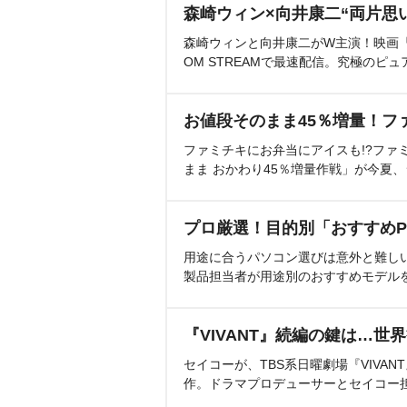
森崎ウィン×向井康二“両片思
森崎ウィンと向井康二がW主演！映画『（L
OM STREAMで最速配信。究極のピュ
お値段そのまま45％増量！フ
ファミチキにお弁当にアイスも!?ファ
まま おかわり45％増量作戦」が今夏
プロ厳選！目的別「おすすめP
用途に合うパソコン選びは意外と難し
製品担当者が用途別のおすすめモデル
『VIVANT』続編の鍵は…世
セイコーが、TBS系日曜劇場『VIVA
作。ドラマプロデューサーとセイコー