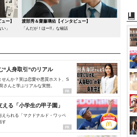
ビュー】
渡部秀＆齋藤璃佑【インタビュー】
ない」
「んだが！ほー!!」な秘話
む“人身取引”のリアル
ませんか？実は恋愛や悪質ホスト、S
海荷さんと学ぶリアルな実態。
支える「小学生の甲子園」
与えられる「マクドナルド・ワッペ
指す