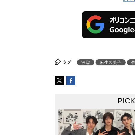
タグ
波瑠
麻生久美子
PIC