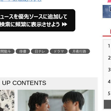
1
作間龍斗
俳優
日テレ
ドラマ
月夜行路
2
3
4
K UP CONTENTS
5