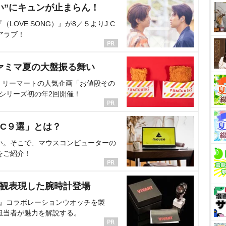
い”にキュンが止まらん！
OVE SONG）』が8／５よりJ:C
アラブ！
ァミマ夏の大盤振る舞い
ミリーマートの人気企画「お値段その
、シリーズ初の年2回開催！
C９選」とは？
い。そこで、マウスコンピューターの
をご紹介！
界観表現した腕時計登場
NT』コラボレーションウオッチを製
担当者が魅力を解説する。