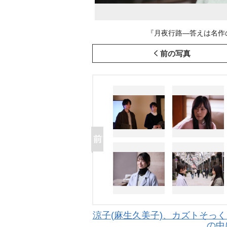
『月夜行路―答えは名作の
前の写真
涼子(麻生久美子)、カズトそっく
の中