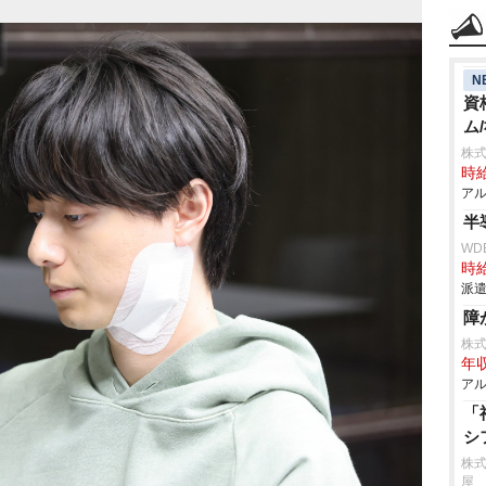
N
資
ム
株式
時給
アル
半
WD
時給
派遣
障
株
年収
アル
「
シ
株
屋