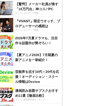
【驚愕】メーカー社員が推す
「10万円台」神コスパPC
オリコンタイアップ特集
『VIVANT』限定ウオッチ、プ
ロデューサーの感想は
オリコンタイアップ特集
2026年7月夏ドラマも、注目
作＆話題作が勢ぞろい！
【夏アニメ2026】7月期夏の
新アニメを一挙紹介！
芸能界を志す10代～20代を応
援！オーディション・スクー
ル情報はDeview
漫画読み放題サブスクおすす
め11選【徹底比較】
オリコン顧客満足度ランキング