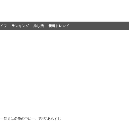
イフ
ランキング
推し活
新着トレンド
行路―答えは名作の中に―』第4話あらすじ