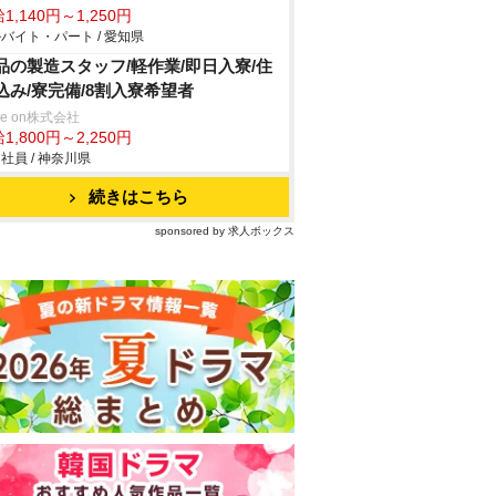
1,140円～1,250円
バイト・パート / 愛知県
品の製造スタッフ/軽作業/即日入寮/住
込み/寮完備/8割入寮希望者
ve on株式会社
1,800円～2,250円
社員 / 神奈川県
続きはこちら
sponsored by 求人ボックス