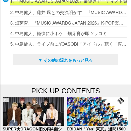
1. 『MUSIC AWARDS JAPAN 2026』最優秀アーティ
2. 中島健人、藤井 風との交流明かす 『MUSIC AWARDS JAPAN』レッドカーペットの舞台裏も
3. 畑芽育、『MUSIC AWARDS JAPAN 2026』K-POP楽曲賞ノミネートに興奮「すごく気になります」
4. 中島健人、軽快に小ボケ 畑芽育が即ツッコミ
5. 中島健人、ライブ前にYOASOBI「アイドル」聴く「僕自身もアイドルなので」
▼ その他の流れをもっと見る
PICK UP CONTENTS
SUPER★DRAGON初の両A面シ
EBiDAN「Yes! 東京」週間1500