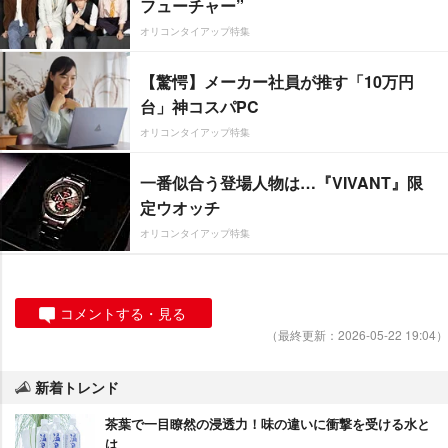
フューチャー”
オリコンタイアップ特集
【驚愕】メーカー社員が推す「10万円
台」神コスパPC
オリコンタイアップ特集
一番似合う登場人物は…『VIVANT』限
定ウオッチ
オリコンタイアップ特集
コメントする・見る
（最終更新：2026-05-22 19:04）
新着トレンド
茶葉で一目瞭然の浸透力！味の違いに衝撃を受ける水と
は