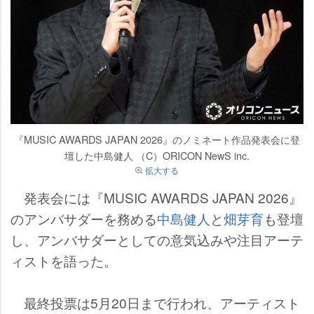
『MUSIC AWARDS JAPAN 2026』のノミネート作品発表会に登
壇した中島健人 （C）ORICON NewS inc.
拡大する
発表会には『MUSIC AWARDS JAPAN 2026』
のアンバサダーを務める
中島健人
と
畑芽育
も登壇
し、アンバサダーとしての意気込みや注目アーテ
ィストを語った。
最終投票は5月20日まで行われ、アーティスト