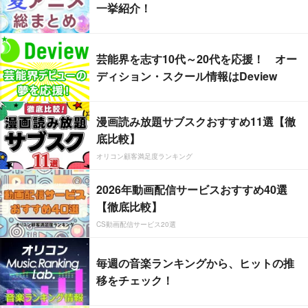
一挙紹介！
芸能界を志す10代～20代を応援！ オー
ディション・スクール情報はDeview
漫画読み放題サブスクおすすめ11選【徹
底比較】
オリコン顧客満足度ランキング
2026年動画配信サービスおすすめ40選
【徹底比較】
CS動画配信サービス20選
毎週の音楽ランキングから、ヒットの推
移をチェック！