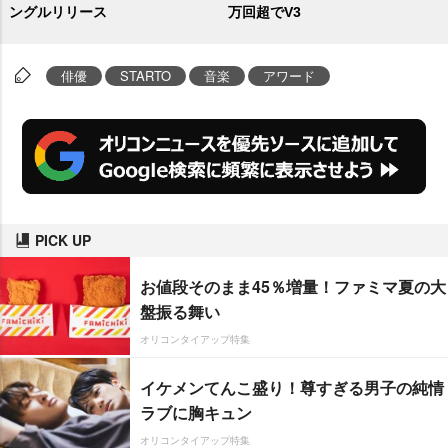
ングルリリース
万回超でV3
俳優
STARTO
音楽
アワード
PICK UP
お値段そのまま45％増量！ファミマ夏の大
盤振る舞い
オリコンタイアップ特集
イケメンてんこ盛り！尊すぎる男子の純情
ラブに胸キュン
オリコンタイアップ特集