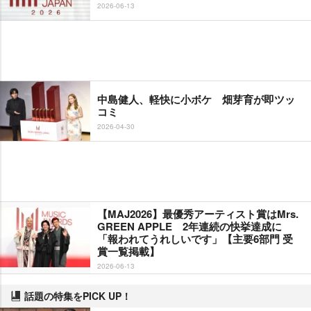
2026-06-13
中島健人、軽快に小ボケ 畑芽育が即ツッ
コミ
2026-04-30
【MAJ2026】最優秀アーティスト賞はMrs.
GREEN APPLE 2年連続の快挙達成に
「報われてうれしいです」【主要6部門 受
賞一覧掲載】
2026-06-13
話題の特集をPICK UP！