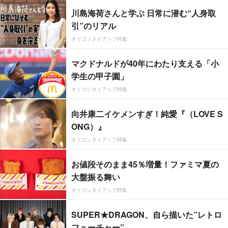
川島海荷さんと学ぶ 日常に潜む“人身取
引”のリアル
オリコンタイアップ特集
マクドナルドが40年にわたり支える「小
学生の甲子園」
オリコンタイアップ特集
向井康二イケメンすぎ！純愛『（LOVE S
ONG）』
オリコンタイアップ特集
お値段そのまま45％増量！ファミマ夏の
大盤振る舞い
オリコンタイアップ特集
SUPER★DRAGON、自ら描いた”レトロ
フューチャー”