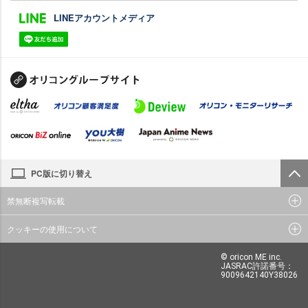
LINEアカウントメディア
PC版に切り替え
禁無断複写転載
クッキーの使用について
© oricon ME inc.
JASRAC許諾番号：
9009642140Y38026