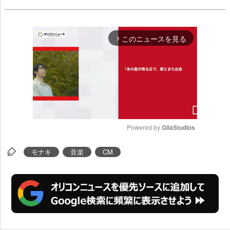
このニュースを見る
arrow_forward_ios
Powered by 
GliaStudios
M
モナキ
音楽
CM
u
t
e