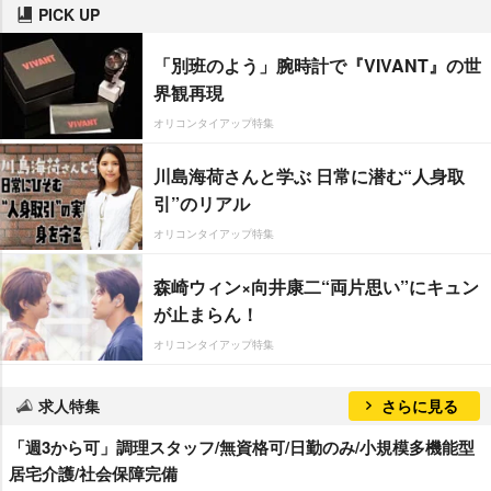
PICK UP
「別班のよう」腕時計で『VIVANT』の世
界観再現
オリコンタイアップ特集
川島海荷さんと学ぶ 日常に潜む“人身取
引”のリアル
オリコンタイアップ特集
森崎ウィン×向井康二“両片思い”にキュン
が止まらん！
オリコンタイアップ特集
求人特集
さらに見る
「週3から可」調理スタッフ/無資格可/日勤のみ/小規模多機能型
居宅介護/社会保障完備