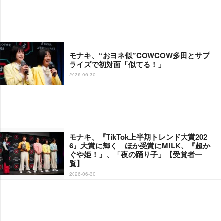
モナキ、“おヨネ似”COWCOW多田とサプ
ライズで初対面「似てる！」
2026-06-30
モナキ、『TikTok上半期トレンド大賞202
6』大賞に輝く ほか受賞にM!LK、『超か
ぐや姫！』、「夜の踊り子」【受賞者一
覧】
2026-06-30