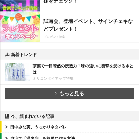
移をチェック！
試写会、登壇イベント、サインチェキな
どプレゼント！
プレゼント特集
新着トレンド
茶葉で一目瞭然の浸透力！味の違いに衝撃を受ける水と
は
オリコンタイアップ特集
もっと見る
今、読まれている記事
田中みな実、うっかりネタバレ
自宅で「温泉卵」を簡単に作る方法