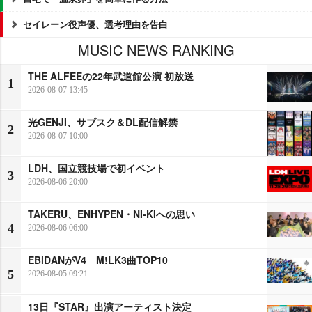
セイレーン役声優、選考理由を告白
MUSIC NEWS RANKING
THE ALFEEの22年武道館公演 初放送
1
2026-08-07 13:45
光GENJI、サブスク＆DL配信解禁
2
2026-08-07 10:00
LDH、国立競技場で初イベント
3
2026-08-06 20:00
TAKERU、ENHYPEN・NI-KIへの思い
4
2026-08-06 06:00
EBiDANがV4 M!LK3曲TOP10
5
2026-08-05 09:21
13日『STAR』出演アーティスト決定