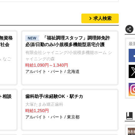
求人検索
/無資格
「福祉調理スタッフ」調理師免許
NEW
最
/社会
必須/日勤のみ/小規模多機能型居宅介護
有限会社シャイニング/小規模多機能ホーム シ
 なご
ャイニングの森
時給1,090円～1,340円
アルバイト・パート / 北海道
ト相談
歯科助手/未経験OK・駅チカ
大塚たまみ矯正歯科
時給1,250円
アルバイト・パート / 東京都