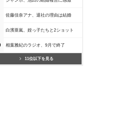
ジャンボ、池田の結婚報告に感激
佐藤佳奈アナ、退社の理由は結婚
白濱亜嵐、姪っ子たちと2ショット
0
相葉雅紀のラジオ、9月で終了
11位以下を見る