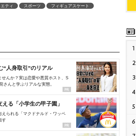
ラエティ
スポーツ
フィギュアスケート
1
2
む“人身取引”のリアル
3
ませんか？実は恋愛や悪質ホスト、S
海荷さんと学ぶリアルな実態。
4
支える「小学生の甲子園」
5
与えられる「マクドナルド・ワッペ
指す
6