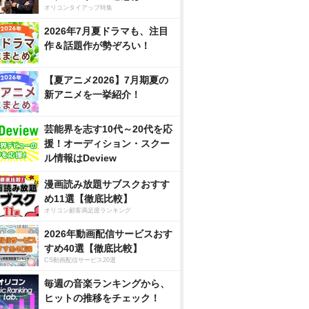
オリコンタイアップ特集
2026年7月夏ドラマも、注目
作＆話題作が勢ぞろい！
【夏アニメ2026】7月期夏の
新アニメを一挙紹介！
芸能界を志す10代～20代を応
援！オーディション・スクー
ル情報はDeview
漫画読み放題サブスクおすす
め11選【徹底比較】
オリコン顧客満足度ランキング
2026年動画配信サービスおす
すめ40選【徹底比較】
CS動画配信サービス20選
毎週の音楽ランキングから、
ヒットの推移をチェック！