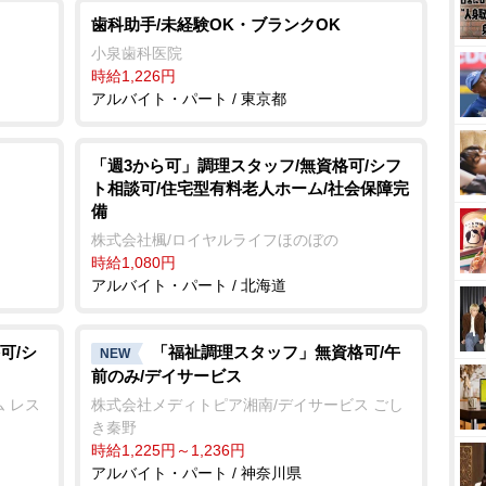
歯科助手/未経験OK・ブランクOK
小泉歯科医院
時給1,226円
アルバイト・パート / 東京都
「週3から可」調理スタッフ/無資格可/シフ
ト相談可/住宅型有料老人ホーム/社会保障完
備
株式会社楓/ロイヤルライフほのぼの
時給1,080円
アルバイト・パート / 北海道
可/シ
「福祉調理スタッフ」無資格可/午
NEW
前のみ/デイサービス
 レス
株式会社メディトピア湘南/デイサービス ごし
き秦野
時給1,225円～1,236円
アルバイト・パート / 神奈川県