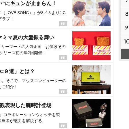
7
い”にキュンが止まらん！
OVE SONG）』が8／５よりJ:C
8
アラブ！
9
ァミマ夏の大盤振る舞い
1
ミリーマートの人気企画「お値段その
、シリーズ初の年2回開催！
C９選」とは？
い。そこで、マウスコンピューターの
をご紹介！
界観表現した腕時計登場
NT』コラボレーションウオッチを製
担当者が魅力を解説する。