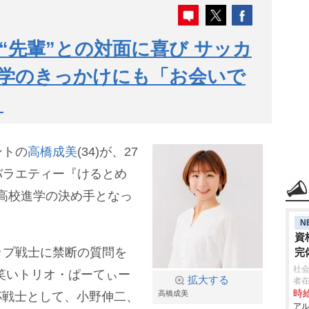
“先輩”との対面に喜び サッカ
進学のきっかけにも「お会いで
」
ントの
高橋成美
(34)が、27
バラエティー『けるとめ
演。高校進学の決め手となっ
N
資
ップ戦士に禁断の質問を
完
社
笑いトリオ・ぱーてぃー
拡大する
者
時給
高橋成美
杯戦士として、小野伸二、
アル