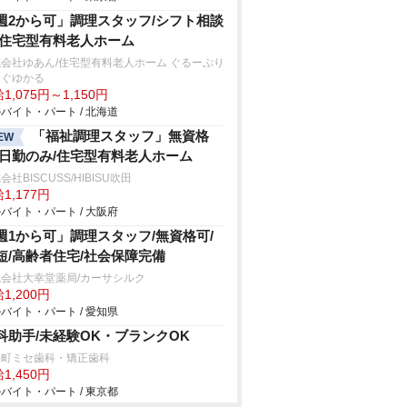
週2から可」調理スタッフ/シフト相談
/住宅型有料老人ホーム
会社ゆあん/住宅型有料老人ホーム ぐるーぷり
んぐゆかる
1,075円～1,150円
バイト・パート / 北海道
「福祉調理スタッフ」無資格
EW
/日勤のみ/住宅型有料老人ホーム
会社BISCUSS/HIBISU吹田
1,177円
バイト・パート / 大阪府
週1から可」調理スタッフ/無資格可/
短/高齢者住宅/社会保障完備
会社大幸堂薬局/カーサシルク
1,200円
バイト・パート / 愛知県
科助手/未経験OK・ブランクOK
保町ミセ歯科・矯正歯科
1,450円
バイト・パート / 東京都