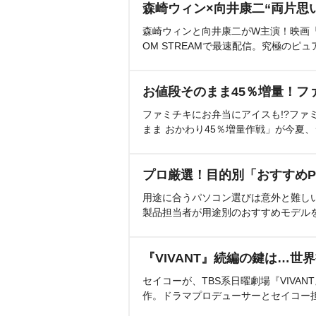
森崎ウィン×向井康二“両片思
森崎ウィンと向井康二がW主演！映画『（L
OM STREAMで最速配信。究極のピュ
お値段そのまま45％増量！フ
ファミチキにお弁当にアイスも!?ファ
まま おかわり45％増量作戦」が今夏
プロ厳選！目的別「おすすめP
用途に合うパソコン選びは意外と難し
製品担当者が用途別のおすすめモデル
『VIVANT』続編の鍵は…世
セイコーが、TBS系日曜劇場『VIVA
作。ドラマプロデューサーとセイコー