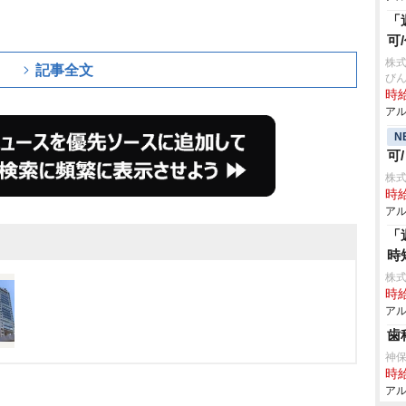
。
「
可
株式
記事全文
び
時給
アル
N
可
株式
時給
アル
「
時
株式
時給
アル
歯
神
時給
アル