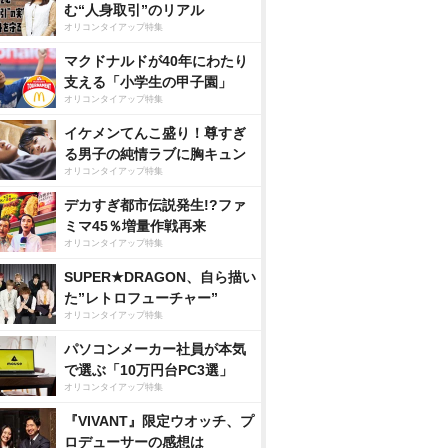
む“人身取引”のリアル
オリコンタイアップ特集
マクドナルドが40年にわたり
支える「小学生の甲子園」
オリコンタイアップ特集
イケメンてんこ盛り！尊すぎ
る男子の純情ラブに胸キュン
オリコンタイアップ特集
デカすぎ都市伝説発生!?ファ
ミマ45％増量作戦再来
オリコンタイアップ特集
SUPER★DRAGON、自ら描い
た”レトロフューチャー”
オリコンタイアップ特集
パソコンメーカー社員が本気
で選ぶ「10万円台PC3選」
オリコンタイアップ特集
『VIVANT』限定ウオッチ、プ
ロデューサーの感想は