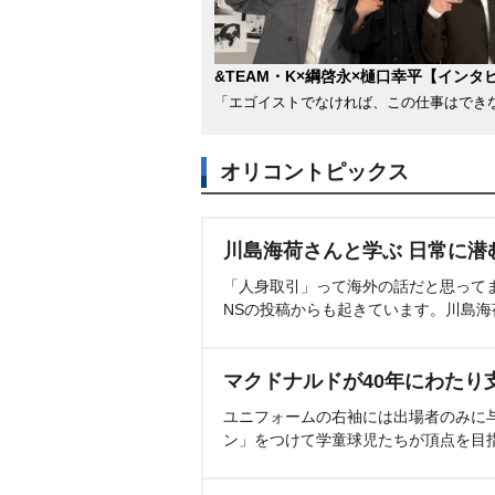
&TEAM・K×綱啓永×樋口幸平【インタ
「エゴイストでなければ、この仕事はでき
オリコントピックス
川島海荷さんと学ぶ 日常に潜
「人身取引」って海外の話だと思って
NSの投稿からも起きています。川島
マクドナルドが40年にわたり
ユニフォームの右袖には出場者のみに
ン」をつけて学童球児たちが頂点を目