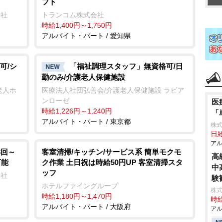
フト
会社
トランコム株式会社
時給1,400円～1,750円
アルバイト・パート / 愛知県
可/シ
「福祉調理スタッフ」無資格可/日
NEW
勤のみ/介護老人保健施設
老人ホ
医療法人社団弘善会/介護老人保健施設 ラビア
ンローゼ
医
時給1,226円～1,240円
「
アルバイト・パート / 東京都
株
日給
アル
3回～
客室清掃/キッチン/サービス系 簡単モクモ
高
可能
ク作業 土日祝は時給50円UP 客室清掃スタ
中
ッフ
会社
験
ホテルファイングループ
株
時給1,180円～1,470円
時給
アルバイト・パート / 大阪府
アル