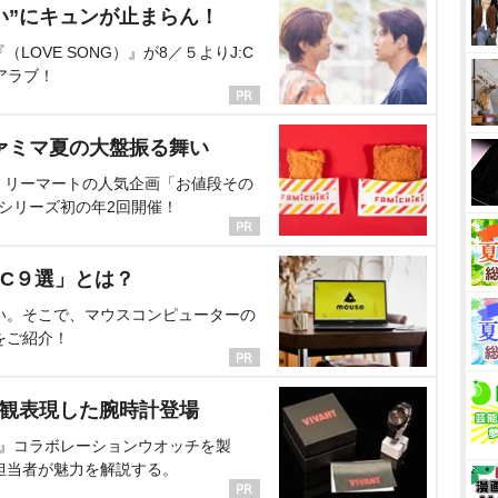
い”にキュンが止まらん！
OVE SONG）』が8／５よりJ:C
アラブ！
ァミマ夏の大盤振る舞い
ミリーマートの人気企画「お値段その
、シリーズ初の年2回開催！
C９選」とは？
い。そこで、マウスコンピューターの
をご紹介！
界観表現した腕時計登場
NT』コラボレーションウオッチを製
担当者が魅力を解説する。