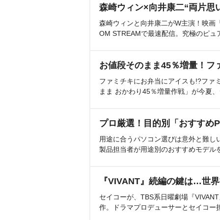
森崎ウィン×向井康二“両片思
森崎ウィンと向井康二がW主演！映画『（L
OM STREAMで最速配信。究極のピュ
お値段そのまま45％増量！フ
ファミチキにお弁当にアイスも!?ファ
まま おかわり45％増量作戦」が今夏
プロ厳選！目的別「おすすめP
用途に合うパソコン選びは意外と難し
製品担当者が用途別のおすすめモデル
『VIVANT』続編の鍵は…世
セイコーが、TBS系日曜劇場『VIVA
作。ドラマプロデューサーとセイコー