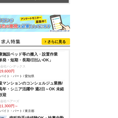
さらに見る
療施設ベッド等の搬入・設置作業
単発・短期・長期/日払いOK」
式会社ハンデックス
9,600円
バイト・パート / 愛知県
級マンションのコンシェルジュ業務/
高年・シニア活躍中 週2日～OK 未経
歓迎
式会社ベアーズ
1,300円～
バイト・パート / 東京都
歯科助手/未経験OK・扶養内勤