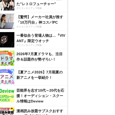
た”レトロフューチャー”
オリコンタイアップ特集
【驚愕】メーカー社員が推す
「10万円台」神コスパPC
オリコンタイアップ特集
一番似合う登場人物は…『VIV
ANT』限定ウオッチ
オリコンタイアップ特集
2026年7月夏ドラマも、注目
作＆話題作が勢ぞろい！
【夏アニメ2026】7月期夏の
新アニメを一挙紹介！
芸能界を志す10代～20代を応
援！オーディション・スクー
ル情報はDeview
漫画読み放題サブスクおすす