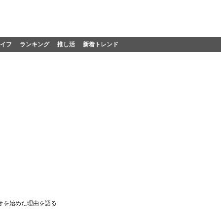
イフ
ランキング
推し活
新着トレンド
ジオを始めた理由を語る