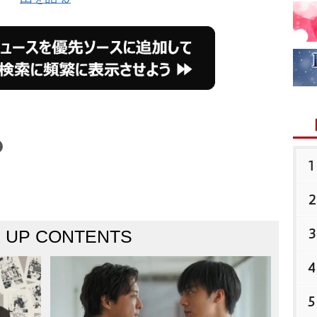
1
2
3
K UP CONTENTS
4
5