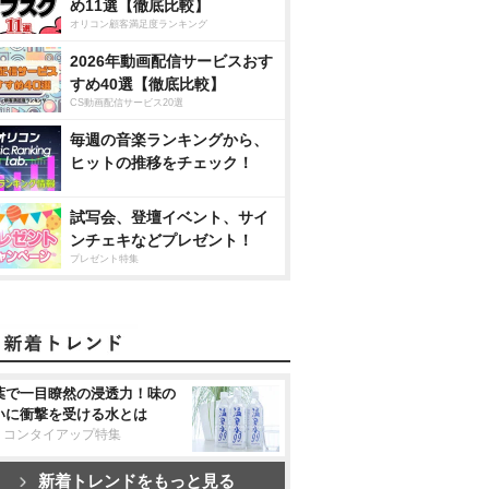
め11選【徹底比較】
オリコン顧客満足度ランキング
2026年動画配信サービスおす
すめ40選【徹底比較】
CS動画配信サービス20選
毎週の音楽ランキングから、
ヒットの推移をチェック！
試写会、登壇イベント、サイ
ンチェキなどプレゼント！
プレゼント特集
葉で一目瞭然の浸透力！味の
いに衝撃を受ける水とは
リコンタイアップ特集
新着トレンドをもっと見る