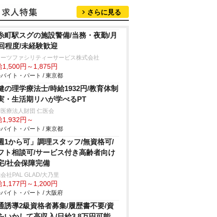
さらに見る
糸町駅スグの施設警備/当務・夜勤/月
2回程度/未経験歓迎
ターツファシリティーサービス株式会社
1,500円～1,875円
バイト・パート / 東京都
健の理学療法士/時給1932円/教育体制
実・生活期リハが学べるPT
医療法人財団 仁医会
1,932円～
バイト・パート / 東京都
週1から可」調理スタッフ/無資格可/
フト相談可/サービス付き高齢者向け
宅/社会保障完備
会社PAL GLAD/大乃里
1,177円～1,200円
バイト・パート / 大阪府
通誘導2級資格者募集/履歴書不要/資
をいかして高収入/日給3.8万円可能