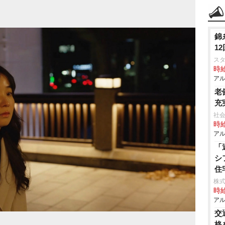
錦
1
ス
時給
アル
老
充
社会
時給
アル
「
シ
住
株式
時給
アル
交
格