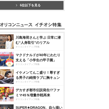
6位以下を見る
川島海荷さんと学ぶ 日常に潜
む“人身取引”のリアル
オリコンタイアップ特集
マクドナルドが40年にわたり
支える「小学生の甲子園」
オリコンタイアップ特集
イケメンてんこ盛り！尊すぎ
る男子の純情ラブに胸キュン
オリコンタイアップ特集
デカすぎ都市伝説発生!?ファ
ミマ45％増量作戦再来
オリコンタイアップ特集
SUPER★DRAGON、自ら描い