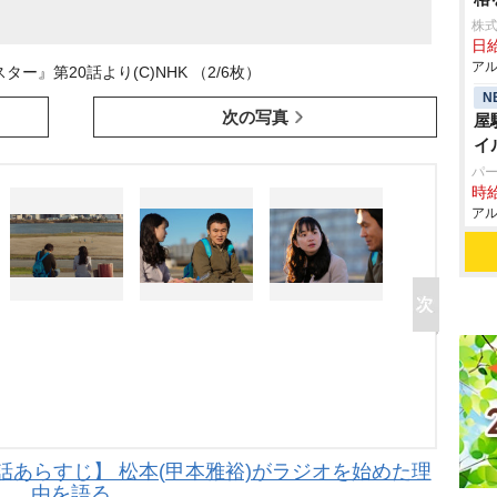
株
日給
アル
ー』第20話より(C)NHK （2/6枚）
N
次の写真
屋
イ
パ
時給
アル
話あらすじ】 松本(甲本雅裕)がラジオを始めた理
由を語る