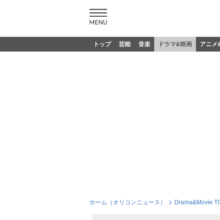
トップ
芸能
音楽
ドラマ&映画
アニメ
ホーム（オリコンニュース）
Drama&Movie T