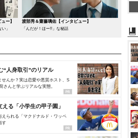
ビュー】
渡部秀＆齋藤璃佑【インタビュー】
ない」
「んだが！ほー!!」な秘話
む“人身取引”のリアル
ませんか？実は恋愛や悪質ホスト、S
海荷さんと学ぶリアルな実態。
支える「小学生の甲子園」
与えられる「マクドナルド・ワッペ
指す