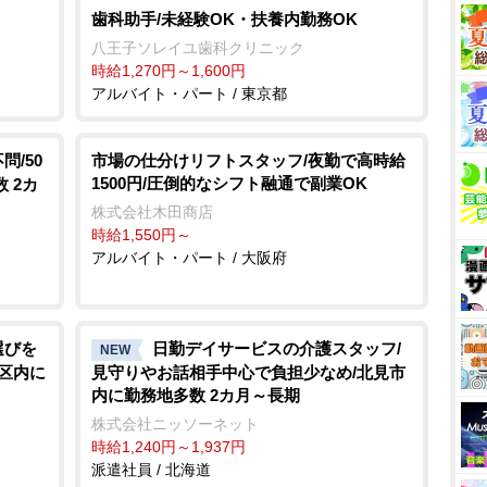
歯科助手/未経験OK・扶養内勤務OK
八王子ソレイユ歯科クリニック
時給1,270円～1,600円
アルバイト・パート / 東京都
/50
市場の仕分けリフトスタッフ/夜勤で高時給
1500円/圧倒的なシフト融通で副業OK
 2カ
株式会社木田商店
時給1,550円～
アルバイト・パート / 大阪府
選びを
日勤デイサービスの介護スタッフ/
NEW
川区内に
見守りやお話相手中心で負担少なめ/北見市
内に勤務地多数 2カ月～長期
株式会社ニッソーネット
時給1,240円～1,937円
派遣社員 / 北海道