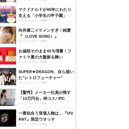
マクドナルドが40年にわたり
支える「小学生の甲子園」
オリコンタイアップ特集
向井康二イケメンすぎ！純愛
『（LOVE SONG）』
オリコンタイアップ特集
お値段そのまま45％増量！フ
ァミマ夏の大盤振る舞い
オリコンタイアップ特集
SUPER★DRAGON、自ら描い
た”レトロフューチャー”
オリコンタイアップ特集
【驚愕】メーカー社員が推す
「10万円台」神コスパPC
オリコンタイアップ特集
一番似合う登場人物は…『VIV
ANT』限定ウオッチ
オリコンタイアップ特集