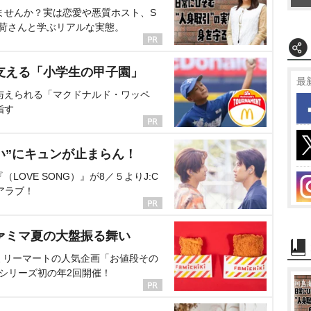
ませんか？実は恋愛や悪質ホスト、S
海荷さんと学ぶリアルな実態。
支える「小学生の甲子園」
最
与えられる「マクドナルド・ワッペ
指す
い”にキュンが止まらん！
OVE SONG）』が8／５よりJ:C
アラブ！
ァミマ夏の大盤振る舞い
ミリーマートの人気企画「お値段その
、シリーズ初の年2回開催！