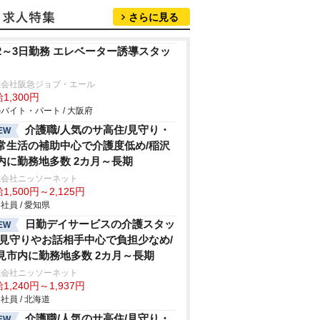
さらに見る
2～3日勤務 エレベーター誘導スタッ
式会社阪急ジョブ・エール
1,300円
バイト・パート / 大阪府
介護職/人気のサ高住/見守り・
EW
常生活の補助中心で介護度低め/稲沢
内に勤務地多数 2カ月～長期
式会社ニッソーネット
1,500円～2,125円
社員 / 愛知県
日勤デイサービスの介護スタッ
EW
/見守りやお話相手中心で負担少なめ/
見市内に勤務地多数 2カ月～長期
式会社ニッソーネット
1,240円～1,937円
社員 / 北海道
介護職/人気のサ高住/見守り・
EW