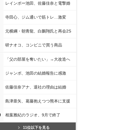
レインボー池田、佐藤佳奈と電撃婚
寺田心、ジム通いで筋トレ…激変
元横綱・朝青龍、白鵬翔氏と再会2S
研ナオコ、コンビニで買う商品
「父の部屋を奪いたい」→大改造へ
ジャンボ、池田の結婚報告に感激
佐藤佳奈アナ、退社の理由は結婚
島津亜矢、葛藤抱えつつ熊本に支援
0
相葉雅紀のラジオ、9月で終了
11位以下を見る