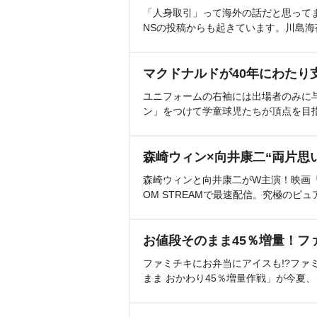
「人身取引」って海外の話だと思って
NSの投稿からも起きています。川島
マクドナルドが40年にわたり
ユニフォームの右袖には出場者のみに
ン」をつけて学童球児たちが頂点を目
森崎ウィン×向井康二“両片思
森崎ウィンと向井康二がW主演！映画『（L
OM STREAMで最速配信。究極のピュ
お値段そのまま45％増量！フ
ファミチキにお弁当にアイスも!?ファ
まま おかわり45％増量作戦」が今夏