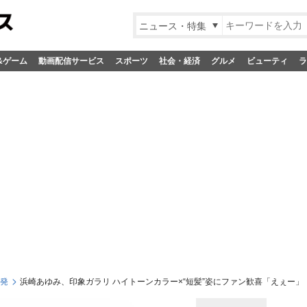
ニュース・特集
&ゲーム
動画配信サービス
スポーツ
社会・経済
グルメ
ビューティ
ラ
S発
浜崎あゆみ、印象ガラリ ハイトーンカラー×“短髪”姿にファン歓喜「えぇー