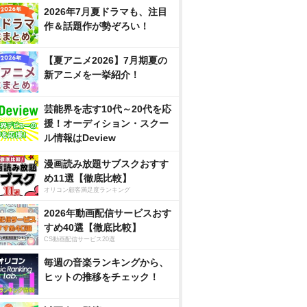
2026年7月夏ドラマも、注目
作＆話題作が勢ぞろい！
【夏アニメ2026】7月期夏の
新アニメを一挙紹介！
芸能界を志す10代～20代を応
援！オーディション・スクー
ル情報はDeview
漫画読み放題サブスクおすす
め11選【徹底比較】
オリコン顧客満足度ランキング
2026年動画配信サービスおす
すめ40選【徹底比較】
CS動画配信サービス20選
毎週の音楽ランキングから、
ヒットの推移をチェック！