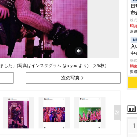
日
市
株
時給
派遣
N
入
中
株
した」(写真はインスタグラム @a.you より) （2/5枚）
時給
派遣
次の写真
1