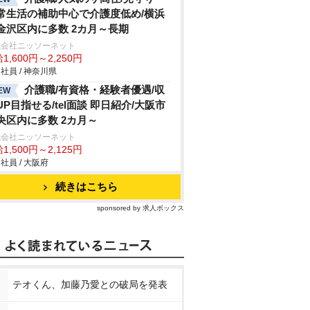
常生活の補助中心で介護度低め/横浜
金沢区内に多数 2カ月～長期
式会社ニッソーネット
1,600円～2,250円
社員 / 神奈川県
介護職/有資格・経験者優遇/収
EW
UP目指せる/tel面談 即日紹介/大阪市
央区内に多数 2カ月～
式会社ニッソーネット
1,500円～2,125円
社員 / 大阪府
続きはこちら
sponsored by 求人ボックス
テオくん、加藤乃愛との破局を発表