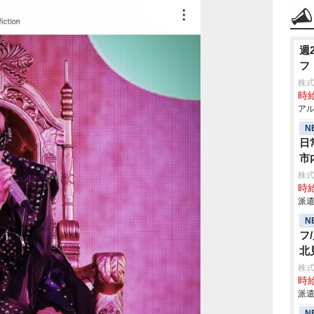
週
フ
株
時給
アル
N
日
市
株
時給
派遣
N
フ
北
株
時給
派遣
N