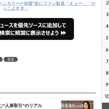
2
ーンカラー×“短髪”姿にファン歓喜「えぇー」「か
っこよすぎ」
3
4
5
6
音楽
7
8
9
1
む“人身取引”のリアル