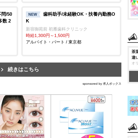
/50
歯科助手/未経験OK・扶養内勤務O
NEW
数 2
K
新宿御苑前 初雁歯科クリニック
時給1,300円～1,500円
アルバイト・パート / 東京都
茶
違
オ
続きはこちら
sponsored by 求人ボックス