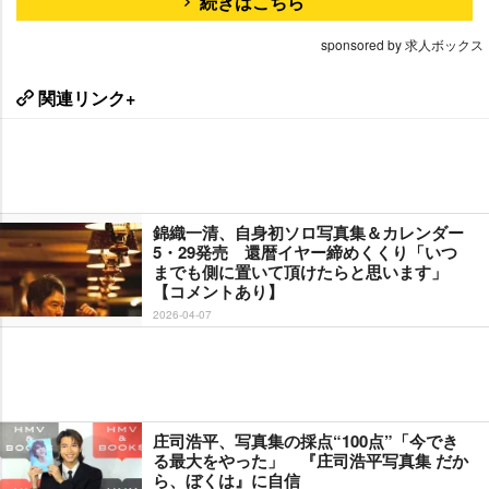
続きはこちら
sponsored by 求人ボックス
関連リンク+
錦織一清、自身初ソロ写真集＆カレンダー
5・29発売 還暦イヤー締めくくり「いつ
までも側に置いて頂けたらと思います」
【コメントあり】
2026-04-07
庄司浩平、写真集の採点“100点”「今でき
る最大をやった」 『庄司浩平写真集 だか
ら、ぼくは』に自信