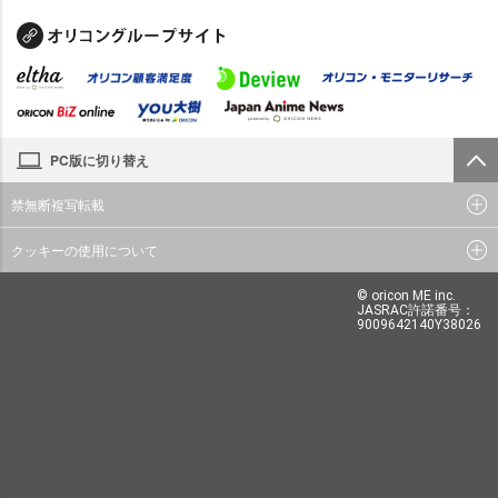
PC版に切り替え
禁無断複写転載
クッキーの使用について
© oricon ME inc.
JASRAC許諾番号：
9009642140Y38026