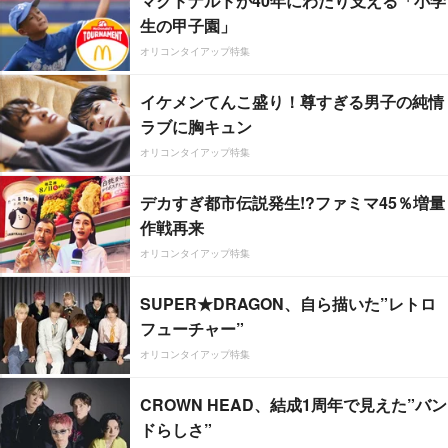
マクドナルドが40年にわたり支える「小学
生の甲子園」
オリコンタイアップ特集
イケメンてんこ盛り！尊すぎる男子の純情
ラブに胸キュン
オリコンタイアップ特集
デカすぎ都市伝説発生!?ファミマ45％増量
作戦再来
オリコンタイアップ特集
SUPER★DRAGON、自ら描いた”レトロ
フューチャー”
オリコンタイアップ特集
CROWN HEAD、結成1周年で見えた”バン
ドらしさ”