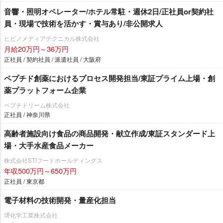
音響・照明オペレーター/ホテル常駐・週休2日/正社員or契約社
員・現場で技術を活かす・賞与あり/非公開求人
ヒビノメディアテクニカル株式会社
月給20万円～36万円
正社員 / 契約社員 / 派遣社員 / 大阪府
ペプチド創薬におけるプロセス開発担当/東証プライム上場・創
薬プラットフォーム企業
ペプチドリーム株式会社
正社員 / 神奈川県
高齢者施設向け食品の商品開発・献立作成/東証スタンダード上
場・大手水産食品メーカー
株式会社STIフードホールディングス
年収500万円～650万円
正社員 / 東京都
電子材料の技術開発・量産化担当
堺化学工業株式会社