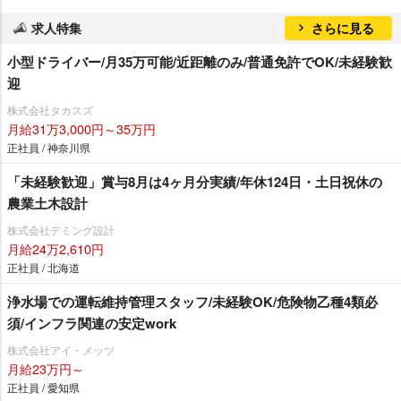
求人特集
さらに見る
小型ドライバー/月35万可能/近距離のみ/普通免許でOK/未経験歓
迎
株式会社タカスズ
月給31万3,000円～35万円
正社員 / 神奈川県
「未経験歓迎」賞与8月は4ヶ月分実績/年休124日・土日祝休の
農業土木設計
株式会社デミング設計
月給24万2,610円
正社員 / 北海道
浄水場での運転維持管理スタッフ/未経験OK/危険物乙種4類必
須/インフラ関連の安定work
株式会社アイ・メッツ
月給23万円～
正社員 / 愛知県