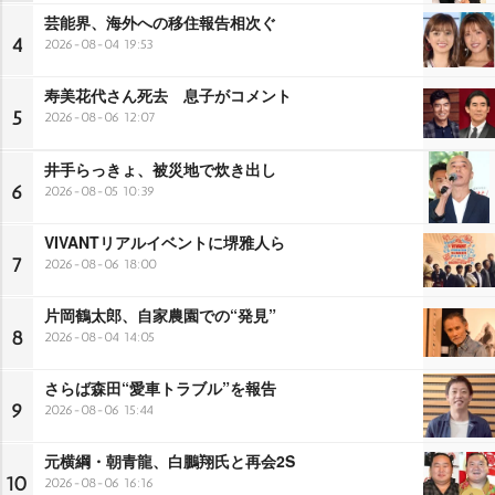
芸能界、海外への移住報告相次ぐ
4
2026-08-04 19:53
寿美花代さん死去 息子がコメント
5
2026-08-06 12:07
井手らっきょ、被災地で炊き出し
6
2026-08-05 10:39
VIVANTリアルイベントに堺雅人ら
7
2026-08-06 18:00
片岡鶴太郎、自家農園での“発見”
8
2026-08-04 14:05
さらば森田“愛車トラブル”を報告
9
2026-08-06 15:44
元横綱・朝青龍、白鵬翔氏と再会2S
10
2026-08-06 16:16