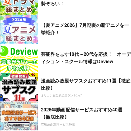
勢ぞろい！
【夏アニメ2026】7月期夏の新アニメを一
挙紹介！
芸能界を志す10代～20代を応援！ オーデ
ィション・スクール情報はDeview
漫画読み放題サブスクおすすめ11選【徹底
比較】
オリコン顧客満足度ランキング
2026年動画配信サービスおすすめ40選
【徹底比較】
CS動画配信サービス20選