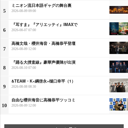
ミニオン流日本語ギャグの舞台裏
5
2026-08-09 09:00
『耳すま』『アリエッティ』IMAXで
6
2026-08-07 07:00
高橋文哉・櫻井海音・高橋恭平登壇
7
2026-08-09 12:00
『踊る大捜査線』豪華声優陣が出演
8
2026-08-10 07:00
&TEAM・K×綱啓永×樋口幸平（1）
9
2026-08-08 08:30
自由な櫻井海音に高橋恭平ツッコミ
10
2026-08-09 12:00