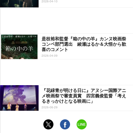
2026-04-10
是枝裕和監督『箱の中の羊』カンヌ映画祭
コンペ部門選出 綾瀬はるか＆大悟から歓
喜のコメント
2026-04-09
『花緑青が明ける日に』アヌシー国際アニ
メ映画祭で審査員賞 四宮義俊監督「考え
るきっかけとなる映画に」
2026-06-29