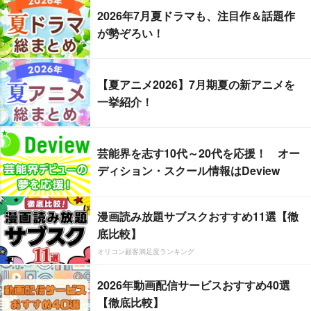
2026年7月夏ドラマも、注目作＆話題作
が勢ぞろい！
【夏アニメ2026】7月期夏の新アニメを
一挙紹介！
芸能界を志す10代～20代を応援！ オー
ディション・スクール情報はDeview
漫画読み放題サブスクおすすめ11選【徹
底比較】
オリコン顧客満足度ランキング
2026年動画配信サービスおすすめ40選
【徹底比較】