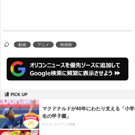
動画
アニメ
映画祭
PICK UP
マクドナルドが40年にわたり支える「小学
生の甲子園」
オリコンタイアップ特集