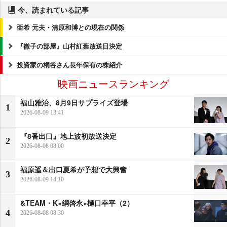
今、読まれている記事
亜希 元夫・清原和博との現在の関係
『徹子の部屋』山村紅葉放送日決定
投資家の桐谷さん長年保有の株紹介
映画ニュースランキング
福山雅治、8月9日サプライズ登場
1
2026-08-09 13:41
『8番出口』地上波初放送決定
2
2026-08-08 08:00
福原遥＆出口夏希が予想で大興奮
3
2026-08-09 14:10
&TEAM・K×綱啓永×樋口幸平（2）
4
2026-08-08 08:30