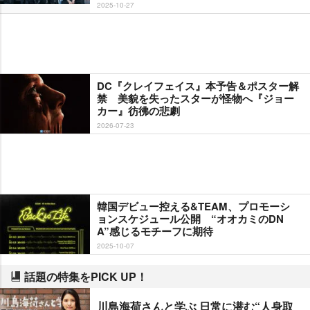
2025-10-27
DC『クレイフェイス』本予告＆ポスター解
禁 美貌を失ったスターが怪物へ『ジョー
カー』彷彿の悲劇
2026-07-23
韓国デビュー控える&TEAM、プロモーシ
ョンスケジュール公開 “オオカミのDN
A”感じるモチーフに期待
2025-10-07
話題の特集をPICK UP！
川島海荷さんと学ぶ 日常に潜む“人身取