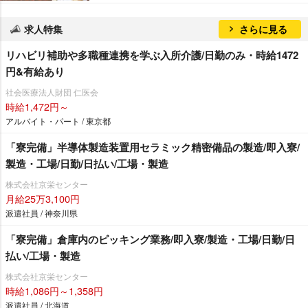
求人特集
さらに見る
リハビリ補助や多職種連携を学ぶ入所介護/日勤のみ・時給1472
円&有給あり
社会医療法人財団 仁医会
時給1,472円～
アルバイト・パート / 東京都
「寮完備」半導体製造装置用セラミック精密備品の製造/即入寮/
製造・工場/日勤/日払い/工場・製造
株式会社京栄センター
月給25万3,100円
派遣社員 / 神奈川県
「寮完備」倉庫内のピッキング業務/即入寮/製造・工場/日勤/日
払い/工場・製造
株式会社京栄センター
時給1,086円～1,358円
派遣社員 / 北海道