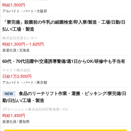
時給1,500円
アルバイト・パート / 大阪府
「寮完備」殺菌前の牛乳の細菌検査/即入寮/製造・工場/日勤/日
払い/工場・製造
株式会社京栄センター
時給1,300円～1,625円
派遣社員 / 北海道
60代・70代活躍中/交通誘導警備/週1日からOK/研修中も手当有
テイケイ株式会社
日給1万2,500円
アルバイト・パート / 東京都
食品のリーチリフト作業・運搬・ピッキング/寮完備/日
NEW
勤/日払い/工場・製造
UTエージェント株式会社AGT東海第一CU
時給1,450円
派遣社員 / 愛知県