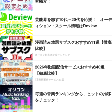
挙紹介！
芸能界を志す10代～20代を応援！ オーデ
ィション・スクール情報はDeview
漫画読み放題サブスクおすすめ11選【徹底
比較】
オリコン顧客満足度ランキング
2026年動画配信サービスおすすめ40選
【徹底比較】
CS動画配信サービス20選
毎週の音楽ランキングから、ヒットの推移
をチェック！