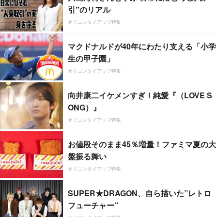
引”のリアル
オリコンタイアップ特集
マクドナルドが40年にわたり支える「小学
生の甲子園」
オリコンタイアップ特集
向井康二イケメンすぎ！純愛『（LOVE S
ONG）』
オリコンタイアップ特集
お値段そのまま45％増量！ファミマ夏の大
盤振る舞い
オリコンタイアップ特集
SUPER★DRAGON、自ら描いた”レトロ
フューチャー”