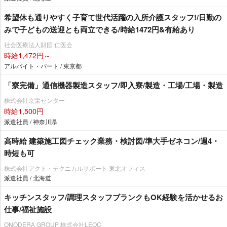
希望休も通りやすく子育て世代活躍の入所介護スタッフ!/日勤の
みで子どもの送迎とも両立できる/時給1472円&有給あり
社会医療法人財団 仁医会
時給1,472円～
アルバイト・パート / 東京都
「寮完備」通信機器製造スタッフ/即入寮/製造・工場/工場・製造
株式会社京栄センター
時給1,500円
派遣社員 / 神奈川県
高時給 建築施工図チェック業務・検討図/準大手ゼネコン/週4・
時短も可
株式会社アクト・テクニカルサポート 東北オフィス
派遣社員 / 北海道
キッチンスタッフ/調理スタッフブランクもOK経験を活かせるお
仕事/福祉施設
ONODERA GROUP 株式会社LEOC