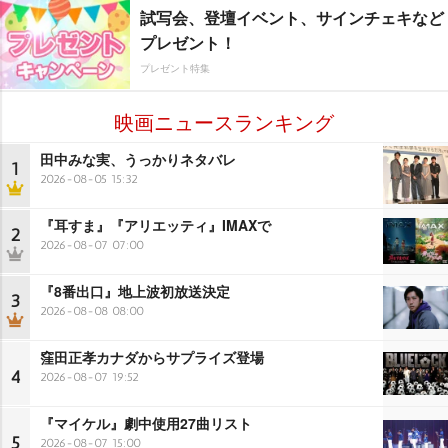
試写会、登壇イベント、サインチェキなど
プレゼント！
プレゼント特集
映画ニュースランキング
田中みな実、うっかりネタバレ
1
2026-08-05 15:32
『耳すま』『アリエッティ』IMAXで
2
2026-08-07 07:00
『8番出口』地上波初放送決定
3
2026-08-08 08:00
窪田正孝カナダからサプライズ登場
4
2026-08-07 19:52
『マイケル』劇中使用27曲リスト
5
2026-08-07 15:00