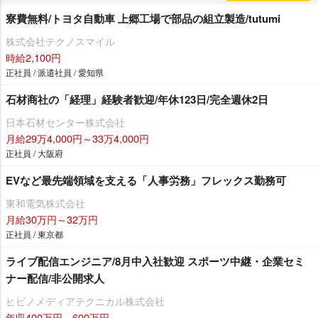
寮費無料/トヨタ自動車 上郷工場で部品の組立製造/tutumi
株式会社テクノスマイル
時給2,100円
正社員 / 派遣社員 / 愛知県
石材商社の「経理」経験者歓迎/年休123日/完全週休2日
日本石材センター株式会社
月給29万4,000円～33万4,000円
正社員 / 大阪府
EVなど最先端領域を支える「人事労務」フレックス勤務可
東和電気株式会社
月給30万円～32万円
正社員 / 東京都
ライブ配信エンジニア/8月中入社歓迎 スポーツ中継・企業セミ
ナー配信/非公開求人
ヒビノメディアテクニカル株式会社
年収400万円～600万円