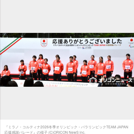
『ミラノ・コルティナ2026冬季オリンピック・パラリンピックTEAM JAPAN
応援感謝パレード』の様子 (C)ORICON NewS inc.