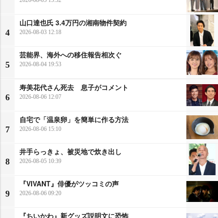
2026-08-05 15:32
山口達也氏 3.4万円の湘南物件契約
4
2026-08-03 12:18
芸能界、海外への移住報告相次ぐ
5
2026-08-04 19:53
寿美花代さん死去 息子がコメント
6
2026-08-06 12:07
自宅で「温泉卵」を簡単に作る方法
7
2026-08-06 15:10
井手らっきょ、被災地で炊き出し
8
2026-08-05 10:39
『VIVANT』俳優がツッコミの声
9
2026-08-06 09:20
『ちいかわ』新グッズ説明文に恐怖