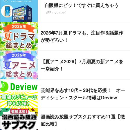
自販機にピッ！ですぐに買えちゃう
（PR）ジハンピ
2026年7月夏ドラマも、注目作＆話題作
が勢ぞろい！
【夏アニメ2026】7月期夏の新アニメを
一挙紹介！
芸能界を志す10代～20代を応援！ オー
ディション・スクール情報はDeview
漫画読み放題サブスクおすすめ11選【徹
底比較】