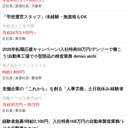
正社員 / 派遣社員 / 大阪府
「学校運営スタッフ」/未経験・無資格もOK
学校法人三幸学園
月給24万3,100円～
正社員 / 東京都
2026年転職応援キャンペーン!入社特典58万円/デンソーで働こ
う!自動車工場で小型部品の検査業務 denso aichi
株式会社テクノスマイル
時給1,800円
正社員 / 派遣社員 / 愛知県
老舗企業の「これから」を創る「人事労務」土日祝休み/経験者
高輪ヂーゼル株式会社
月給30万円～35万円
正社員 / 東京都
経験者急募!時給2,100円、入社特典168万円の自動車製造業務/ト