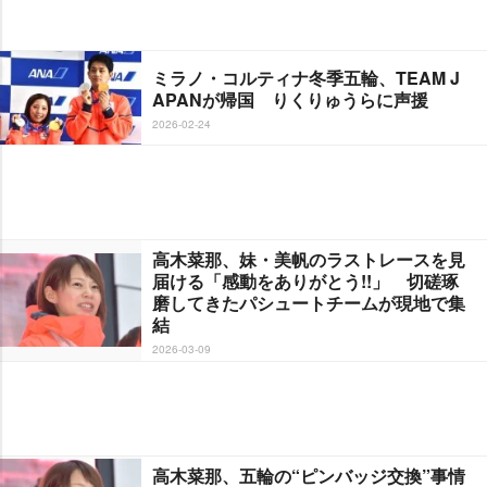
ミラノ・コルティナ冬季五輪、TEAM J
APANが帰国 りくりゅうらに声援
2026-02-24
高木菜那、妹・美帆のラストレースを見
届ける「感動をありがとう!!」 切磋琢
磨してきたパシュートチームが現地で集
結
2026-03-09
高木菜那、五輪の“ピンバッジ交換”事情