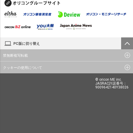
PC版に切り替え
禁無断複写転載
クッキーの使用について
© oricon ME inc.
JASRAC許諾番号：
9009642140Y38026