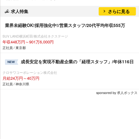
求人特集
さらに見る
業界未経験OK!採用強化中!/営業スタッフ/20代平均年収555万
SUV LAND横浜町田/株式会社ネクステージ
年収448万円～901万6,000円
正社員 / 東京都
成長安定を実現不動産企業の「経理スタッフ」/年休116日
NEW
クロサワコーポレーション株式会社
月給24万円～40万円
正社員 / 神奈川県
sponsored by 求人ボックス