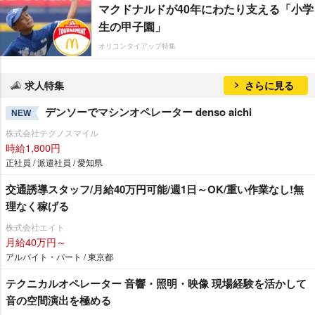
マクドナルドが40年にわたり支える「小学
生の甲子園」
オリコンタイアップ特集
求人特集
さらに見る
デンソーでマシンオペレーター denso aichi
NEW
株式会社テクノスマイル
時給1,800円
正社員 / 派遣社員 / 愛知県
交通誘導スタッフ/月給40万円可能/週1日～OK/重い作業なし!無
理なく稼げる
株式会社エイト
月給40万円～
アルバイト・パート / 東京都
テクニカルオペレーター 音響・照明・映像 現場経験を活かして
音の空間演出を極める