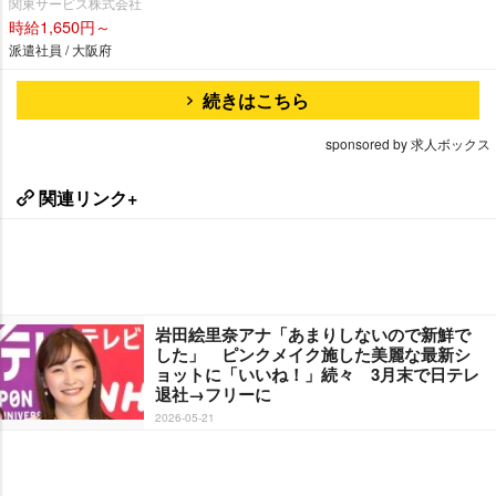
関東サービス株式会社
時給1,650円～
派遣社員 / 大阪府
続きはこちら
sponsored by 求人ボックス
関連リンク+
田絵里奈アナ「あまりしないので新鮮で
した」 ピンクメイク施した美麗な最新シ
ョットに「いいね！」続々 3月末で日テレ
退社→フリーに
2026-05-21