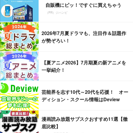
自販機にピッ！ですぐに買えちゃう
（PR）ジハンピ
2026年7月夏ドラマも、注目作＆話題作
が勢ぞろい！
【夏アニメ2026】7月期夏の新アニメを
一挙紹介！
芸能界を志す10代～20代を応援！ オー
ディション・スクール情報はDeview
漫画読み放題サブスクおすすめ11選【徹
底比較】