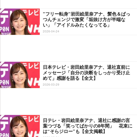
”フリー転身”岩田絵里奈アナ、髪色＆ぱっ
つんチェンジで激変「垢抜け方が半端な
い」「アイドルみたくなってる」
2026-04-24
日本テレビ・岩田絵里奈アナ、退社直前に
メッセージ「自分の決断をしっかり受け止
めて」感謝を語る【全文】
2026-03-29
日テレ・岩田絵里奈アナ、退社に感謝の言
葉つづる「笑ってばかりの8年間」 花束に
は“そらジロー”も【全文掲載】