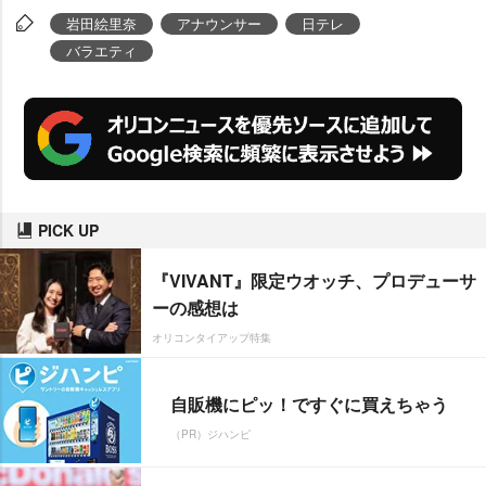
田絵里奈
アナウンサー
日テレ
バラエティ
PICK UP
『VIVANT』限定ウオッチ、プロデューサ
ーの感想は
オリコンタイアップ特集
自販機にピッ！ですぐに買えちゃう
（PR）ジハンピ