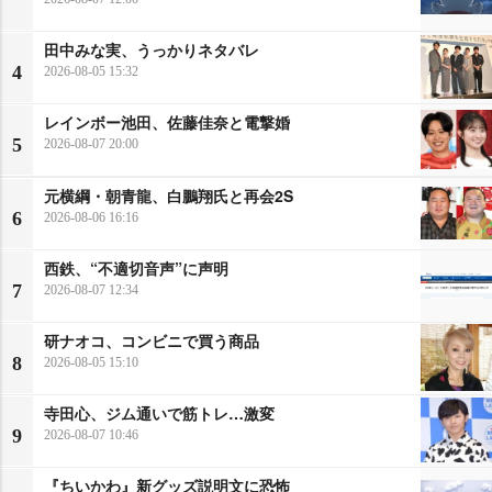
田中みな実、うっかりネタバレ
4
2026-08-05 15:32
レインボー池田、佐藤佳奈と電撃婚
5
2026-08-07 20:00
元横綱・朝青龍、白鵬翔氏と再会2S
6
2026-08-06 16:16
西鉄、“不適切音声”に声明
7
2026-08-07 12:34
研ナオコ、コンビニで買う商品
8
2026-08-05 15:10
寺田心、ジム通いで筋トレ…激変
9
2026-08-07 10:46
『ちいかわ』新グッズ説明文に恐怖