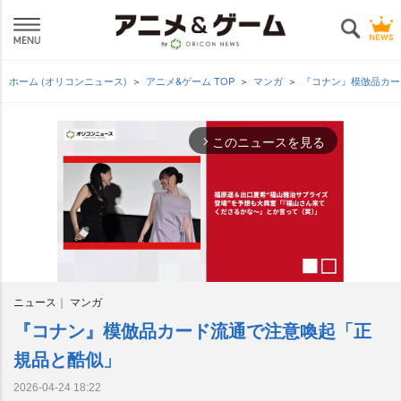
ホーム (オリコンニュース)
アニメ&ゲーム TOP
マンガ
『コナン』模倣品カ
このニュースを見る
arrow_forward_ios
ニュース
マンガ
『コナン』模倣品カード流通で注意喚起「正
M
u
規品と酷似」
t
e
2026-04-24 18:22