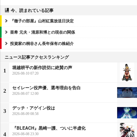
今、読まれている記事
『徹子の部屋』山村紅葉放送日決定
亜希 元夫・清原和博との現在の関係
投資家の桐谷さん長年保有の株紹介
ニュース記事アクセスランキング
堀越耕平の新作読切に絶賛の声
1
2026-08-10 07:20
セイレーン役声優、選考理由を告白
2
2026-08-07 12:00
デッチ・アゲイン役は
3
2026-08-09 08:58
『BLEACH』黒崎一護、ついに半虚化
4
2026-08-08 23:30