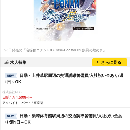
25日発売の『名探偵コナンTCG Case-Booster 09 疾風の煌めき』
求人特集
さらに見る
日勤・上井草駅周辺の交通誘導警備員/入社祝い金あり/週
NEW
1日～OK
株式会社MSK
日給1万4,500円～
アルバイト・パート / 東京都
日勤・柴崎体育館駅周辺の交通誘導警備員/入社祝い金あ
NEW
り/週1日～OK