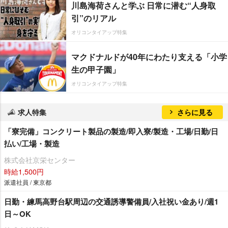
川島海荷さんと学ぶ 日常に潜む“人身取
引”のリアル
オリコンタイアップ特集
マクドナルドが40年にわたり支える「小学
生の甲子園」
オリコンタイアップ特集
求人特集
さらに見る
「寮完備」コンクリート製品の製造/即入寮/製造・工場/日勤/日
払い/工場・製造
株式会社京栄センター
時給1,500円
派遣社員 / 東京都
日勤・練馬高野台駅周辺の交通誘導警備員/入社祝い金あり/週1
日～OK