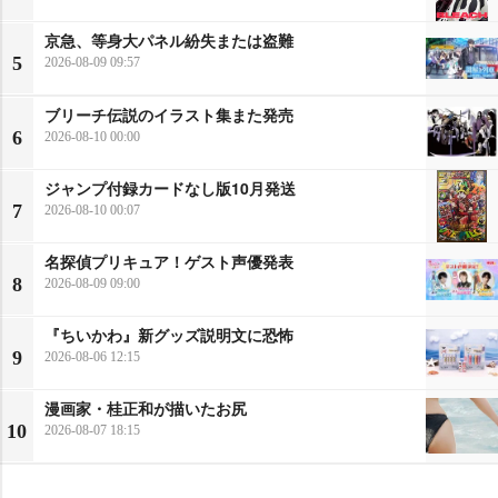
京急、等身大パネル紛失または盗難
5
2026-08-09 09:57
ブリーチ伝説のイラスト集また発売
6
2026-08-10 00:00
ジャンプ付録カードなし版10月発送
7
2026-08-10 00:07
名探偵プリキュア！ゲスト声優発表
8
2026-08-09 09:00
『ちいかわ』新グッズ説明文に恐怖
9
2026-08-06 12:15
漫画家・桂正和が描いたお尻
10
2026-08-07 18:15