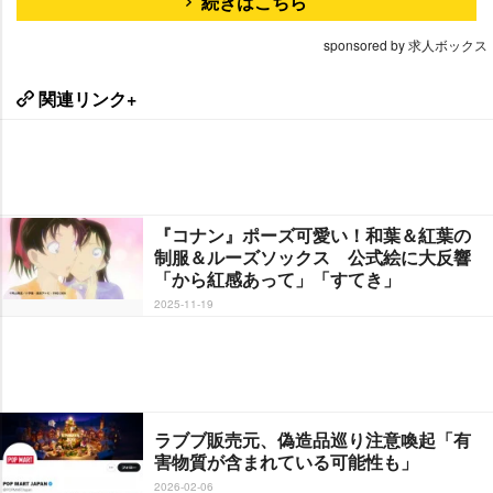
続きはこちら
sponsored by 求人ボックス
関連リンク+
『コナン』ポーズ可愛い！和葉＆紅葉の
制服＆ルーズソックス 公式絵に大反響
「から紅感あって」「すてき」
2025-11-19
ラブブ販売元、偽造品巡り注意喚起「有
害物質が含まれている可能性も」
2026-02-06