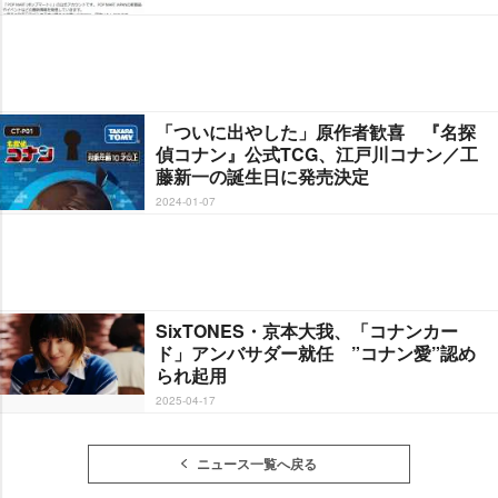
「ついに出やした」原作者歓喜 『名探
偵コナン』公式TCG、江戸川コナン／工
藤新一の誕生日に発売決定
2024-01-07
SixTONES・京本大我、「コナンカー
ド」アンバサダー就任 ”コナン愛”認め
られ起用
2025-04-17
ニュース一覧へ戻る