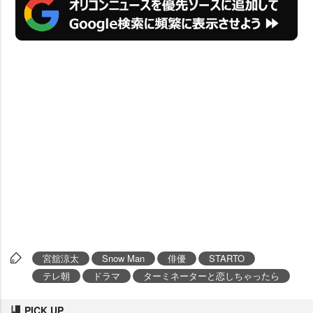
宮舘涼太
Snow Man
俳優
STARTO
テレ朝
ドラマ
ターミネーターと恋しちゃったら
PICK UP