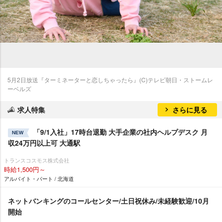
5月2日放送『ターミネーターと恋しちゃったら』(C)テレビ朝日・ストームレ
ーベルズ
求人特集
さらに見る
「9/1入社」17時台退勤 大手企業の社内ヘルプデスク 月
NEW
収24万円以上可 大通駅
トランスコスモス株式会社
時給1,500円～
アルバイト・パート / 北海道
ネットバンキングのコールセンター/土日祝休み/未経験歓迎/10月
開始