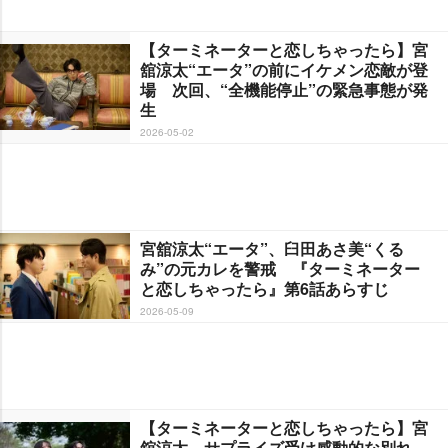
【ターミネーターと恋しちゃったら】宮
舘涼太“エータ”の前にイケメン恋敵が登
場 次回、“全機能停止”の緊急事態が発
生
2026-05-02
宮舘涼太“エータ”、臼田あさ美“くる
み”の元カレを警戒 『ターミネーター
と恋しちゃったら』第6話あらすじ
2026-05-09
【ターミネーターと恋しちゃったら】宮
舘涼太、サプライズ受け感動的な別れ