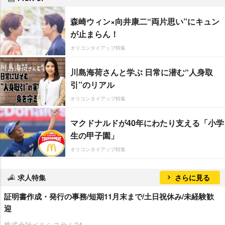
森崎ウィン×向井康二“両片思い”にキュン
が止まらん！
オリコンタイアップ特集
川島海荷さんと学ぶ 日常に潜む“人身取
引”のリアル
オリコンタイアップ特集
マクドナルドが40年にわたり支える「小学
生の甲子園」
オリコンタイアップ特集
求人特集
さらに見る
証明書作成・発行の事務/短期11月末まで/土日祝休み/未経験歓
迎
株式会社ベルシステム24