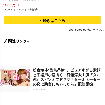
月給22万円～
アルバイト・パート / 大阪府
続きはこちら
sponsored by 求人ボックス
関連リンク+
松倉海斗“副島昂樹”、ピュアすぎる素顔
と不器用な恋描く 宮舘涼太主演『タミ
恋』スピンオフドラマ『ターミネーター
の恋に助言しちゃったら』配信開始
2026-05-16