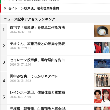
セイレーン役声優、選考理由を告白
ニュース記事アクセスランキング
自宅で「温泉卵」を簡単に作る方法
1
2026-08-06 15:10
テオくん、加藤乃愛との破局を発表
2
2026-08-07 21:21
セイレーン役声優、選考理由を告白
3
2026-08-07 12:00
田中みな実、うっかりネタバレ
4
2026-08-05 15:32
レインボー池田、佐藤佳奈と電撃婚
5
2026-08-07 20:00
元横綱・朝青龍、白鵬翔氏と再会2S