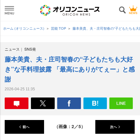
ホーム (オリコンニュース)
芸能 TOP
藤本美貴、夫・庄司智春の“子どもたちも大
ニュース
SNS発
藤本美貴、夫・庄司智春の“子どもたちも大好
き”な手料理披露 「最高にありがてぇー」と感
謝
2026-04-25 11:35
（画像：2／5）
前へ
次へ