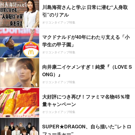
川島海荷さんと学ぶ 日常に潜む“人身取
引”のリアル
オリコンタイアップ特集
マクドナルドが40年にわたり支える「小
学生の甲子園」
オリコンタイアップ特集
向井康二イケメンすぎ！純愛『（LOVE S
ONG）』
オリコンタイアップ特集
大好評につき再び！ファミマ名物45％増
量キャンペーン
オリコンタイアップ特集
SUPER★DRAGON、自ら描いた”レトロ
フューチャー”