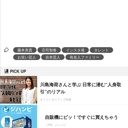
藤本美貴
庄司智春
インスタ発
タレント
お笑い芸人
吉本芸人
有名人ファミリー
PICK UP
川島海荷さんと学ぶ 日常に潜む“人身取
引”のリアル
オリコンタイアップ特集
自販機にピッ！ですぐに買えちゃう
（PR）ジハンピ