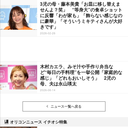
3児の母・藤本美貴「お皿に移し替えま
せんよ？笑」 “等身大”の食卓ショット
に反響「わが家も」「飾らない感じなの
に豪華」「そういうミキティさんが大好
きです」
2026-02-26
木村カエラ、みそ汁や手作り弁当な
ど“毎日の手料理”を一挙公開「家庭的な
感じ」「どれもおいしそう」 2児の
母、夫は永山瑛太
2026-06-14
ニュース一覧へ戻る
オリコンニュース イチオシ特集