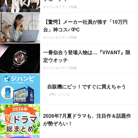
オリコンタイアップ特集
【驚愕】メーカー社員が推す「10万円
台」神コスパPC
オリコンタイアップ特集
一番似合う登場人物は…『VIVANT』限
定ウオッチ
オリコンタイアップ特集
自販機にピッ！ですぐに買えちゃう
（PR）ジハンピ
2026年7月夏ドラマも、注目作＆話題作
が勢ぞろい！