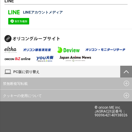
LINE
LINEアカウントメディア
PC版に切り替え
禁無断複写転載
クッキーの使用について
© oricon ME inc.
JASRAC許諾番号：
9009642140Y38026