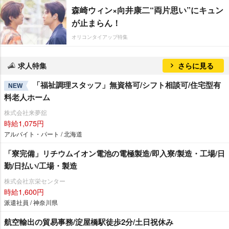
森崎ウィン×向井康二“両片思い”にキュン
が止まらん！
オリコンタイアップ特集
求人特集
さらに見る
「福祉調理スタッフ」無資格可/シフト相談可/住宅型有
NEW
料老人ホーム
株式会社来夢舘
時給1,075円
アルバイト・パート / 北海道
「寮完備」リチウムイオン電池の電極製造/即入寮/製造・工場/日
勤/日払い/工場・製造
株式会社京栄センター
時給1,600円
派遣社員 / 神奈川県
航空輸出の貿易事務/淀屋橋駅徒歩2分/土日祝休み