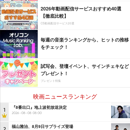
2026年動画配信サービスおすすめ40選
【徹底比較】
CS動画配信サービス20選
毎週の音楽ランキングから、ヒットの推移
をチェック！
試写会、登壇イベント、サインチェキなど
プレゼント！
プレゼント特集
映画ニュースランキング
『8番出口』地上波初放送決定
1
2026-08-08 08:00
福山雅治、8月9日サプライズ登場
2