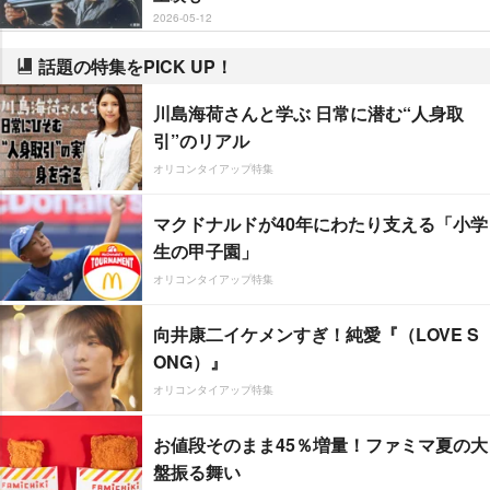
2026-05-12
話題の特集をPICK UP！
川島海荷さんと学ぶ 日常に潜む“人身取
引”のリアル
オリコンタイアップ特集
マクドナルドが40年にわたり支える「小学
生の甲子園」
オリコンタイアップ特集
向井康二イケメンすぎ！純愛『（LOVE S
ONG）』
オリコンタイアップ特集
お値段そのまま45％増量！ファミマ夏の大
盤振る舞い