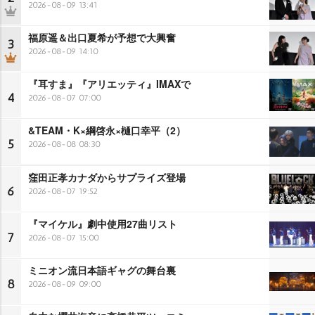
2026-08-09 13:41
福原遥＆出口夏希が予想で大興奮
3
2026-08-09 14:10
『耳すま』『アリエッティ』IMAXで
4
2026-08-07 07:00
&TEAM・K×綱啓永×樋口幸平（2）
5
2026-08-08 08:30
窪田正孝カナダからサプライズ登場
6
2026-08-07 19:52
『マイケル』劇中使用27曲リスト
7
2026-08-07 15:00
ミニオン流日本語ギャグの舞台裏
8
2026-08-09 09:00