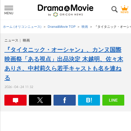
ホーム (オリコンニュース)
Drama&Movie TOP
映画
『タイタニック・オーシ
ニュース
映画
『タイタニック・オーシャン』、カンヌ国際
映画祭「ある視点」出品決定 木越明、佐々木
ありさ、中村莉久ら若手キャストも名を連ね
る
2026-04-24 11:32