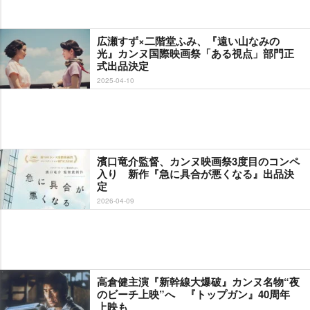
広瀬すず×二階堂ふみ、『遠い山なみの
光』カンヌ国際映画祭「ある視点」部門正
式出品決定
2025-04-10
濱口竜介監督、カンヌ映画祭3度目のコンペ
入り 新作『急に具合が悪くなる』出品決
定
2026-04-09
高倉健主演『新幹線大爆破』カンヌ名物“夜
のビーチ上映”へ 『トップガン』40周年
上映も