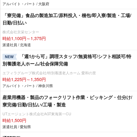
アルバイト・パート / 大阪府
「寮完備」食品の製造加工/原料投入・梱包/即入寮/製造・工場/
日勤/日払い
株式会社京栄センター
時給1,100円～1,375円
派遣社員 / 北海道
「週1から可」調理スタッフ/無資格可/シフト相談可/特
NEW
別養護老人ホーム/社会保障完備
エフィラグループ株式会社/特別養護老人ホーム 愛和の里
時給1,225円～1,350円
アルバイト・パート / 神奈川県
産業用機器・製品のフォークリフト作業・ピッキング・仕分け/
寮完備/日勤/日払い/工場・製造
UTエージェント株式会社AGT東海第一CU
時給1,500円
派遣社員 / 愛知県