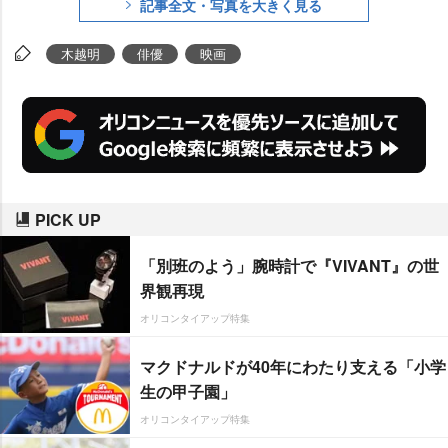
記事全文・写真を大きく見る
監督コンスタンティナ・コヅァマ
ーニの長編初監督作品として注目
木越明
俳優
映画
を集めている。
PICK UP
「別班のよう」腕時計で『VIVANT』の世
界観再現
オリコンタイアップ特集
マクドナルドが40年にわたり支える「小学
生の甲子園」
オリコンタイアップ特集