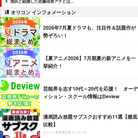
池田と結婚した佐藤佳奈アナとは…
オリコン インフォメーション
2026年7月夏ドラマも、注目作＆話題作が
勢ぞろい！
【夏アニメ2026】7月期夏の新アニメを一
挙紹介！
芸能界を志す10代～20代を応援！ オーデ
ィション・スクール情報はDeview
漫画読み放題サブスクおすすめ11選【徹底
比較】
オリコン顧客満足度ランキング