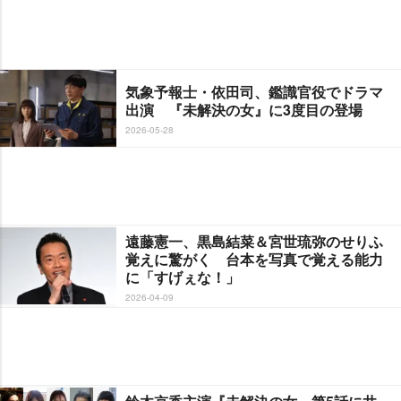
気象予報士・依田司、鑑識官役でドラマ
出演 『未解決の女』に3度目の登場
2026-05-28
遠藤憲一、黒島結菜＆宮世琉弥のせりふ
覚えに驚がく 台本を写真で覚える能力
に「すげぇな！」
2026-04-09