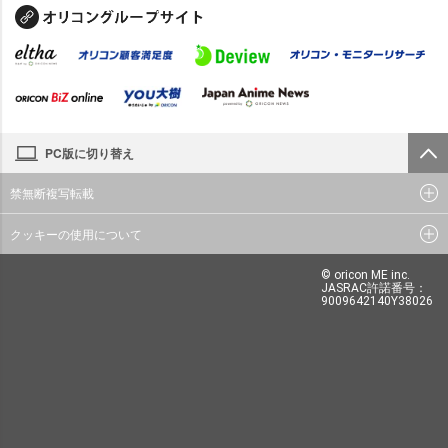
PC版に切り替え
禁無断複写転載
クッキーの使用について
© oricon ME inc.
JASRAC許諾番号：
9009642140Y38026