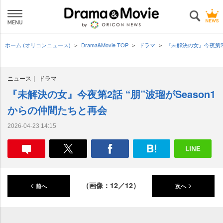
ホーム (オリコンニュース)
Drama&Movie TOP
ドラマ
『未解決の女』今夜第2話
ニュース
ドラマ
『未解決の女』今夜第2話 “朋”波瑠がSeason1
からの仲間たちと再会
2026-04-23 14:15
（画像：12／12）
前へ
次へ