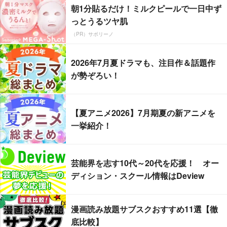
朝1分貼るだけ！ミルクピールで一日中ず
っとうるツヤ肌
（PR）サボリーノ
2026年7月夏ドラマも、注目作＆話題作
が勢ぞろい！
【夏アニメ2026】7月期夏の新アニメを
一挙紹介！
芸能界を志す10代～20代を応援！ オー
ディション・スクール情報はDeview
漫画読み放題サブスクおすすめ11選【徹
底比較】