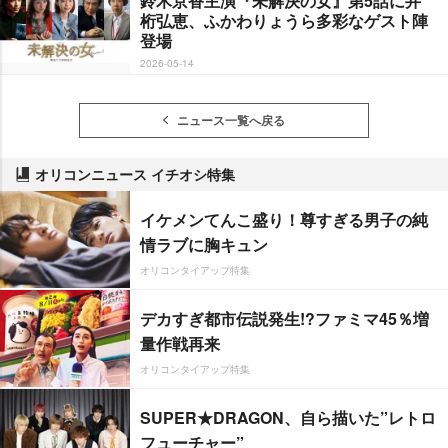
鈴木京香主演『未解決の女』第5話に井
桁弘恵、ふかわりょうら多彩なゲスト陣
登場
2026-05-14
ニュース一覧へ戻る
オリコンニュース イチオシ特集
イケメンてんこ盛り！尊すぎる男子の純
情ラブに胸キュン
オリコンタイアップ特集
デカすぎ都市伝説発生!?ファミマ45％増
量作戦再来
オリコンタイアップ特集
SUPER★DRAGON、自ら描いた”レトロ
フューチャー”