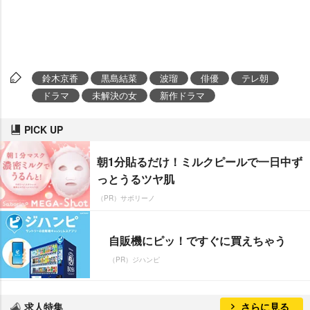
鈴木京香
黒島結菜
波瑠
俳優
テレ朝
ドラマ
未解決の女
新作ドラマ
PICK UP
朝1分貼るだけ！ミルクピールで一日中ず
っとうるツヤ肌
（PR）サボリーノ
自販機にピッ！ですぐに買えちゃう
（PR）ジハンピ
求人特集
さらに見る