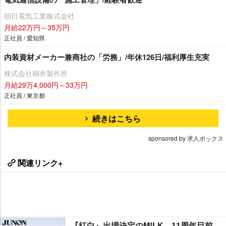
朝日電気工業株式会社
月給22万円～35万円
正社員 / 愛知県
内装資材メーカー兼商社の「労務」/年休126日/福利厚生充実
株式会社桐井製作所
月給29万4,000円～33万円
正社員 / 東京都
続きはこちら
sponsored by 求人ボックス
関連リンク+
『紅白』出場決定のM!LK、11周年目前