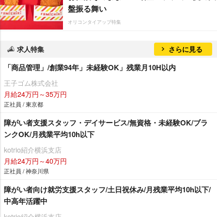
盤振る舞い
オリコンタイアップ特集
求人特集
さらに見る
「商品管理」/創業94年」未経験OK」残業月10H以内
王子ゴム株式会社
月給24万円～35万円
正社員 / 東京都
障がい者支援スタッフ・デイサービス/無資格・未経験OK/ブラ
ンクOK/月残業平均10h以下
kotrio紹介横浜支店
月給24万円～40万円
正社員 / 神奈川県
障がい者向け就労支援スタッフ/土日祝休み/月残業平均10h以下/
中高年活躍中
kotrio紹介横浜支店