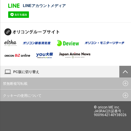
LINEアカウントメディア
PC版に切り替え
禁無断複写転載
クッキーの使用について
© oricon ME inc.
JASRAC許諾番号：
9009642140Y38026