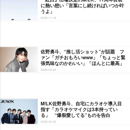
に熱い想い「言葉にし続ければいつか叶
うよ」
2025-11-18
佐野勇斗、“推し活ショット”が話題 フ
ァン「ガチおもろいwww」「ちょっと緊
張気味なのかわいい」「ほんとに最高」
2026-03-22
M!LK佐野勇斗、自宅にカラオケ導入目
指す「カラオケマイクは3本持ってい
る」 “爆裂愛してる”ものを告白
2026-04-20