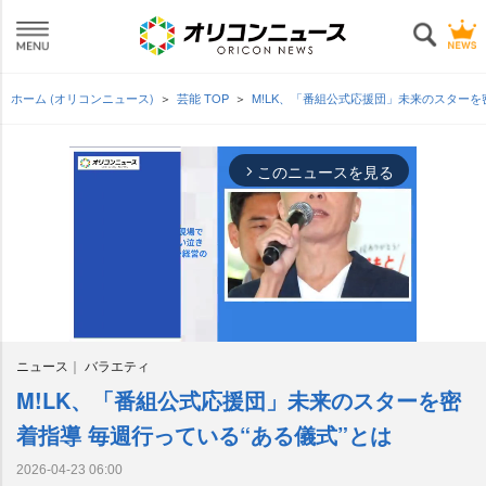
ホーム (オリコンニュース)
芸能 TOP
M!LK、「番組公式応援団」未来のスターを
このニュースを見る
arrow_forward_ios
ニュース
バラエティ
M!LK、「番組公式応援団」未来のスターを密
M
u
着指導 毎週行っている“ある儀式”とは
t
e
2026-04-23 06:00