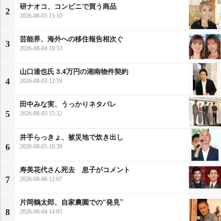
研ナオコ、コンビニで買う商品
2
2026-08-05 15:10
芸能界、海外への移住報告相次ぐ
3
2026-08-04 19:53
山口達也氏 3.4万円の湘南物件契約
4
2026-08-03 12:18
田中みな実、うっかりネタバレ
5
2026-08-05 15:32
井手らっきょ、被災地で炊き出し
6
2026-08-05 10:39
寿美花代さん死去 息子がコメント
7
2026-08-06 12:07
片岡鶴太郎、自家農園での“発見”
8
2026-08-04 14:05