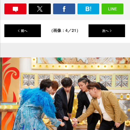
（画像：4／21）
前へ
次へ