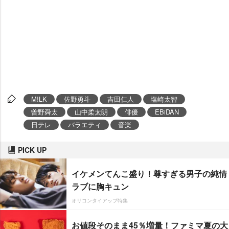
M!LK
佐野勇斗
吉田仁人
塩崎太智
曽野舜太
山中柔太朗
俳優
EBiDAN
日テレ
バラエティ
音楽
PICK UP
イケメンてんこ盛り！尊すぎる男子の純情
ラブに胸キュン
オリコンタイアップ特集
お値段そのまま45％増量！ファミマ夏の大