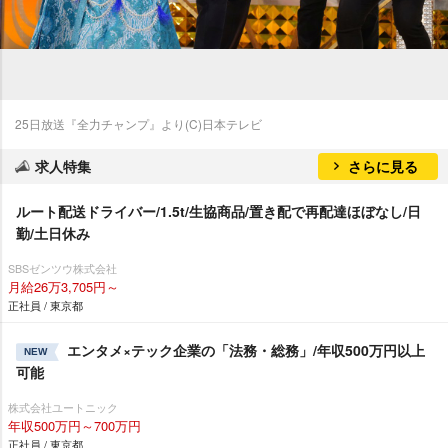
25日放送『全力チャンプ』より(C)日本テレビ
求人特集
さらに見る
ルート配送ドライバー/1.5t/生協商品/置き配で再配達ほぼなし/日
勤/土日休み
SBSゼンツウ株式会社
月給26万3,705円～
正社員 / 東京都
エンタメ×テック企業の「法務・総務」/年収500万円以上
NEW
可能
株式会社ユートニック
年収500万円～700万円
正社員 / 東京都