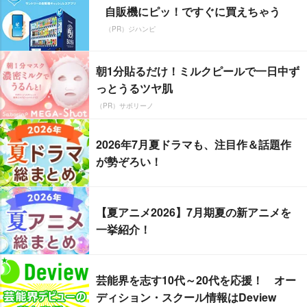
自販機にピッ！ですぐに買えちゃう
（PR）ジハンピ
朝1分貼るだけ！ミルクピールで一日中ず
っとうるツヤ肌
（PR）サボリーノ
2026年7月夏ドラマも、注目作＆話題作
が勢ぞろい！
【夏アニメ2026】7月期夏の新アニメを
一挙紹介！
芸能界を志す10代～20代を応援！ オー
ディション・スクール情報はDeview