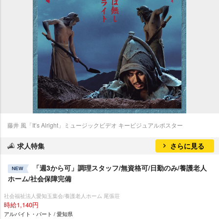
藤井 風「It’s Alright」ミュージックビデオ キービジュアルポスター
求人特集
さらに見る
「週3から可」調理スタッフ/無資格可/日勤のみ/養護老人
NEW
ホーム/社会保障完備
社会福祉法人愛知玉葉会/養護老人ホーム 尾張荘
時給1,140円
アルバイト・パート / 愛知県