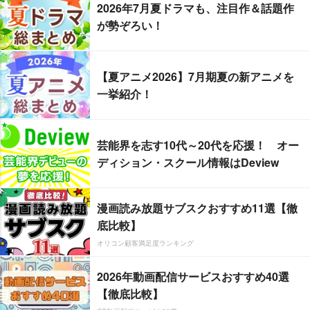
2026年7月夏ドラマも、注目作＆話題作
が勢ぞろい！
【夏アニメ2026】7月期夏の新アニメを
一挙紹介！
芸能界を志す10代～20代を応援！ オー
ディション・スクール情報はDeview
漫画読み放題サブスクおすすめ11選【徹
底比較】
オリコン顧客満足度ランキング
2026年動画配信サービスおすすめ40選
【徹底比較】