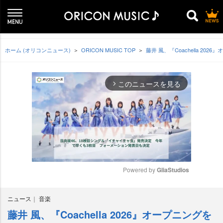
ホーム (オリコンニュース)
ORICON MUSIC TOP
藤井 風、『Coachella 202
このニュースを見る
arrow_forward_ios
Powered by 
GliaStudios
M
ニュース
音楽
u
t
藤井 風、『Coachella 2026』オープニングを
e