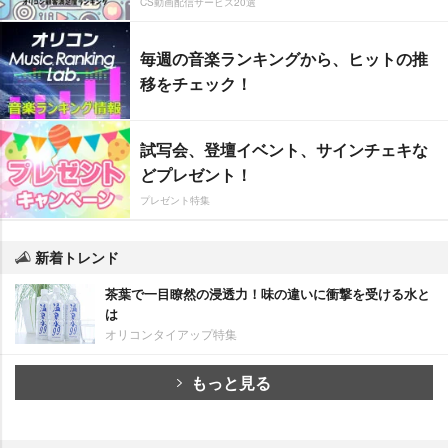
CS動画配信サービス20選
毎週の音楽ランキングから、ヒットの推
移をチェック！
試写会、登壇イベント、サインチェキな
どプレゼント！
プレゼント特集
新着トレンド
茶葉で一目瞭然の浸透力！味の違いに衝撃を受ける水と
は
オリコンタイアップ特集
もっと見る