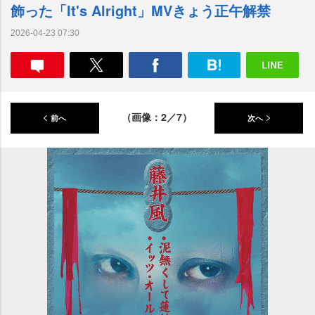
飾った「It's Alright」MVきょう正午解禁
2026-04-23 07:30
（画像：2／7）
前へ
次へ