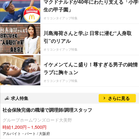
マクドナルドが40年にわたり支える「小学
生の甲子園」
オリコンタイアップ特集
川島海荷さんと学ぶ 日常に潜む“人身取
引”のリアル
オリコンタイアップ特集
イケメンてんこ盛り！尊すぎる男子の純情
ラブに胸キュン
オリコンタイアップ特集
求人特集
さらに見る
社会保険完備の職場で調理師/調理スタッフ
グループホームワンズロード大美野
時給1,200円～1,500円
アルバイト・パート / 大阪府