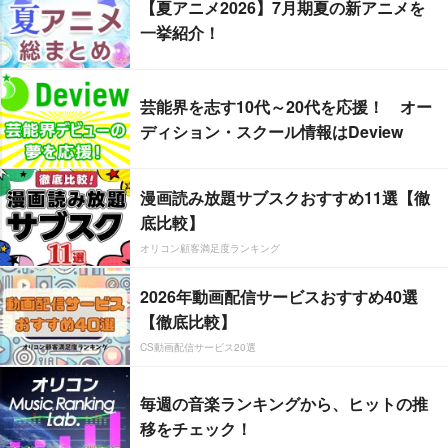
【夏アニメ2026】7月期夏の新アニメを
一挙紹介！
芸能界を志す10代～20代を応援！ オー
ディション・スクール情報はDeview
漫画読み放題サブスクおすすめ11選【徹
底比較】
オリコン顧客満足度ランキング
2026年動画配信サービスおすすめ40選
【徹底比較】
CS動画配信サービス20選
毎週の音楽ランキングから、ヒットの推
移をチェック！