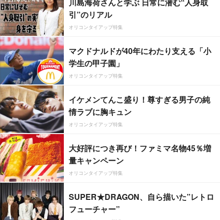
川島海荷さんと学ぶ 日常に潜む“人身取
引”のリアル
オリコンタイアップ特集
マクドナルドが40年にわたり支える「小
学生の甲子園」
オリコンタイアップ特集
イケメンてんこ盛り！尊すぎる男子の純
情ラブに胸キュン
オリコンタイアップ特集
大好評につき再び！ファミマ名物45％増
量キャンペーン
オリコンタイアップ特集
SUPER★DRAGON、自ら描いた”レトロ
フューチャー”