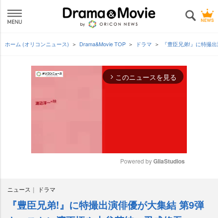
ホーム (オリコンニュース)
Drama&Movie TOP
ドラマ
『豊臣兄弟!』に特撮
このニュースを見る
arrow_forward_ios
Powered by 
GliaStudios
M
ニュース
ドラマ
u
t
『豊臣兄弟!』に特撮出演俳優が大集結 第9弾
e