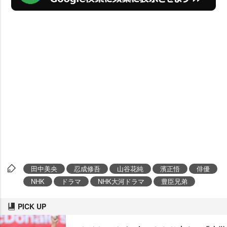
田中美央
忍成修吾
山谷花純
濱正悟
俳優
NHK
ドラマ
NHK大河ドラマ
豊臣兄弟
PICK UP