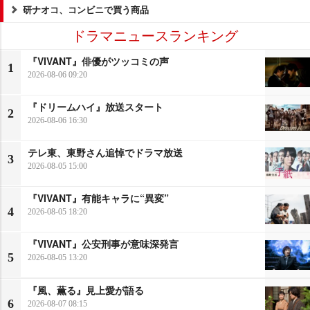
研ナオコ、コンビニで買う商品
ドラマニュースランキング
『VIVANT』俳優がツッコミの声
1
2026-08-06 09:20
『ドリームハイ』放送スタート
2
2026-08-06 16:30
テレ東、東野さん追悼でドラマ放送
3
2026-08-05 15:00
『VIVANT』有能キャラに“異変”
4
2026-08-05 18:20
『VIVANT』公安刑事が意味深発言
5
2026-08-05 13:20
『風、薫る』見上愛が語る
6
2026-08-07 08:15