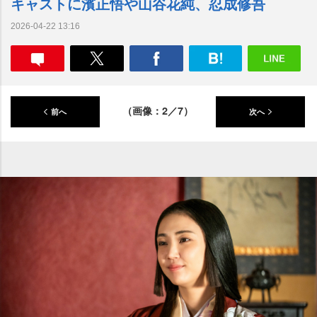
キャストに濱正悟や山谷花純、忍成修吾
2026-04-22 13:16
（画像：2／7）
前へ
次へ