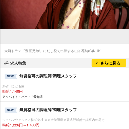
大河ドラマ『豊臣兄弟!』にだし役で出演する山谷花純(C)NHK
求人特集
さらに見る
無資格可の調理師/調理スタッフ
NEW
新砂田こども園
時給1,140円
アルバイト・パート / 愛知県
無資格可の調理師/調理スタッフ
NEW
ジャパンウェルネス株式会社 東京大学運動会硬式野球部一誠寮内の厨房
時給1,226円～1,400円