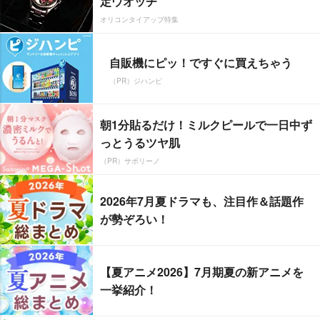
定ウオッチ
オリコンタイアップ特集
自販機にピッ！ですぐに買えちゃう
（PR）ジハンピ
朝1分貼るだけ！ミルクピールで一日中ず
っとうるツヤ肌
（PR）サボリーノ
2026年7月夏ドラマも、注目作＆話題作
が勢ぞろい！
【夏アニメ2026】7月期夏の新アニメを
一挙紹介！