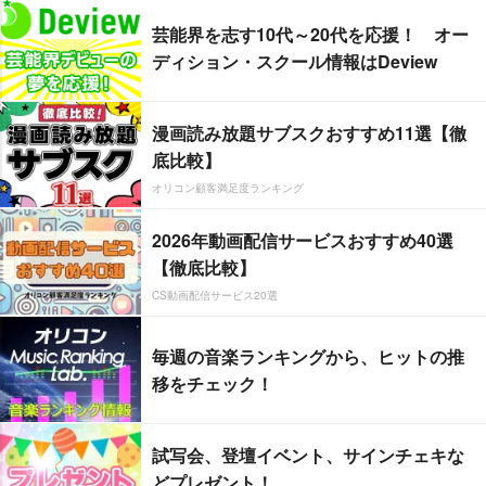
芸能界を志す10代～20代を応援！ オー
ディション・スクール情報はDeview
漫画読み放題サブスクおすすめ11選【徹
底比較】
オリコン顧客満足度ランキング
2026年動画配信サービスおすすめ40選
【徹底比較】
CS動画配信サービス20選
毎週の音楽ランキングから、ヒットの推
移をチェック！
試写会、登壇イベント、サインチェキな
どプレゼント！