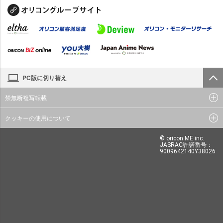
PC版に切り替え
禁無断複写転載
クッキーの使用について
© oricon ME inc.
JASRAC許諾番号：
9009642140Y38026