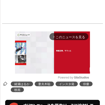
このニュースを見る
arrow_forward_ios
Powered by 
GliaStudios
綾瀬はるか
妻夫木聡
インスタ発
俳優
M
映画
u
t
e