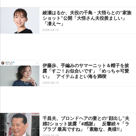
綾瀬はるか、夫役の千鳥・大悟らとの“家族
ショット”公開「大悟さん夫役羨ましい」
「凄え〜」
2026-04-10
伊藤歩、手編みのサマーニット＆帽子を披
露「すご！お似合いです」「めっちゃ可愛
い」 アイテムまとい海を満喫
2025-08-15
千昌夫、ブロンドヘアの妻との“顔出し”夫
婦2ショット披露「#感謝」 反響続々「ラ
ブラブ 最高ですね」「素敵な、奥様!!」
2026-04-28