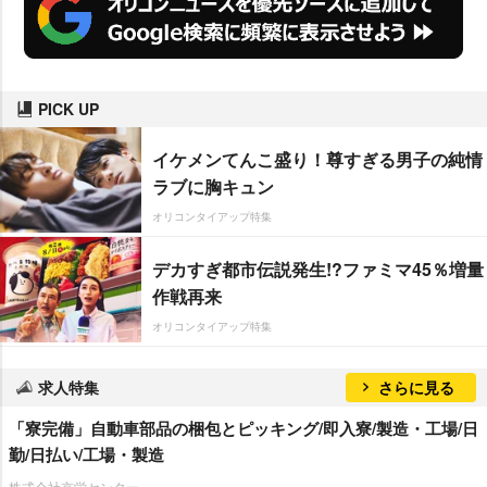
PICK UP
イケメンてんこ盛り！尊すぎる男子の純情
ラブに胸キュン
オリコンタイアップ特集
デカすぎ都市伝説発生!?ファミマ45％増量
作戦再来
オリコンタイアップ特集
求人特集
さらに見る
「寮完備」自動車部品の梱包とピッキング/即入寮/製造・工場/日
勤/日払い/工場・製造
株式会社京栄センター