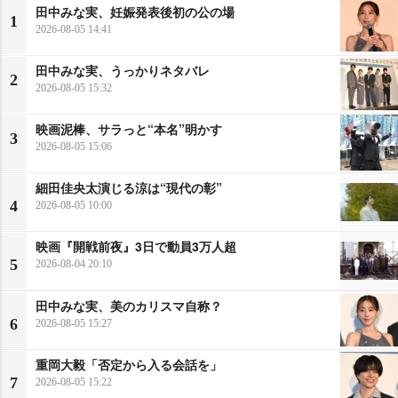
田中みな実、妊娠発表後初の公の場
1
2026-08-05 14:41
田中みな実、うっかりネタバレ
2
2026-08-05 15:32
映画泥棒、サラっと“本名”明かす
3
2026-08-05 15:06
細田佳央太演じる涼は“現代の彰”
4
2026-08-05 10:00
映画『開戦前夜』3日で動員3万人超
5
2026-08-04 20:10
田中みな実、美のカリスマ自称？
6
2026-08-05 15:27
重岡大毅「否定から入る会話を」
7
2026-08-05 15:22