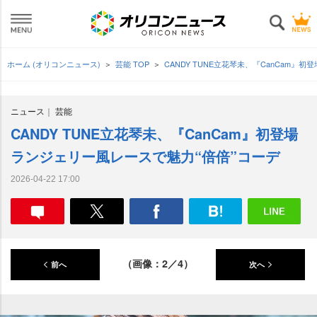
ホーム (オリコンニュース)
芸能 TOP
CANDY TUNE立花琴未、『CanCam』
ニュース
芸能
CANDY TUNE立花琴未、『CanCam』初登場
ランジェリー風レースで魅力“倍倍”コーデ
2026-04-22 17:00
（画像：2／4）
前へ
次へ