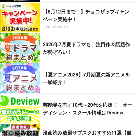
【8月12日まで！】チョコザップキャン
ペーン実施中！
（PR）chocoZAP
2026年7月夏ドラマも、注目作＆話題作
が勢ぞろい！
【夏アニメ2026】7月期夏の新アニメを
一挙紹介！
芸能界を志す10代～20代を応援！ オー
ディション・スクール情報はDeview
漫画読み放題サブスクおすすめ11選【徹