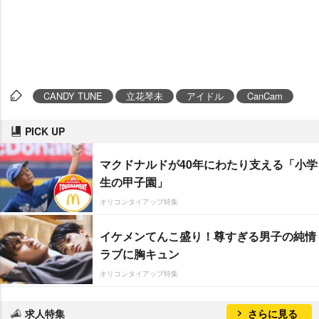
CANDY TUNE
立花琴未
アイドル
CanCam
PICK UP
マクドナルドが40年にわたり支える「小学
生の甲子園」
オリコンタイアップ特集
イケメンてんこ盛り！尊すぎる男子の純情
ラブに胸キュン
オリコンタイアップ特集
求人特集
さらに見る