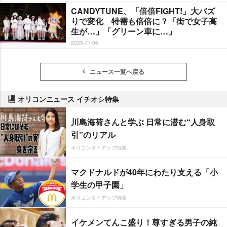
CANDYTUNE、「倍倍FIGHT!」大バズ
りで変化 特需も倍倍に？「街で女子高
生が…」「グリーン車に…」
2025-11-06
ニュース一覧へ戻る
オリコンニュース イチオシ特集
川島海荷さんと学ぶ 日常に潜む“人身取
引”のリアル
オリコンタイアップ特集
マクドナルドが40年にわたり支える「小
学生の甲子園」
オリコンタイアップ特集
イケメンてんこ盛り！尊すぎる男子の純