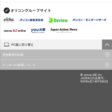
PC版に切り替え
禁無断複写転載
クッキーの使用について
© oricon ME inc.
JASRAC許諾番号：
9009642140Y38026