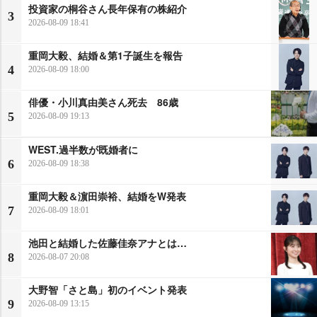
投資家の桐谷さん長年保有の株紹介
3
2026-08-09 18:41
重岡大毅、結婚＆第1子誕生を報告
4
2026-08-09 18:00
俳優・小川真由美さん死去 86歳
5
2026-08-09 19:13
WEST.過半数が既婚者に
6
2026-08-09 18:38
重岡大毅＆濵田崇裕、結婚をW発表
7
2026-08-09 18:01
池田と結婚した佐藤佳奈アナとは…
8
2026-08-07 20:08
大野智「さと島」初のイベント発表
9
2026-08-09 13:15