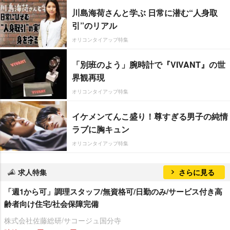
川島海荷さんと学ぶ 日常に潜む“人身取
引”のリアル
オリコンタイアップ特集
「別班のよう」腕時計で『VIVANT』の世
界観再現
オリコンタイアップ特集
イケメンてんこ盛り！尊すぎる男子の純情
ラブに胸キュン
オリコンタイアップ特集
求人特集
さらに見る
「週1から可」調理スタッフ/無資格可/日勤のみ/サービス付き高
齢者向け住宅/社会保障完備
株式会社佐藤総研/サコージュ国分寺