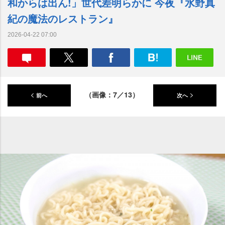
和からは出ん!」世代差明らかに 今夜『水野真
紀の魔法のレストラン』
2026-04-22 07:00
（画像：7／13）
前へ
次へ