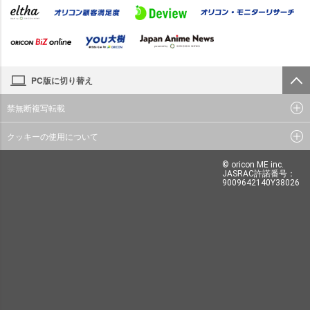
PC版に切り替え
禁無断複写転載
クッキーの使用について
© oricon ME inc.
JASRAC許諾番号：
9009642140Y38026