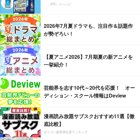
（PR）ジハンピ
2026年7月夏ドラマも、注目作＆話題作
が勢ぞろい！
【夏アニメ2026】7月期夏の新アニメを
一挙紹介！
芸能界を志す10代～20代を応援！ オー
ディション・スクール情報はDeview
漫画読み放題サブスクおすすめ11選【徹
底比較】
オリコン顧客満足度ランキング