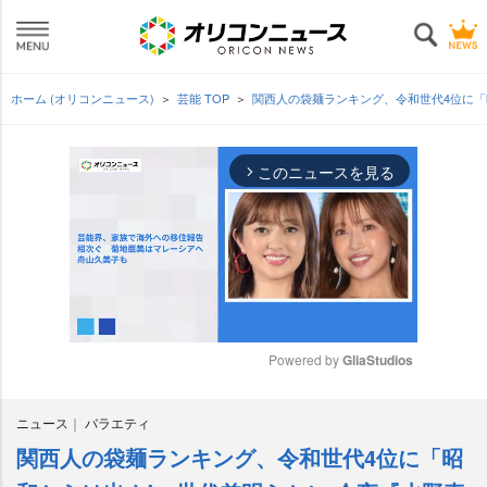
ホーム (オリコンニュース)
芸能 TOP
関西人の袋麺ランキング、令和世代4位に「
このニュースを見る
arrow_forward_ios
Powered by 
GliaStudios
M
ニュース
バラエティ
u
t
関西人の袋麺ランキング、令和世代4位に「昭
e