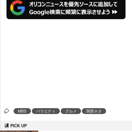
MBS
バラエティ
グルメ
関西ネタ
PICK UP