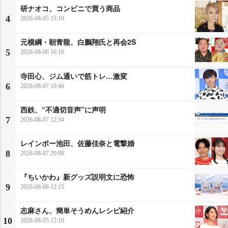
研ナオコ、コンビニで買う商品
4
2026-08-05 15:10
元横綱・朝青龍、白鵬翔氏と再会2S
5
2026-08-06 16:16
寺田心、ジム通いで筋トレ…激変
6
2026-08-07 10:46
西鉄、“不適切音声”に声明
7
2026-08-07 12:34
レインボー池田、佐藤佳奈と電撃婚
8
2026-08-07 20:00
『ちいかわ』新グッズ説明文に恐怖
9
2026-08-06 12:15
志麻さん、簡単そうめんレシピ紹介
10
2026-08-05 15:10