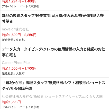
時給1,294円～1,488円
アルバイト・パート / 東京都
部品の製造スタッフ/軽作業/即日入寮/住み込み/寮完備/8割入寮
希望者
move on株式会社
時給1,800円～2,250円
派遣社員 / 東京都
データ入力・タイピング/クレカの信用情報の入力と確認のお仕
事在宅も
Career Place Plus
時給1,500円～1,700円
派遣社員 / 大阪府
「週2から可」調理スタッフ/無資格可/シフト相談可/ショートス
テイ/社会保障完備
社会福祉法人嘉祥会/高齢者 ショートステイサービスぬくもりの園
時給1,226円
アルバイト・パート / 東京都