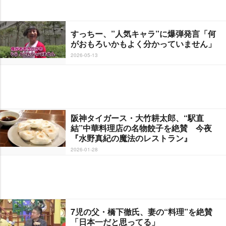
すっちー、”人気キャラ”に爆弾発言「何
がおもろいかもよく分かっていません」
2026-05-13
阪神タイガース・大竹耕太郎、“駅直
結”中華料理店の名物餃子を絶賛 今夜
『水野真紀の魔法のレストラン』
2026-01-28
7児の父・橋下徹氏、妻の“料理”を絶賛
「日本一だと思ってる」