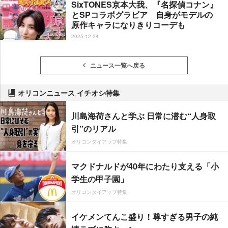
SixTONES京本大我、『名探偵コナン』
とSPコラボグラビア 自身がモデルの
原作キャラになりきりコーデも
2025-12-24
ニュース一覧へ戻る
オリコンニュース イチオシ特集
川島海荷さんと学ぶ 日常に潜む“人身取
引”のリアル
オリコンタイアップ特集
マクドナルドが40年にわたり支える「小
学生の甲子園」
オリコンタイアップ特集
イケメンてんこ盛り！尊すぎる男子の純