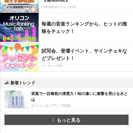
CS動画配信サービス20選
毎週の音楽ランキングから、ヒットの推
移をチェック！
試写会、登壇イベント、サインチェキな
どプレゼント！
プレゼント特集
新着トレンド
茶葉で一目瞭然の浸透力！味の違いに衝撃を受ける水と
は
オリコンタイアップ特集
もっと見る