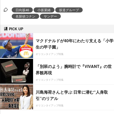
日向坂46
小坂菜緒
坂道グループ
名探偵コナン
サンデー
PICK UP
マクドナルドが40年にわたり支える「小学
生の甲子園」
オリコンタイアップ特集
「別班のよう」腕時計で『VIVANT』の世
界観再現
オリコンタイアップ特集
川島海荷さんと学ぶ 日常に潜む“人身取
引”のリアル
オリコンタイアップ特集