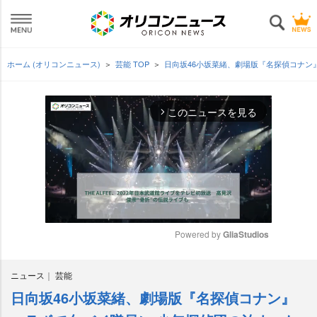
ホーム (オリコンニュース)
芸能 TOP
日向坂46小坂菜緒、劇場版『名探偵コナン
このニュースを見る
arrow_forward_ios
Powered by 
GliaStudios
M
ニュース
芸能
u
t
日向坂46小坂菜緒、劇場版『名探偵コナン』
e