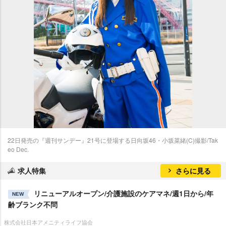
22日発売の『週刊サンデー』21号に登場する日向坂46・小坂菜緒(C)撮影/Tak
eo Dec.
求人特集
さらに見る
リニューアルオープン/介護施設のケアマネ/週1日から/年
NEW
齢ブランク不問
株式会社日本アメニティライフ協会