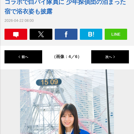
コラボで白バイ隊員に 少年探偵団の泊まった
宿で浴衣姿も披露
2026-04-22 08:00
（画像：4／6）
前へ
次へ