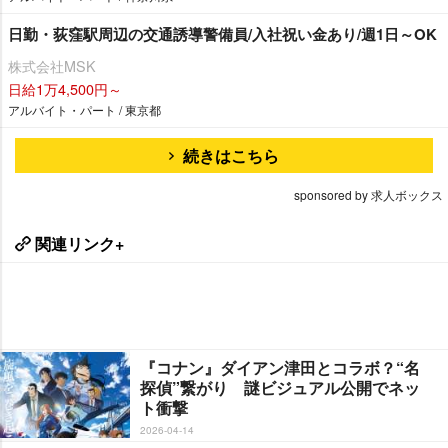
日勤・荻窪駅周辺の交通誘導警備員/入社祝い金あり/週1日～OK
株式会社MSK
日給1万4,500円～
アルバイト・パート / 東京都
続きはこちら
sponsored by 求人ボックス
関連リンク+
『コナン』ダイアン津田とコラボ？“名
探偵”繋がり 謎ビジュアル公開でネッ
ト衝撃
2026-04-14