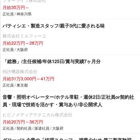
月給35万円～
正社員 / 神奈川県
パティシエ・製造スタッフ/親子3代に愛される味
株式会社ミルフィーユ
月給22万円～28万円
正社員 / 大阪府
「総務」/主任候補/年休125日/賞与実績7ヶ月分
特許機器株式会社
月給31万3,000円～41万円
正社員 / 東京都
音響・照明オペレーター/ホテル常駐・週休2日/正社員or契約社
員・現場で技術を活かす・賞与あり/非公開求人
ヒビノメディアテクニカル株式会社
月給20万円～36万円
正社員 / 契約社員 / 派遣社員 / 大阪府
グローバル企業の「経理スタッフ」 残業少なめ 第二新卒歓迎