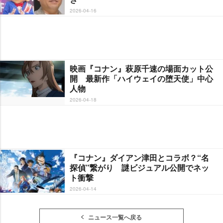
2026-04-16
映画『コナン』萩原千速の場面カット公
開 最新作「ハイウェイの堕天使」中心
人物
2026-04-18
『コナン』ダイアン津田とコラボ？“名
探偵”繋がり 謎ビジュアル公開でネッ
ト衝撃
2026-04-14
ニュース一覧へ戻る