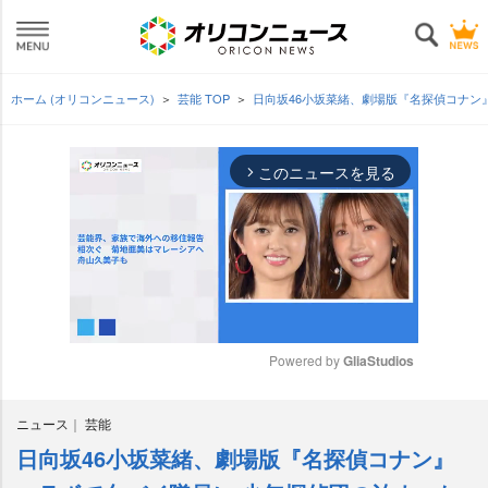
ホーム (オリコンニュース)
芸能 TOP
日向坂46小坂菜緒、劇場版『名探偵コナン
このニュースを見る
arrow_forward_ios
Powered by 
GliaStudios
M
ニュース
芸能
u
t
日向坂46小坂菜緒、劇場版『名探偵コナン』
e