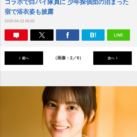
コラボで白バイ隊員に 少年探偵団の泊まった
宿で浴衣姿も披露
2026-04-22 08:00
（画像：2／6）
前へ
次へ