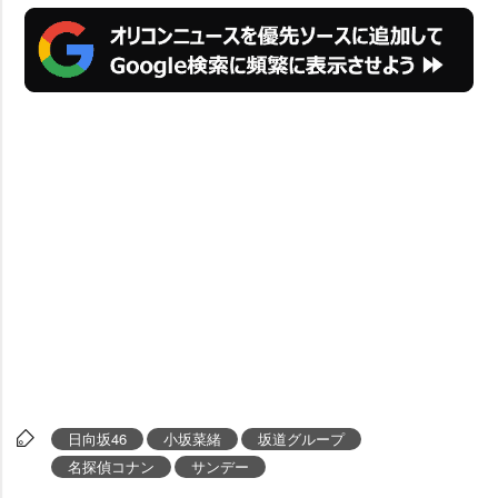
日向坂46
小坂菜緒
坂道グループ
名探偵コナン
サンデー