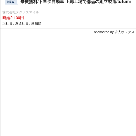
寮費無料/トヨタ自動車 上郷工場で部品の組立製造/tutumi
NEW
株式会社テクノスマイル
時給2,100円
正社員 / 派遣社員 / 愛知県
sponsored by 求人ボックス