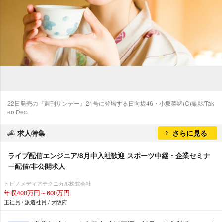
22日発売の『週刊サンデー』21号に登場する日向坂46・小坂菜緒(C)撮影/Tak
eo Dec.
求人特集
さらに見る
ライブ配信エンジニア/8月中入社歓迎 スポーツ中継・企業セミナ
ー配信/非公開求人
ヒビノメディアテクニカル株式会社
年収400万円～600万円
正社員 / 派遣社員 / 大阪府