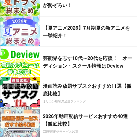
が勢ぞろい！
【夏アニメ2026】7月期夏の新アニメを
一挙紹介！
芸能界を志す10代～20代を応援！ オー
ディション・スクール情報はDeview
漫画読み放題サブスクおすすめ11選【徹
底比較】
オリコン顧客満足度ランキング
2026年動画配信サービスおすすめ40選
【徹底比較】
CS動画配信サービス20選