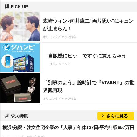
PICK UP
森崎ウィン×向井康二“両片思い”にキュン
が止まらん！
オリコンタイアップ特集
自販機にピッ！ですぐに買えちゃう
（PR）ジハンピ
「別班のよう」腕時計で『VIVANT』の世
界観再現
オリコンタイアップ特集
求人特集
さらに見る
横浜/分譲・注文住宅企業の「人事」年休127日/平均年収857万円
フォーライフ株式会社