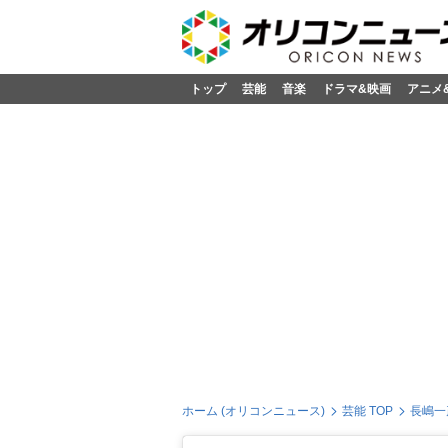
トップ
芸能
音楽
ドラマ&映画
アニメ
ホーム (オリコンニュース)
芸能 TOP
長嶋一