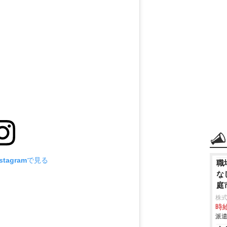
tagramで見る
職
な
庭
株
時給
派遣