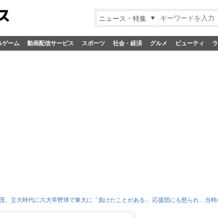
ニュース・特集
&ゲーム
動画配信サービス
スポーツ
社会・経済
グルメ
ビューティ
ラ
茂、立大時代に六大学野球で東大に「負けたことがある」 応援団にも怒られ…当時