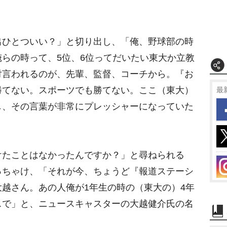
e
ひとついい？」と切り出し、「俺、野球部の時
らの時って、5位、6位ってだいたい東大か立教
対言われるのが、先輩、監督、コーチから。『お
勝てない。スポーツでも勝てない。ここ（東大）
最
し、その言葉が非常にプレッシャーになっていた
たことはなかったんですか？」と尋ねられる
っちゃけ、「それが今、ちょうど『報道ステーシ
越さん。あの人俺が1年生の時の（東大の）4年
スで」と、ニュースキャスターの大越健介氏の名