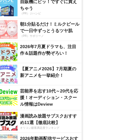
自販機にピッ！ですぐに買え
ちゃう
（PR）ジハンピ
朝1分貼るだけ！ミルクピール
で一日中ずっとうるツヤ肌
（PR）サボリーノ
2026年7月夏ドラマも、注目
作＆話題作が勢ぞろい！
【夏アニメ2026】7月期夏の
新アニメを一挙紹介！
芸能界を志す10代～20代を応
援！オーディション・スクー
ル情報はDeview
漫画読み放題サブスクおすす
め11選【徹底比較】
オリコン顧客満足度ランキング
2026年動画配信サービスおす