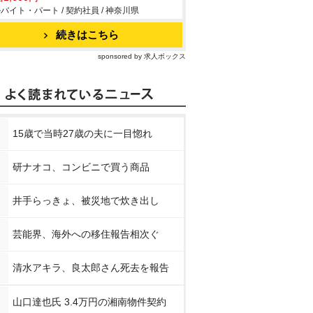
バイト・パート / 契約社員 / 神奈川県
続きはこちら
sponsored by 求人ボックス
15歳で当時27歳の夫に一目惚れ
研ナオコ、コンビニで買う商品
井手らっきょ、被災地で炊き出し
芸能界、海外への移住報告相次ぐ
清水アキラ、良太郎さん死去を報告
山口達也氏 3.4万円の湘南物件契約