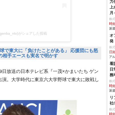
力
上
月
株
時給
派遣
enba_ntv)がシェアした投稿
オ
発
株
球で東大に「負けたことがある」 応援団にも怒
日給
の相手エースも実名で明かす
アル
看
日
19日放送の日本テレビ系『一茂×かまいたち ゲン
務
に出演。大学時代に東京六大学野球で東大に敗戦し
株
時給
派遣
リ
社
株式
時給