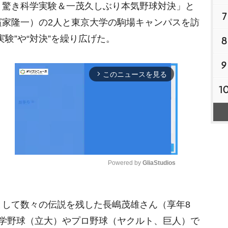
驚き科学実験＆一茂久しぶり本気野球対決」と
7
濱家隆一）の2人と東京大学の駒場キャンパスを訪
験”や“対決”を繰り広げた。
8
9
このニュースを見る
arrow_forward_ios
1
Powered by 
GliaStudios
M
して数々の伝説を残した長嶋茂雄さん（享年8
u
t
大学野球（立大）やプロ野球（ヤクルト、巨人）で