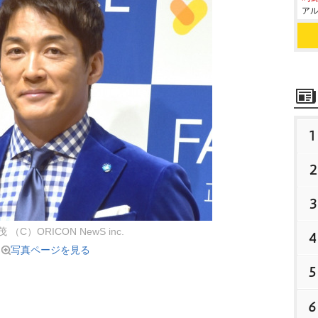
アル
1
2
3
（C）ORICON NewS inc.
4
写真ページを見る
5
6