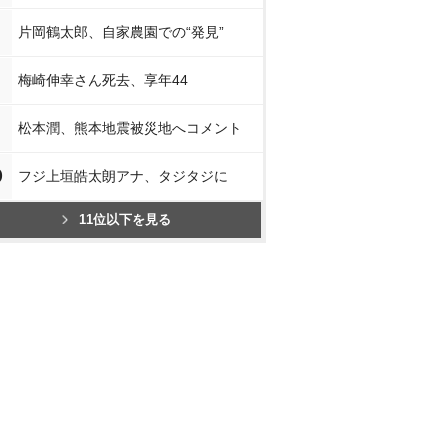
片岡鶴太郎、自家農園での“発見”
梅崎伸幸さん死去、享年44
松本潤、熊本地震被災地へコメント
0
フジ上垣皓太朗アナ、タジタジに
11位以下を見る