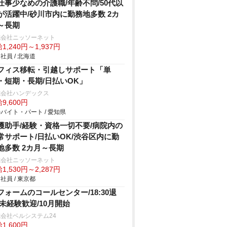
仕事少なめの介護職/年齢不問/50代以
が活躍中/砂川市内に勤務地多数 2カ
～長期
式会社ニッソーネット
1,240円～1,937円
社員 / 北海道
フィス移転・引越しサポート「単
・短期・長期/日払いOK」
式会社ハンデックス
9,600円
バイト・パート / 愛知県
護助手/経験・資格一切不要/病院内の
常サポート/日払いOK/渋谷区内に勤
地多数 2カ月～長期
式会社ニッソーネット
1,530円～2,287円
社員 / 東京都
フォームのコールセンター/18:30退
/未経験歓迎/10月開始
会社ベルシステム24
1,600円