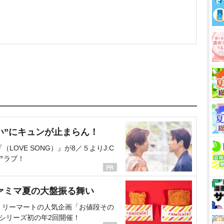
い”にキュンが止まらん！
OVE SONG）』が8／５よりJ:C
アラブ！
ァミマ夏の大盤振る舞い
ミリーマートの人気企画「お値段その
、シリーズ初の年2回開催！