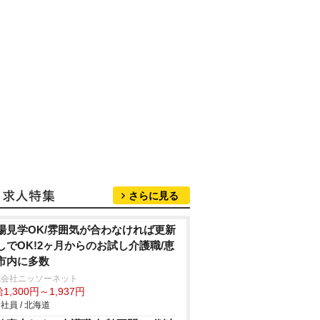
さらに見る
場見学OK/雰囲気が合わなければ更新
しでOK!2ヶ月からのお試し介護職/恵
市内に多数
式会社ニッソーネット
1,300円～1,937円
社員 / 北海道