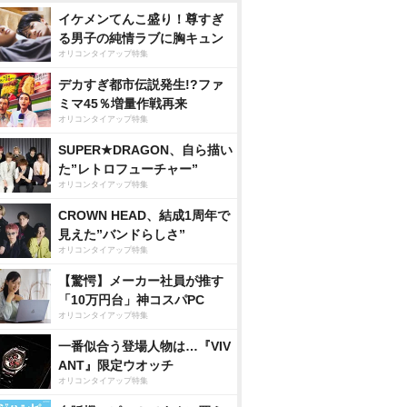
イケメンてんこ盛り！尊すぎ
る男子の純情ラブに胸キュン
オリコンタイアップ特集
デカすぎ都市伝説発生!?ファ
ミマ45％増量作戦再来
オリコンタイアップ特集
SUPER★DRAGON、自ら描い
た”レトロフューチャー”
オリコンタイアップ特集
CROWN HEAD、結成1周年で
見えた”バンドらしさ”
オリコンタイアップ特集
【驚愕】メーカー社員が推す
「10万円台」神コスパPC
オリコンタイアップ特集
一番似合う登場人物は…『VIV
ANT』限定ウオッチ
オリコンタイアップ特集