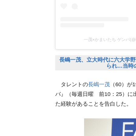
一茂×かまいたち ゲンバ(@g
長嶋一茂、立大時代に六大学野
られ…当時
タレントの
長嶋一茂
（60）が
バ』（毎週日曜 前10：25）
た経験があることを告白した。