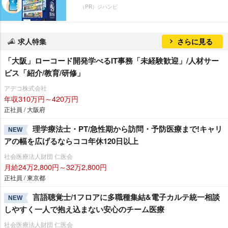
（PR）ジハンピ
求人特集
さらに見る
「大阪」ローコード開発学べるIT事務「未経験歓迎」/人材サー
ビス「紹介/教育/研修」
アデコ株式会社
年収310万円～420万円
正社員 / 大阪府
理学療法士・PT/急性期から訪問・予防医療まで!キャリ
NEW
アの幅を広げるならココ年休120日以上
社会医療法人財団 仁医会
月給24万2,800円～32万2,800円
正社員 / 東京都
言語聴覚士/1フロアに多職種集結&電子カルテ統一相談
NEW
しやすく一人で抱え込まない安心のチーム医療
社会医療法人財団 仁医会