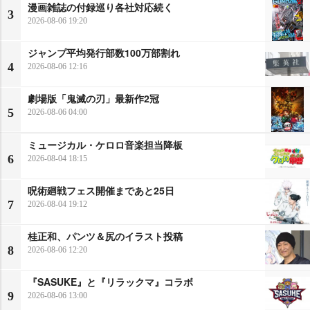
漫画雑誌の付録巡り各社対応続く
3
2026-08-06 19:20
ジャンプ平均発行部数100万部割れ
4
2026-08-06 12:16
劇場版「鬼滅の刃」最新作2冠
5
2026-08-06 04:00
ミュージカル・ケロロ音楽担当降板
6
2026-08-04 18:15
呪術廻戦フェス開催まであと25日
7
2026-08-04 19:12
桂正和、パンツ＆尻のイラスト投稿
8
2026-08-06 12:20
『SASUKE』と『リラックマ』コラボ
9
2026-08-06 13:00