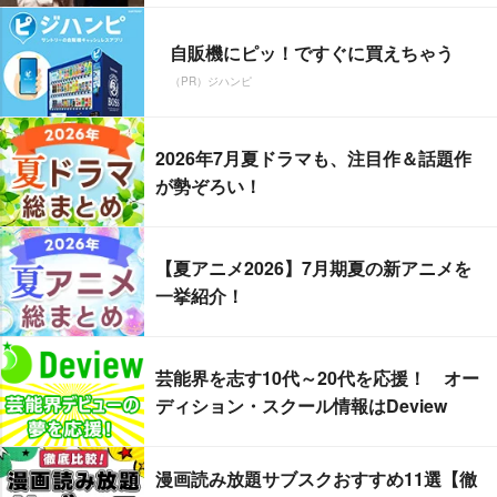
自販機にピッ！ですぐに買えちゃう
（PR）ジハンピ
2026年7月夏ドラマも、注目作＆話題作
が勢ぞろい！
【夏アニメ2026】7月期夏の新アニメを
一挙紹介！
芸能界を志す10代～20代を応援！ オー
ディション・スクール情報はDeview
漫画読み放題サブスクおすすめ11選【徹