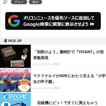
アニメ
舞台
u
t
e
PICK UP
「別班のよう」腕時計で『VIVANT』の世
界観再現
オリコンタイアップ特集
マクドナルドが40年にわたり支える「小学
生の甲子園」
オリコンタイアップ特集
自販機にピッ！ですぐに買えちゃう