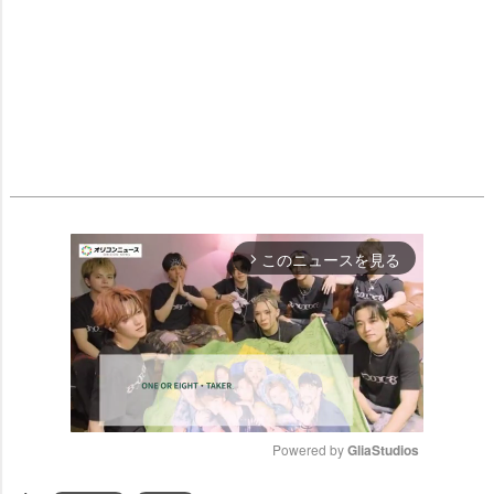
このニュースを見る
arrow_forward_ios
Powered by 
GliaStudios
M