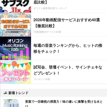
底比較】
オリコン顧客満足度ランキング
2026年動画配信サービスおすすめ40選
【徹底比較】
CS動画配信サービス20選
毎週の音楽ランキングから、ヒットの推
移をチェック！
試写会、登壇イベント、サインチェキな
どプレゼント！
プレゼント特集
新着トレンド
茶葉で一目瞭然の浸透力！味の違いに衝撃を受ける水と
は