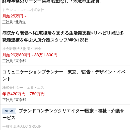
経理事務のリーダー候補 転勤なし「地域型正社員」
トランスコスモス株式会社
月給25万円～
正社員 / 北海道
病院から老健へ!在宅復帰を支える生活期支援×リハビリ補助多
職種連携を学ぶ入所介護スタッフ/年休123日
社会医療法人財団 仁医会
月給26万800円～33万1,800円
正社員 / 東京都
コミュニケーションプランナー「東京」/広告・デザイン・イベ
ント
株式会社シー・エヌ・エス
年収420万円～750万円
正社員 / 東京都
ブランドコンテンツクリエイター/医療・福祉・介護サ
NEW
ービス
一般社団法人LC GROUP