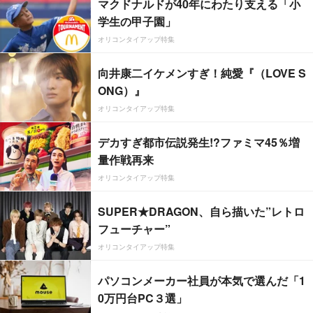
マクドナルドが40年にわたり支える「小
学生の甲子園」
オリコンタイアップ特集
向井康二イケメンすぎ！純愛『（LOVE S
ONG）』
オリコンタイアップ特集
デカすぎ都市伝説発生!?ファミマ45％増
量作戦再来
オリコンタイアップ特集
SUPER★DRAGON、自ら描いた”レトロ
フューチャー”
オリコンタイアップ特集
パソコンメーカー社員が本気で選んだ「1
0万円台PC３選」