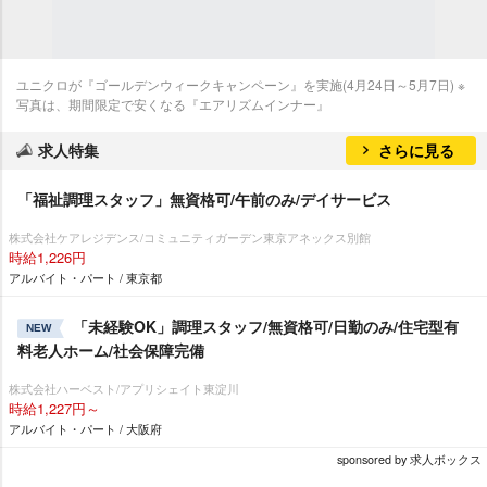
ユニクロが『ゴールデンウィークキャンペーン』を実施(4月24日～5月7日) ※
写真は、期間限定で安くなる『エアリズムインナー』
求人特集
さらに見る
「福祉調理スタッフ」無資格可/午前のみ/デイサービス
株式会社ケアレジデンス/コミュニティガーデン東京アネックス別館
時給1,226円
アルバイト・パート / 東京都
「未経験OK」調理スタッフ/無資格可/日勤のみ/住宅型有
NEW
料老人ホーム/社会保障完備
株式会社ハーベスト/アプリシェイト東淀川
時給1,227円～
アルバイト・パート / 大阪府
sponsored by 求人ボックス