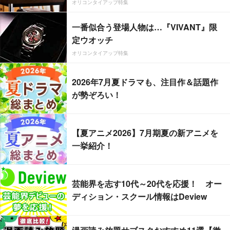
オリコンタイアップ特集
一番似合う登場人物は…『VIVANT』限
定ウオッチ
オリコンタイアップ特集
2026年7月夏ドラマも、注目作＆話題作
が勢ぞろい！
【夏アニメ2026】7月期夏の新アニメを
一挙紹介！
芸能界を志す10代～20代を応援！ オー
ディション・スクール情報はDeview