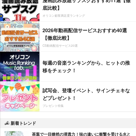
漫画読み放題サブスクおすすめ11選【徹
底比較】
オリコン顧客満足度ランキング
2026年動画配信サービスおすすめ40選
【徹底比較】
CS動画配信サービス20選
毎週の音楽ランキングから、ヒットの推
移をチェック！
試写会、登壇イベント、サインチェキな
どプレゼント！
プレゼント特集
新着トレンド
茶葉で一目瞭然の浸透力！味の違いに衝撃を受ける水と