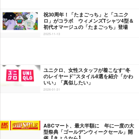
祝30周年！「たまごっち」と「ユニク
ロ」がコラボ ウィメンズTシャツ4型＆
初代オマージュの「たまごっち」登場
2025-11-13
ユニクロ、女性スタッフが着こなす“冬
のレイヤード”スタイル8選を紹介「かわ
いい」「真似したい」
2026-01-31
ABCマート、最大半額に 年に一度の大
型祭典「ゴールデンウィークセール」開
催【きょうから】