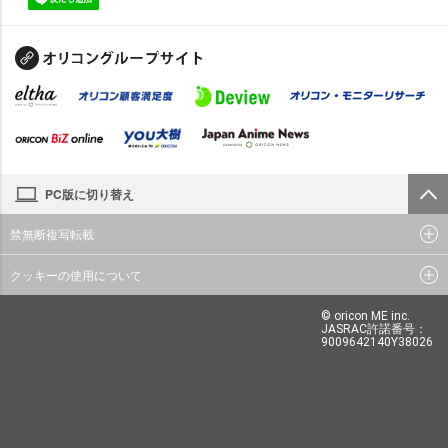
PC版に切り替え
禁無断複写転載
クッキーの使用について
© oricon ME inc.
JASRAC許諾番号：
9009642140Y38026