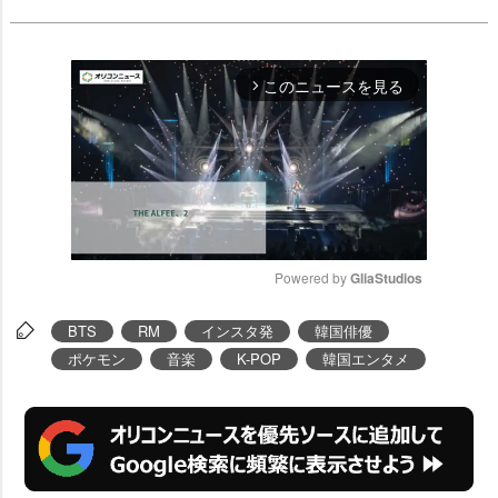
このニュースを見る
arrow_forward_ios
Powered by 
GliaStudios
M
BTS
RM
インスタ発
韓国俳優
u
ポケモン
音楽
K-POP
韓国エンタメ
t
e