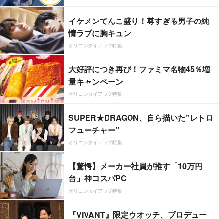
イケメンてんこ盛り！尊すぎる男子の純
情ラブに胸キュン
オリコンタイアップ特集
大好評につき再び！ファミマ名物45％増
量キャンペーン
オリコンタイアップ特集
SUPER★DRAGON、自ら描いた”レトロ
フューチャー”
オリコンタイアップ特集
【驚愕】メーカー社員が推す「10万円
台」神コスパPC
オリコンタイアップ特集
『VIVANT』限定ウオッチ、プロデュー