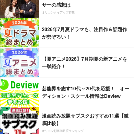
サーの感想は
オリコンタイアップ特集
2026年7月夏ドラマも、注目作＆話題作
が勢ぞろい！
【夏アニメ2026】7月期夏の新アニメを
一挙紹介！
芸能界を志す10代～20代を応援！ オー
ディション・スクール情報はDeview
漫画読み放題サブスクおすすめ11選【徹
底比較】
オリコン顧客満足度ランキング