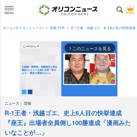
ホーム (オリコンニュース)
芸能 TOP
R-1王者・浅越ゴエ、史上6人目の快挙達成
このニュースを見る
arrow_forward_ios
ニュース
芸能
R-1王者・浅越ゴエ、史上6人目の快挙達成
M
u
『座王』出場者全員倒し100勝達成「漫画みた
t
いなことが…」
e