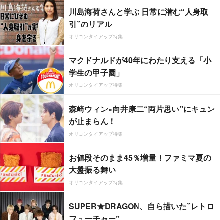
川島海荷さんと学ぶ 日常に潜む“人身取
引”のリアル
オリコンタイアップ特集
マクドナルドが40年にわたり支える「小
学生の甲子園」
オリコンタイアップ特集
森崎ウィン×向井康二“両片思い”にキュン
が止まらん！
オリコンタイアップ特集
お値段そのまま45％増量！ファミマ夏の
大盤振る舞い
オリコンタイアップ特集
SUPER★DRAGON、自ら描いた”レトロ
フューチャー”