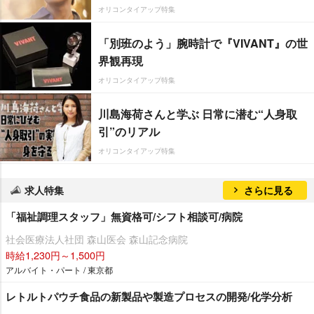
オリコンタイアップ特集
「別班のよう」腕時計で『VIVANT』の世
界観再現
オリコンタイアップ特集
川島海荷さんと学ぶ 日常に潜む“人身取
引”のリアル
オリコンタイアップ特集
求人特集
さらに見る
「福祉調理スタッフ」無資格可/シフト相談可/病院
社会医療法人社団 森山医会 森山記念病院
時給1,230円～1,500円
アルバイト・パート / 東京都
レトルトパウチ食品の新製品や製造プロセスの開発/化学分析