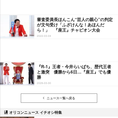
審査委員長ほんこん“芸人の親心”の判定
が文句受け「ふざけんな！あほんだ
ら！」 『座王』チャピオン大会
2022-03-04
『R-1』王者・今井らいぱち、歴代王者
と激突 優勝から6日…『座王』でも優
勝
2026-03-30
ニュース一覧へ戻る
オリコンニュース イチオシ特集