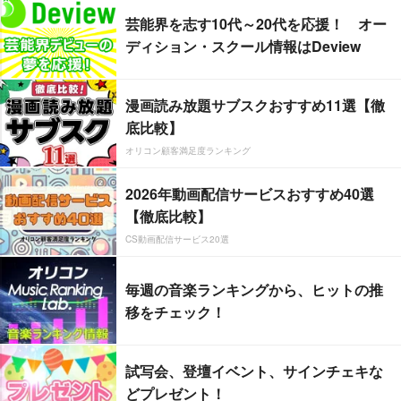
芸能界を志す10代～20代を応援！ オー
ディション・スクール情報はDeview
漫画読み放題サブスクおすすめ11選【徹
底比較】
オリコン顧客満足度ランキング
2026年動画配信サービスおすすめ40選
【徹底比較】
CS動画配信サービス20選
毎週の音楽ランキングから、ヒットの推
移をチェック！
試写会、登壇イベント、サインチェキな
どプレゼント！