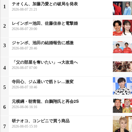
テオくん、加藤乃愛との破局を発表
1
2026-08-07 21:21
レインボー池田、佐藤佳奈と電撃婚
2
2026-08-07 20:00
ジャンボ、池田の結婚報告に感激
3
2026-08-07 20:46
「父の部屋を奪いたい」→大改造へ
4
2026-08-07 07:00
寺田心、ジム通いで筋トレ…激変
5
2026-08-07 10:46
元横綱・朝青龍、白鵬翔氏と再会2S
6
2026-08-06 16:16
研ナオコ、コンビニで買う商品
7
2026-08-05 15:10