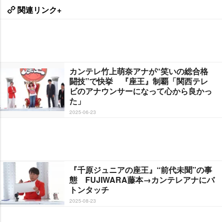
関連リンク+
カンテレ竹上萌奈アナが“笑いの総合格
闘技”で快挙 『座王』制覇「関西テレ
ビのアナウンサーになって心から良かっ
た」
2025-06-23
『千原ジュニアの座王』“前代未聞”の事
態 FUJIWARA藤本→カンテレアナにバ
トンタッチ
2025-08-23