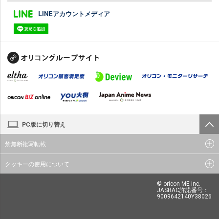
LINEアカウントメディア
PC版に切り替え
禁無断複写転載
クッキーの使用について
© oricon ME inc.
JASRAC許諾番号：
9009642140Y38026