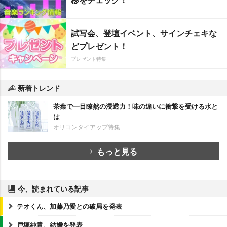
試写会、登壇イベント、サインチェキな
どプレゼント！
プレゼント特集
新着トレンド
茶葉で一目瞭然の浸透力！味の違いに衝撃を受ける水と
は
オリコンタイアップ特集
もっと見る
今、読まれている記事
テオくん、加藤乃愛との破局を発表
戸塚純貴、結婚を発表