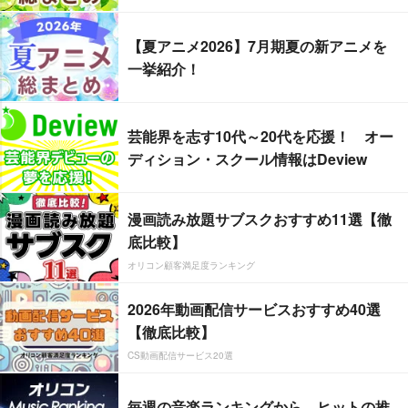
【夏アニメ2026】7月期夏の新アニメを
一挙紹介！
芸能界を志す10代～20代を応援！ オー
ディション・スクール情報はDeview
漫画読み放題サブスクおすすめ11選【徹
底比較】
オリコン顧客満足度ランキング
2026年動画配信サービスおすすめ40選
【徹底比較】
CS動画配信サービス20選
毎週の音楽ランキングから、ヒットの推