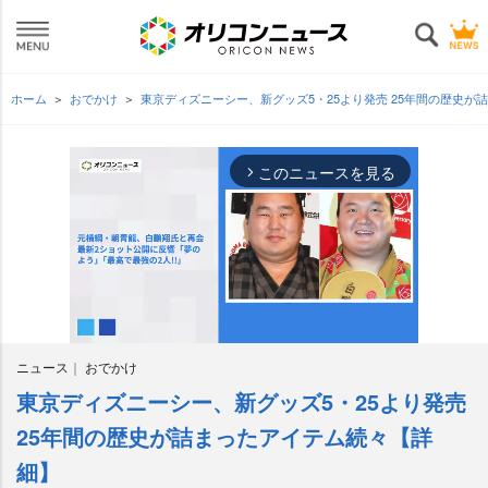
ホーム
おでかけ
東京ディズニーシー、新グッズ5・25より発売 25年間の歴史
このニュースを見る
arrow_forward_ios
ニュース
おでかけ
東京ディズニーシー、新グッズ5・25より発売
M
u
25年間の歴史が詰まったアイテム続々【詳
t
細】
e