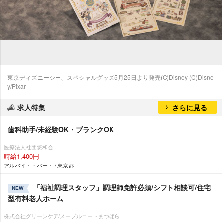
東京ディズニーシー、スペシャルグッズ5月25日より発売(C)Disney (C)Disne
y/Pixar
求人特集
さらに見る
歯科助手/未経験OK・ブランクOK
医療法人社団悠和会
時給1,400円
アルバイト・パート / 東京都
「福祉調理スタッフ」調理師免許必須/シフト相談可/住宅
NEW
型有料老人ホーム
株式会社グリーンケア/メープルコートまつばら