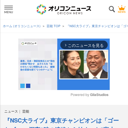
ホーム (オリコンニュース)
芸能 TOP
『NSC大ライブ』東京チャンピオンは「ゴ
このニュースを見る
arrow_forward_ios
Powered by 
GliaStudios
M
ニュース
芸能
u
t
『NSC大ライブ』東京チャンピオンは「ゴー
e