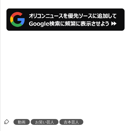
動画
お笑い芸人
吉本芸人