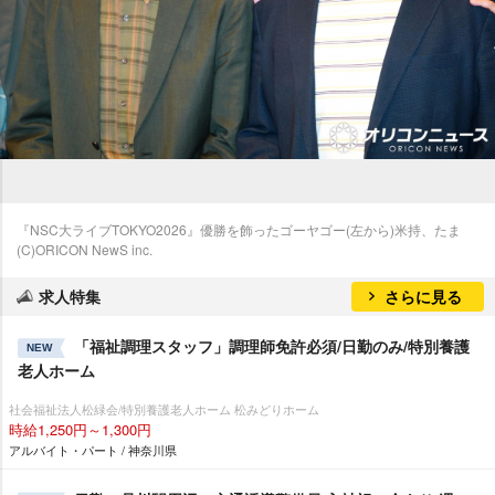
『NSC大ライブTOKYO2026』優勝を飾ったゴーヤゴー(左から)米持、たま
(C)ORICON NewS inc.
求人特集
さらに見る
「福祉調理スタッフ」調理師免許必須/日勤のみ/特別養護
NEW
老人ホーム
社会福祉法人松緑会/特別養護老人ホーム 松みどりホーム
時給1,250円～1,300円
アルバイト・パート / 神奈川県