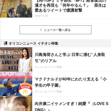
【岡-1GP】ミキ昴生『M-1』敗者復活の
漫才を再現も「何年やるん？」 亜生は
愛あるツイートで援護射撃
2022-12-23
ニュース一覧へ戻る
オリコンニュース イチオシ特集
川島海荷さんと学ぶ 日常に潜む“人身取
引”のリアル
オリコンタイアップ特集
マクドナルドが40年にわたり支える「小
学生の甲子園」
オリコンタイアップ特集
向井康二イケメンすぎ！純愛『（LOVE S
ONG）』