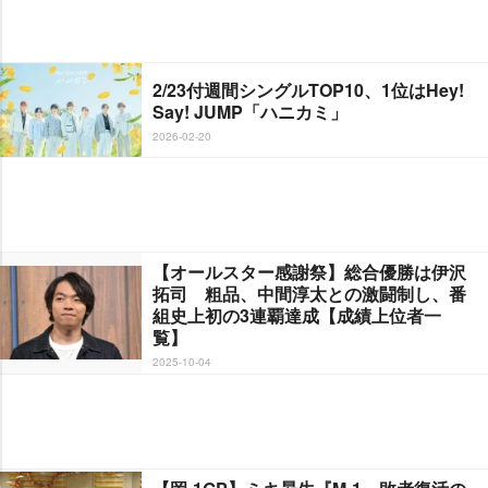
2/23付週間シングルTOP10、1位はHey!
Say! JUMP「ハニカミ」
2026-02-20
【オールスター感謝祭】総合優勝は伊沢
拓司 粗品、中間淳太との激闘制し、番
組史上初の3連覇達成【成績上位者一
覧】
2025-10-04