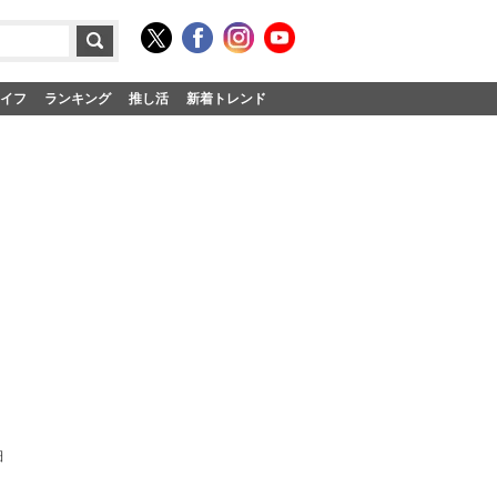
イフ
ランキング
推し活
新着トレンド
細