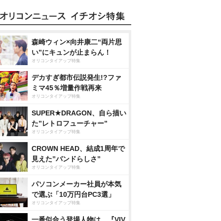
森崎ウィン×向井康二“両片思
い”にキュンが止まらん！
オリコンタイアップ特集
デカすぎ都市伝説発生!?ファ
ミマ45％増量作戦再来
オリコンタイアップ特集
SUPER★DRAGON、自ら描い
た”レトロフューチャー”
オリコンタイアップ特集
CROWN HEAD、結成1周年で
見えた”バンドらしさ”
オリコンタイアップ特集
パソコンメーカー社員が本気
で選ぶ「10万円台PC3選」
オリコンタイアップ特集
一番似合う登場人物は…『VIV