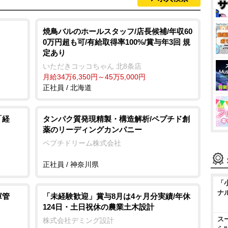
焼鳥バルのホールスタッフ/店長候補/年収60
0万円超も可/有給取得率100%/賞与年3回 規
定あり
いただきコッコちゃん 北8条店
月給34万6,350円～45万5,000円
正社員 / 北海道
「経
タンパク質発現精製・構造解析/ペプチド創
薬のリーディングカンパニー
ペプチドリーム株式会社
正社員 / 神奈川県
「
ナ
庫管
「未経験歓迎」賞与8月は4ヶ月分実績/年休
124日・土日祝休の農業土木設計
ス
株式会社デミング設計