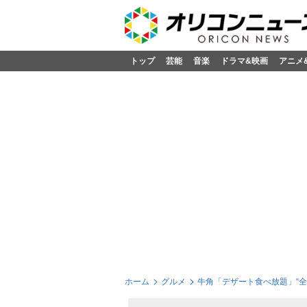
トップ
芸能
音楽
ドラマ&映画
アニメ
ホーム
グルメ
牛角「デザート食べ放題」“全