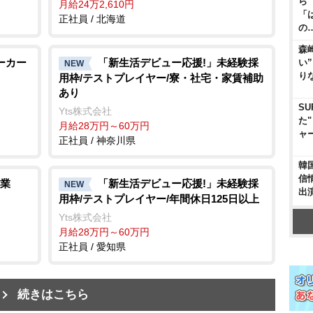
ら
月給24万2,610円
「
正社員 / 北海道
の
森
ーカー
「新生活デビュー応援!」未経験採
い
NEW
り
用枠/テストプレイヤー/寮・社宅・家賃補助
あり
SU
Yts株式会社
た
月給28万円～60万円
ャ
正社員 / 神奈川県
韓
信
業
「新生活デビュー応援!」未経験採
NEW
出
用枠/テストプレイヤー/年間休日125日以上
Yts株式会社
月給28万円～60万円
正社員 / 愛知県
続きはこちら