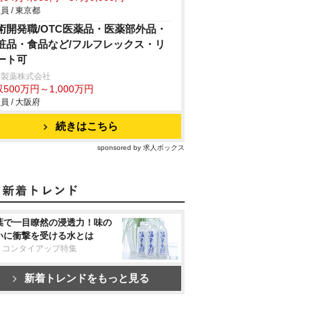
員 / 東京都
術開発職/OTC医薬品・医薬部外品・
粧品・食品など/フルフレックス・リ
ート可
林製薬株式会社
500万円～1,000万円
員 / 大阪府
続きはこちら
sponsored by 求人ボックス
葉で一目瞭然の浸透力！味の
いに衝撃を受ける水とは
リコンタイアップ特集
新着トレンドをもっと見る