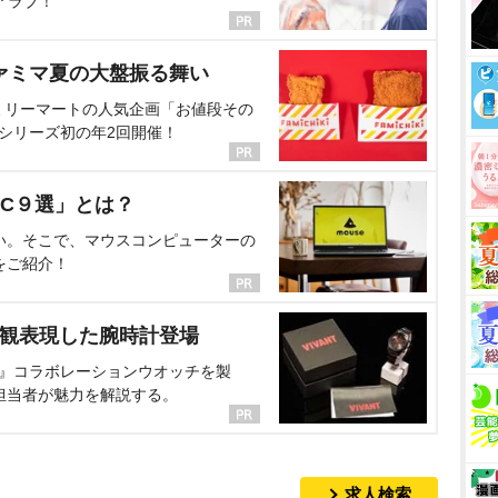
アラブ！
ァミマ夏の大盤振る舞い
ミリーマートの人気企画「お値段その
、シリーズ初の年2回開催！
C９選」とは？
い。そこで、マウスコンピューターの
をご紹介！
界観表現した腕時計登場
NT』コラボレーションウオッチを製
担当者が魅力を解説する。
求人検索