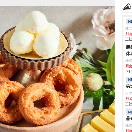
N
株式
月給
正社
農
休
株
月給
正社
N
労
シ
月
正社
N
品
株
月給