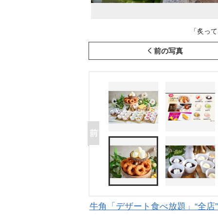
「炙って
前の写真
牛角「デザート食べ放題」“全店