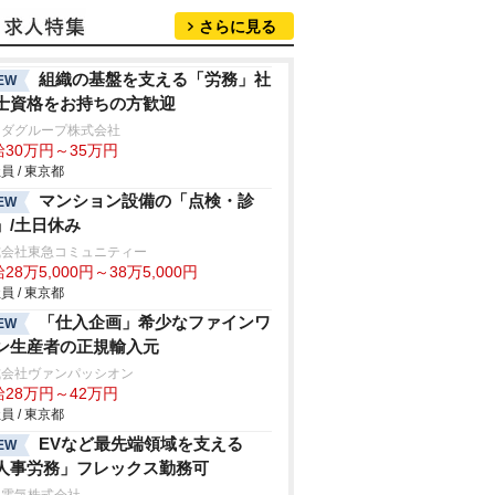
さらに見る
組織の基盤を支える「労務」社
EW
士資格をお持ちの方歓迎
マダグループ株式会社
給30万円～35万円
員 / 東京都
マンション設備の「点検・診
EW
」/土日休み
式会社東急コミュニティー
28万5,000円～38万5,000円
員 / 東京都
「仕入企画」希少なファインワ
EW
ン生産者の正規輸入元
式会社ヴァンパッシオン
給28万円～42万円
員 / 東京都
EVなど最先端領域を支える
EW
人事労務」フレックス勤務可