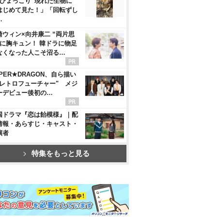
“ひょっこり”現れた生物に
はじめて見た！」「回転ずし
…
崎ウィン×向井康二 “両片思
”に胸キュン！ 韓ドラに物足
なくなった人こそ沼る…
PER★DRAGON、自ら描い
"レトロフューチャー" メジ
ーデビュー後初の…
国ドラマ『恋は飴模様』｜配
情報・あらすじ・キャスト・
演者
特集をもっと見る