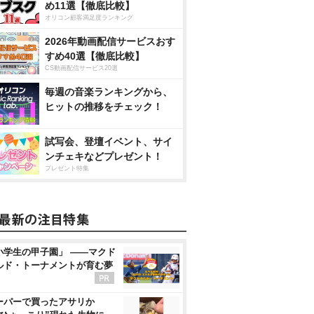
め11選【徹底比較】
オリコン顧客満足度ランキング
2026年動画配信サービスおす
すめ40選【徹底比較】
CS動画配信サービス20選
毎週の音楽ランキングから、
ヒットの推移をチェック！
試写会、登壇イベント、サイ
ンチェキなどプレゼント！
プレゼント特集
小学生の甲子園」 ――マクド
ルド・トーナメントが育む夢
ーパーで買ったアサリか