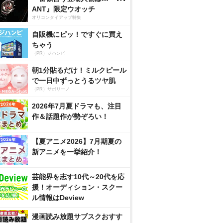
ANT』限定ウオッチ
オリコンタイアップ特集
自販機にピッ！ですぐに買え
ちゃう
（PR）ジハンピ
朝1分貼るだけ！ミルクピール
で一日中ずっとうるツヤ肌
（PR）サボリーノ
2026年7月夏ドラマも、注目
作＆話題作が勢ぞろい！
【夏アニメ2026】7月期夏の
新アニメを一挙紹介！
芸能界を志す10代～20代を応
援！オーディション・スクー
ル情報はDeview
漫画読み放題サブスクおすす