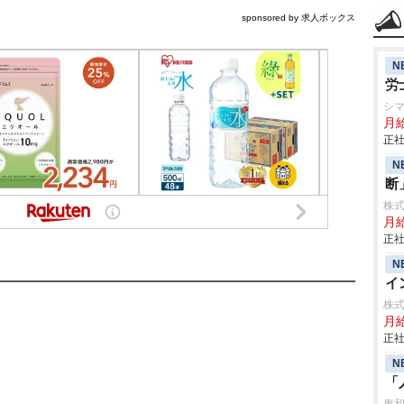
sponsored by 求人ボックス
N
労
シ
月
正社
N
断
株
月給
正社
N
イ
株
月
正社
N
「