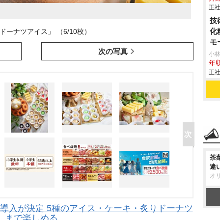
正社
技
化
ドーナツアイス」 （6/10枚）
モ
次の写真
小
年収
正社
茶
違
オ
”導入が決定 5種のアイス・ケーキ・炙りドーナツ
まで楽しめる