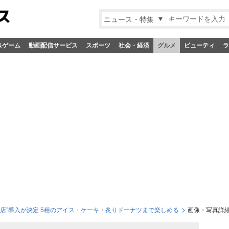
ニュース・特集
&ゲーム
動画配信サービス
スポーツ
社会・経済
グルメ
ビューティ
ラ
店”導入が決定 5種のアイス・ケーキ・炙りドーナツまで楽しめる
画像・写真詳