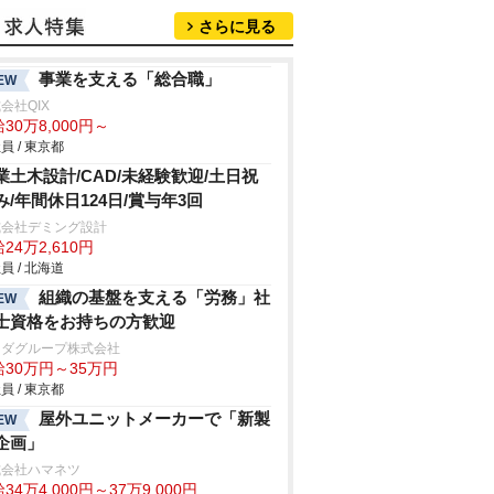
さらに見る
事業を支える「総合職」
EW
会社QIX
30万8,000円～
員 / 東京都
業土木設計/CAD/未経験歓迎/土日祝
み/年間休日124日/賞与年3回
式会社デミング設計
24万2,610円
員 / 北海道
組織の基盤を支える「労務」社
EW
士資格をお持ちの方歓迎
マダグループ株式会社
給30万円～35万円
員 / 東京都
屋外ユニットメーカーで「新製
EW
企画」
式会社ハマネツ
34万4,000円～37万9,000円