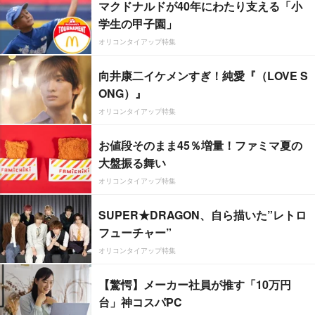
マクドナルドが40年にわたり支える「小
学生の甲子園」
オリコンタイアップ特集
向井康二イケメンすぎ！純愛『（LOVE S
ONG）』
オリコンタイアップ特集
お値段そのまま45％増量！ファミマ夏の
大盤振る舞い
オリコンタイアップ特集
SUPER★DRAGON、自ら描いた”レトロ
フューチャー”
オリコンタイアップ特集
【驚愕】メーカー社員が推す「10万円
台」神コスパPC