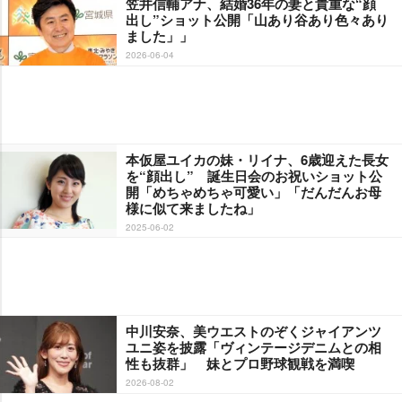
笠井信輔アナ、結婚36年の妻と貴重な“顔
出し”ショット公開「山あり谷あり色々あり
ました」」
2026-06-04
本仮屋ユイカの妹・リイナ、6歳迎えた長女
を“顔出し” 誕生日会のお祝いショット公
開「めちゃめちゃ可愛い」「だんだんお母
様に似て来ましたね」
2025-06-02
中川安奈、美ウエストのぞくジャイアンツ
ユニ姿を披露「ヴィンテージデニムとの相
性も抜群」 妹とプロ野球観戦を満喫
2026-08-02