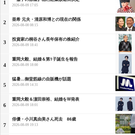
1
2026-08-09 17:05
亜希 元夫・清原和博との現在の関係
2
2026-08-08 08:15
投資家の桐谷さん長年保有の株紹介
3
2026-08-09 18:41
重岡大毅、結婚＆第1子誕生を報告
4
2026-08-09 18:00
猛暑…御堂筋線の自販機が話題
5
2026-08-09 14:31
重岡大毅＆濵田崇裕、結婚をW発表
6
2026-08-09 18:01
俳優・小川真由美さん死去 86歳
7
2026-08-09 19:13