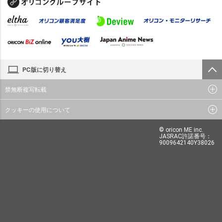
PC版に切り替え
禁無断複写転載
クッキーの使用について
© oricon ME inc.
JASRAC許諾番号：
9009642140Y38026