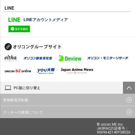
LINE
LINEアカウントメディア
PC版に切り替え
禁無断複写転載
クッキーの使用について
© oricon ME inc.
JASRAC許諾番号：
9009642140Y38026