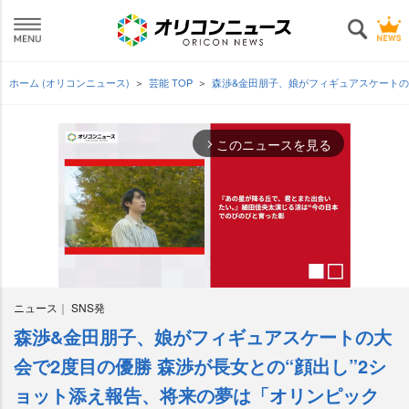
ホーム (オリコンニュース)
芸能 TOP
森渉&金田朋子、娘がフィギュアスケートの
このニュースを見る
arrow_forward_ios
ニュース
SNS発
森渉&金田朋子、娘がフィギュアスケートの大
M
u
会で2度目の優勝 森渉が長女との“顔出し”2シ
t
ョット添え報告、将来の夢は「オリンピック
e