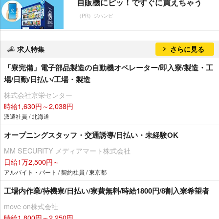
自販機にピッ！ですぐに買えちゃう
（PR）ジハンピ
求人特集
さらに見る
「寮完備」電子部品製造の自動機オペレーター/即入寮/製造・工
場/日勤/日払い/工場・製造
株式会社京栄センター
時給1,630円～2,038円
派遣社員 / 北海道
オープニングスタッフ・交通誘導/日払い・未経験OK
MM SECURITY メディアマート株式会社
日給1万2,500円～
アルバイト・パート / 契約社員 / 東京都
工場内作業/待機寮/日払い/寮費無料/時給1800円/8割入寮希望者
move on株式会社
時給1,800円～2,250円