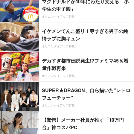
マクドナルドが40年にわたり支える「小
学生の甲子園」
オリコンタイアップ特集
イケメンてんこ盛り！尊すぎる男子の純
情ラブに胸キュン
オリコンタイアップ特集
デカすぎ都市伝説発生!?ファミマ45％増
量作戦再来
オリコンタイアップ特集
SUPER★DRAGON、自ら描いた”レトロ
フューチャー”
オリコンタイアップ特集
【驚愕】メーカー社員が推す「10万円
台」神コスパPC