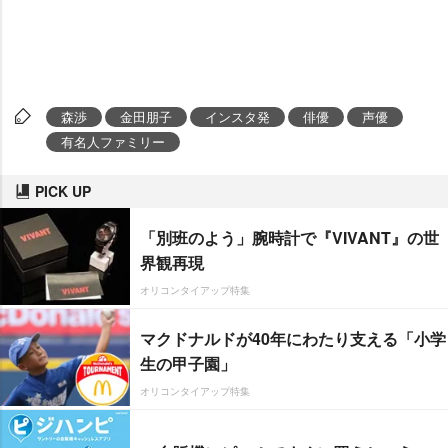
森渉
金田朋子
インスタ発
俳優
声優
有名人ファミリー
PICK UP
「別班のよう」腕時計で『VIVANT』の世
界観再現
オリコンタイアップ特集
マクドナルドが40年にわたり支える「小学
生の甲子園」
オリコンタイアップ特集