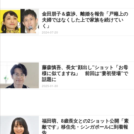
金田朋子＆森渉、離婚を報告「戸籍上の
夫婦ではなくした上で家族を続けてい
く」
2024-07-20
藤森慎吾、長女“顔出し”ショット「お母
様に似てますね」 前回は“妻初登場”で
話題に
2025-01-30
福田萌、8歳長女との2ショット公開「素
敵です」移住先・シンガポールに到着報
告