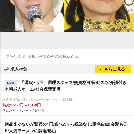
(左から)森渉、金田朋子(C)ORICON NewS inc.
求人特集
さらに見る
「週3から可」調理スタッフ/無資格可/日勤のみ/介護付き
NEW
有料老人ホーム/社会保障完備
株式会社RandTカンパニー/ベティさんの家太田川
時給1,250円～1,350円
アルバイト・パート / 愛知県
絶品まかないが驚異の1円/週1&3h～/残業なし/髪色自由!金髪もO
K/人気ラーメンの調理/豚山