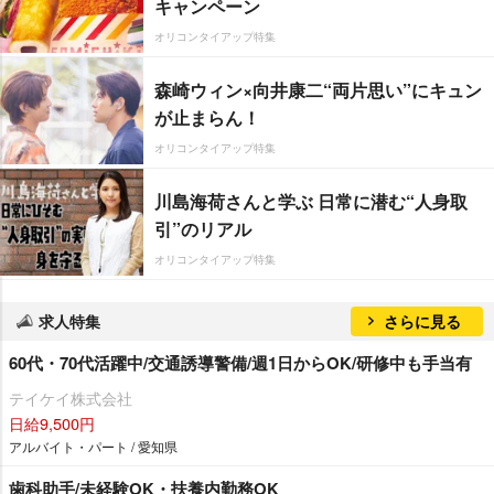
キャンペーン
オリコンタイアップ特集
森崎ウィン×向井康二“両片思い”にキュン
が止まらん！
オリコンタイアップ特集
川島海荷さんと学ぶ 日常に潜む“人身取
引”のリアル
オリコンタイアップ特集
求人特集
さらに見る
60代・70代活躍中/交通誘導警備/週1日からOK/研修中も手当有
テイケイ株式会社
日給9,500円
アルバイト・パート / 愛知県
歯科助手/未経験OK・扶養内勤務OK