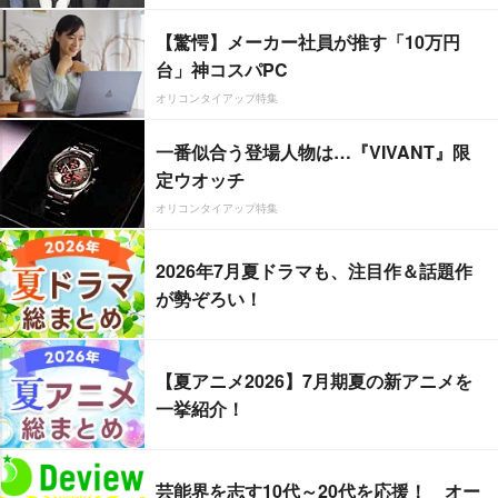
【驚愕】メーカー社員が推す「10万円
台」神コスパPC
オリコンタイアップ特集
一番似合う登場人物は…『VIVANT』限
定ウオッチ
オリコンタイアップ特集
2026年7月夏ドラマも、注目作＆話題作
が勢ぞろい！
【夏アニメ2026】7月期夏の新アニメを
一挙紹介！
芸能界を志す10代～20代を応援！ オー