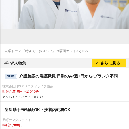
火曜ドラマ『時すでにおスシ!?』の場面カット(C)TBS
求人特集
さらに見る
介護施設の看護職員/日勤のみ/週1日から/ブランク不問
NEW
株式会社日本アメニティライフ協会
時給1,810円～2,010円
アルバイト・パート / 東京都
歯科助手/未経験OK・扶養内勤務OK
田町デンタルオフィス
時給1,300円