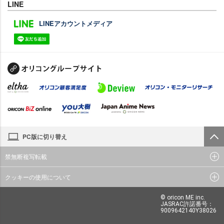
LINE
LINEアカウントメディア
PC版に切り替え
禁無断複写転載
クッキーの使用について
© oricon ME inc.
JASRAC許諾番号：
9009642140Y38026