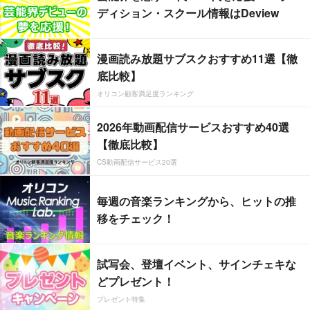
ディション・スクール情報はDeview
漫画読み放題サブスクおすすめ11選【徹
底比較】
オリコン顧客満足度ランキング
2026年動画配信サービスおすすめ40選
【徹底比較】
CS動画配信サービス20選
毎週の音楽ランキングから、ヒットの推
移をチェック！
試写会、登壇イベント、サインチェキな
どプレゼント！
プレゼント特集