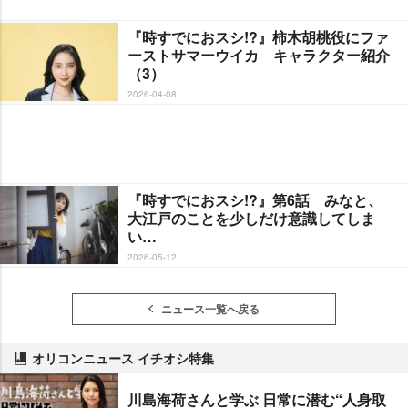
『時すでにおスシ!?』柿木胡桃役にファ
ーストサマーウイカ キャラクター紹介
（3）
2026-04-08
『時すでにおスシ!?』第6話 みなと、
大江戸のことを少しだけ意識してしま
い…
2026-05-12
ニュース一覧へ戻る
オリコンニュース イチオシ特集
川島海荷さんと学ぶ 日常に潜む“人身取