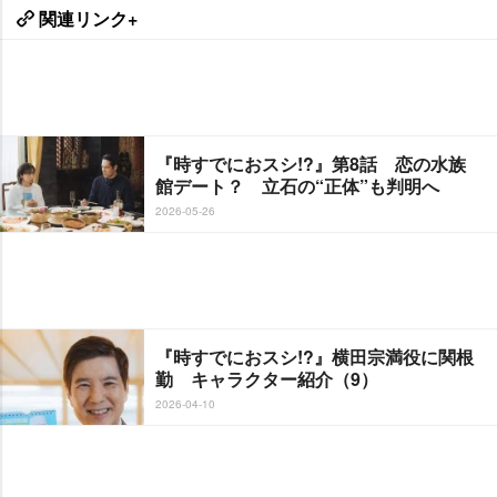
関連リンク+
『時すでにおスシ!?』第8話 恋の水族
館デート？ 立石の“正体”も判明へ
2026-05-26
『時すでにおスシ!?』横田宗満役に関根
勤 キャラクター紹介（9）
2026-04-10