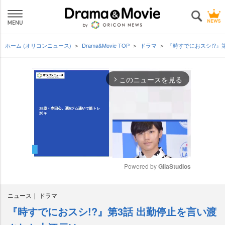
ホーム (オリコンニュース)
Drama&Movie TOP
ドラマ
『時すでにおスシ!?』
このニュースを見る
arrow_forward_ios
Powered by 
GliaStudios
M
ニュース
ドラマ
u
t
『時すでにおスシ!?』第3話 出勤停止を言い渡
e