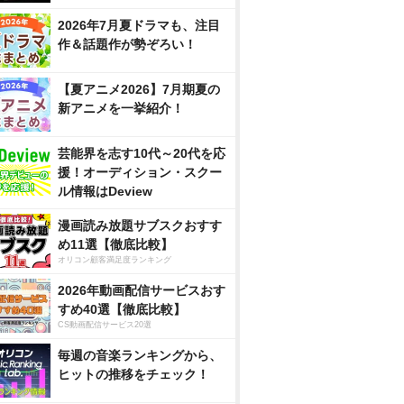
2026年7月夏ドラマも、注目
作＆話題作が勢ぞろい！
【夏アニメ2026】7月期夏の
新アニメを一挙紹介！
芸能界を志す10代～20代を応
援！オーディション・スクー
ル情報はDeview
漫画読み放題サブスクおすす
め11選【徹底比較】
オリコン顧客満足度ランキング
2026年動画配信サービスおす
すめ40選【徹底比較】
CS動画配信サービス20選
毎週の音楽ランキングから、
ヒットの推移をチェック！