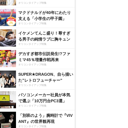
オリコンタイアップ特集
マクドナルドが40年にわたり
支える「小学生の甲子園」
オリコンタイアップ特集
イケメンてんこ盛り！尊すぎ
る男子の純情ラブに胸キュン
オリコンタイアップ特集
デカすぎ都市伝説発生!?ファ
ミマ45％増量作戦再来
オリコンタイアップ特集
SUPER★DRAGON、自ら描い
た”レトロフューチャー”
オリコンタイアップ特集
パソコンメーカー社員が本気
で選ぶ「10万円台PC3選」
オリコンタイアップ特集
「別班のよう」腕時計で『VIV
ANT』の世界観再現
オリコンタイアップ特集