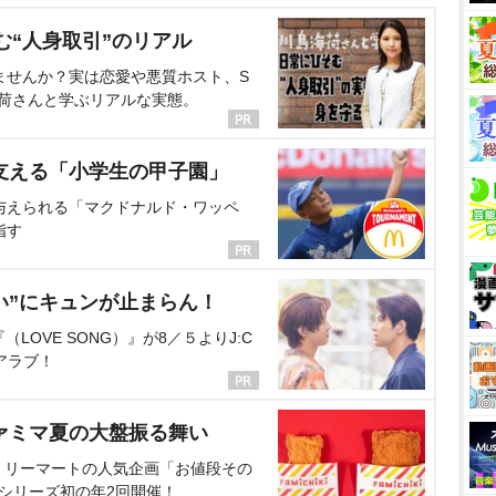
む“人身取引”のリアル
ませんか？実は恋愛や悪質ホスト、S
海荷さんと学ぶリアルな実態。
支える「小学生の甲子園」
与えられる「マクドナルド・ワッペ
指す
い”にキュンが止まらん！
OVE SONG）』が8／５よりJ:C
アラブ！
ァミマ夏の大盤振る舞い
ミリーマートの人気企画「お値段その
、シリーズ初の年2回開催！