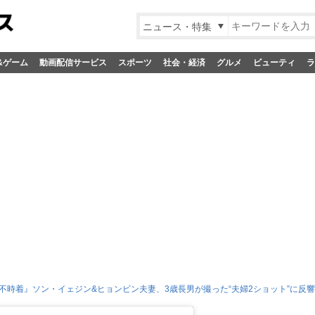
ニュース・特集
&ゲーム
動画配信サービス
スポーツ
社会・経済
グルメ
ビューティ
ラ
不時着』ソン・イェジン&ヒョンビン夫妻、3歳長男が撮った“夫婦2ショット”に反