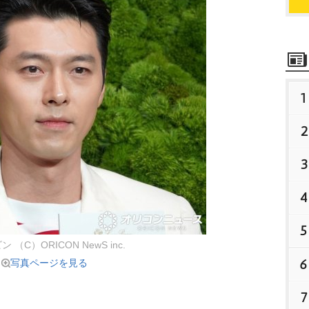
1
2
3
4
5
 （C）ORICON NewS inc.
6
写真ページを見る
7