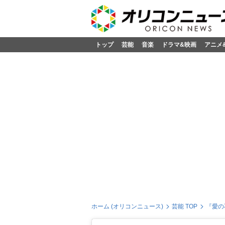
トップ
芸能
音楽
ドラマ&映画
アニメ
ホーム (オリコンニュース)
芸能 TOP
『愛の