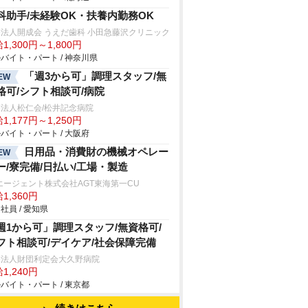
科助手/未経験OK・扶養内勤務OK
法人開成会 うえだ歯科 小田急藤沢クリニック
1,300円～1,800円
バイト・パート / 神奈川県
「週3から可」調理スタッフ/無
EW
格可/シフト相談可/病院
法人松仁会/松井記念病院
1,177円～1,250円
バイト・パート / 大阪府
日用品・消費財の機械オペレー
EW
ー/寮完備/日払い/工場・製造
エージェント株式会社AGT東海第一CU
1,360円
社員 / 愛知県
週1から可」調理スタッフ/無資格可/
フト相談可/デイケア/社会保障完備
療法人財団利定会大久野病院
1,240円
バイト・パート / 東京都