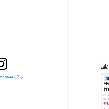
tagramで見る
N
許
け
株
齢者
時給
アル