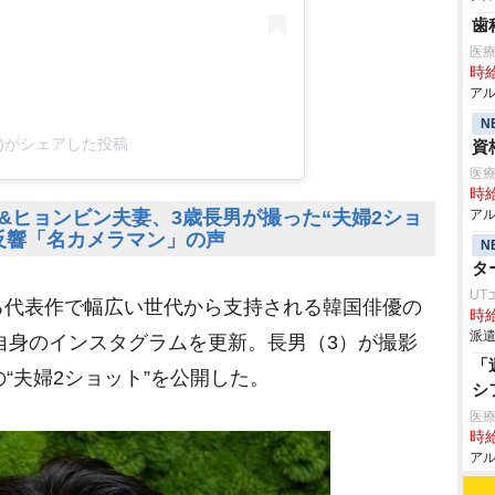
歯
医療
時給
アル
N
hand)がシェアした投稿
資
医療
時給
&ヒョンビン夫妻、3歳長男が撮った“夫婦2ショ
アル
反響「名カメラマン」の声
N
タ
UT
代表作で幅広い世代から支持される韓国俳優の
時給
派遣
、自身のインスタグラムを更新。長男（3）が撮影
「
の“夫婦2ショット”を公開した。
シ
医
時給
アル