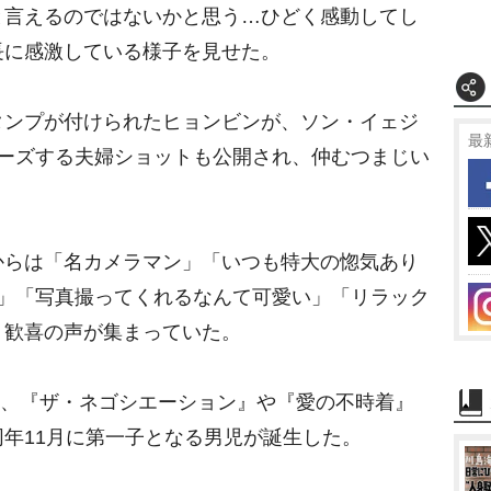
t
と言えるのではないかと思う…ひどく感動してし
e
長に感激している様子を見せた。
ンプが付けられたヒョンビンが、ソン・イェジ
最
ポーズする夫婦ショットも公開され、仲むつまじい
らは「名カメラマン」「いつも特大の惚気あり
い」「写真撮ってくれるなんて可愛い」「リラック
、歓喜の声が集まっていた。
月、『ザ・ネゴシエーション』や『愛の不時着』
年11月に第一子となる男児が誕生した。