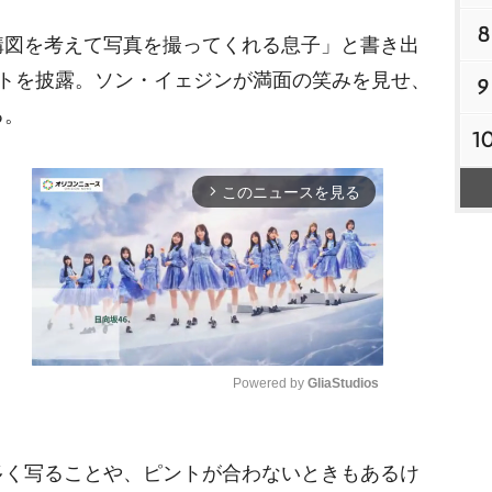
8
図を考えて写真を撮ってくれる息子」と書き出
ットを披露。ソン・イェジンが満面の笑みを見せ、
9
る。
1
このニュースを見る
arrow_forward_ios
Powered by 
GliaStudios
M
く写ることや、ピントが合わないときもあるけ
u