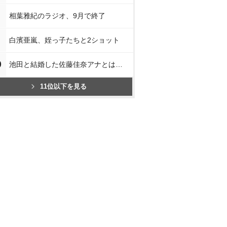
相葉雅紀のラジオ、9月で終了
白濱亜嵐、姪っ子たちと2ショット
0
池田と結婚した佐藤佳奈アナとは…
11位以下を見る