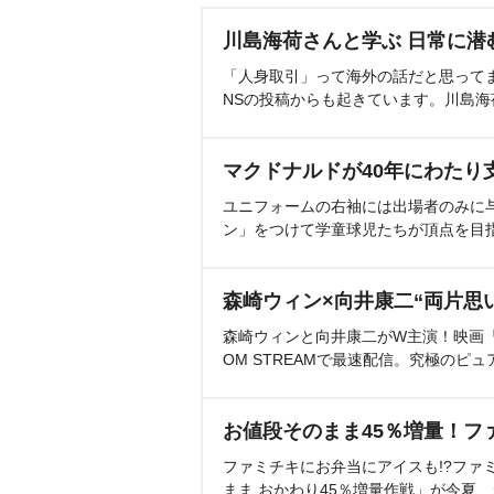
川島海荷さんと学ぶ 日常に潜
「人身取引」って海外の話だと思って
NSの投稿からも起きています。川島
マクドナルドが40年にわたり
ユニフォームの右袖には出場者のみに
ン」をつけて学童球児たちが頂点を目
森崎ウィン×向井康二“両片思
森崎ウィンと向井康二がW主演！映画『（L
OM STREAMで最速配信。究極のピュ
お値段そのまま45％増量！フ
ファミチキにお弁当にアイスも!?ファ
まま おかわり45％増量作戦」が今夏