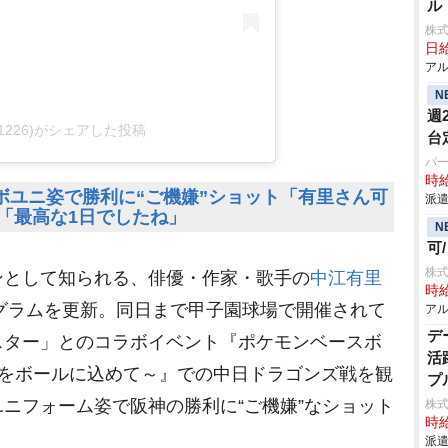
ル
株
日給
アル
N
週
w1226)がシェアした投稿
台
パ
時給
ボユニ姿で勝利に“ご機嫌”ショット「有里さん可
派遣
「最高な1日でしたね」
N
可
株式
として知られる、俳優・作家・歌手の
中江有里
時給
タグラムを更新。同日まで甲子園球場で開催されて
アル
デ
スター」とのコラボイベント『ポケモンベースボ
活
想いをボールに込めて～』での中日ドラゴンズ戦を観
プ
ニフォーム姿で阪神の勝利に“ご機嫌”なショット
株
時給
派遣