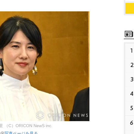
1
2
3
4
5
6
（C）ORICON NewS inc.
写真ページを見る