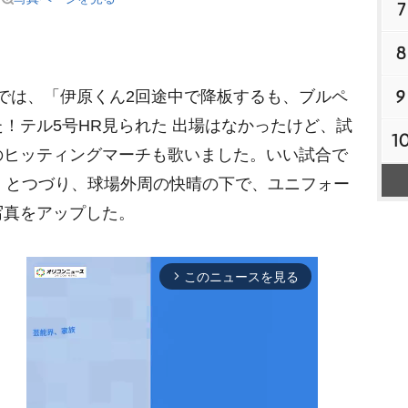
7
8
9
では、「伊原くん2回途中で降板するも、ブルペ
！テル5号HR見られた 出場はなかったけど、試
1
のヒッティングマーチも歌いました。いい試合で
ス」とつづり、球場外周の快晴の下で、ユニフォー
写真をアップした。
このニュースを見る
arrow_forward_ios