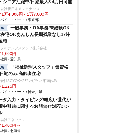
・シニア活躍中/日給最大3.4万円可能
式会社新日本メンテナンス
1万4,000円～1万7,000円
バイト・パート / 東京都
一般事務・OA事務/未経験OK
EW
2在宅OKあんしん長期残業なし17時
定時
ーソルテンプスタッフ株式会社
1,600円
社員 / 愛知県
「福祉調理スタッフ」無資格
EW
/日勤のみ/高齢者住宅
会社SOYOKAZE/マゼラン 湘南佐島
1,225円
バイト・パート / 神奈川県
ータ入力・タイピング/幅広い世代が
躍中引越に関するお問合せ対応シン
ル
式会社アネックス
1,400円～
社員 / 北海道