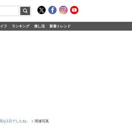
イフ
ランキング
推し活
新着トレンド
高な1日でしたね」
関連写真