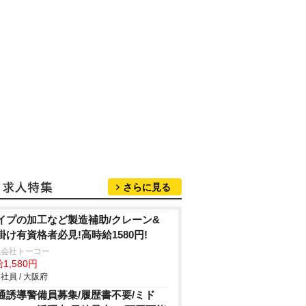
さらに見る
イプの加工など製造補助/クレーン&
掛け有資格者必見!高時給1580円!
式会社トーコー
1,580円
社員 / 大阪府
通誘導警備員募集/履歴書不要/ミド