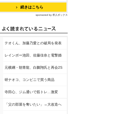
続きはこちら
sponsored by 求人ボックス
テオくん、加藤乃愛との破局を発表
レインボー池田、佐藤佳奈と電撃婚
元横綱・朝青龍、白鵬翔氏と再会2S
研ナオコ、コンビニで買う商品
寺田心、ジム通いで筋トレ…激変
「父の部屋を奪いたい」→大改造へ