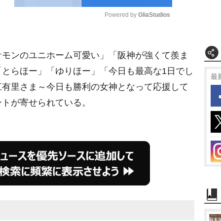
Powered by 
GliaStudios
M
モンのユニホーム可愛い」「阪神が強くて羨ま
u
t
「とらほー」「ゆりほー」「今日も最高な1日でし
最
e
江有里さま～今日も勝利の女神となって応援して
ントが寄せられている。