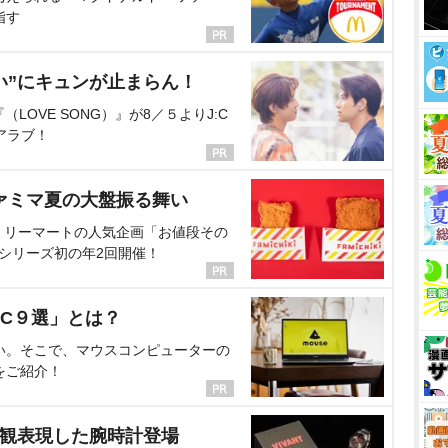
指す
い”にキュンが止まらん！
OVE SONG）』が8／５よりJ:C
アラブ！
ァミマ夏の大盤振る舞い
ミリーマートの人気企画「お値段その
、シリーズ初の年2回開催！
C９選」とは？
い。そこで、マウスコンピューターの
をご紹介！
界観表現した腕時計登場