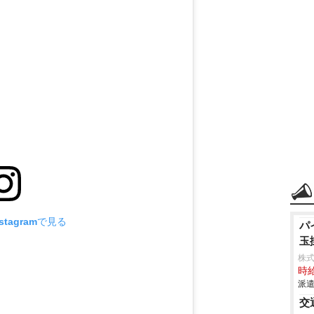
tagramで見る
パ
玉
株
時給
派遣
交