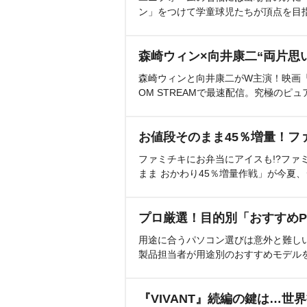
ン」をつけて学童球児たちが頂点を目
森崎ウィン×向井康二“両片思
森崎ウィンと向井康二がW主演！映画『（L
OM STREAMで最速配信。究極のピュ
お値段そのまま45％増量！フ
ファミチキにお弁当にアイスも!?ファ
まま おかわり45％増量作戦」が今夏
プロ厳選！目的別「おすすめP
用途に合うパソコン選びは意外と難し
製品担当者が用途別のおすすめモデル
『VIVANT』続編の鍵は…世