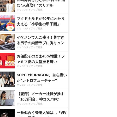
む“人身取引”のリアル
オリコンタイアップ特集
マクドナルドが40年にわたり
支える「小学生の甲子園」
オリコンタイアップ特集
イケメンてんこ盛り！尊すぎ
る男子の純情ラブに胸キュン
オリコンタイアップ特集
お値段そのまま45％増量！フ
ァミマ夏の大盤振る舞い
オリコンタイアップ特集
SUPER★DRAGON、自ら描い
た”レトロフューチャー”
オリコンタイアップ特集
【驚愕】メーカー社員が推す
「10万円台」神コスパPC
オリコンタイアップ特集
一番似合う登場人物は…『VIV