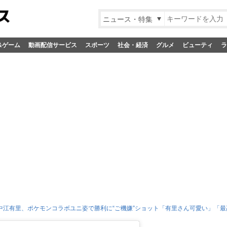
ニュース・特集
&ゲーム
動画配信サービス
スポーツ
社会・経済
グルメ
ビューティ
ラ
”中江有里、ポケモンコラボユニ姿で勝利に“ご機嫌”ショット「有里さん可愛い」「最