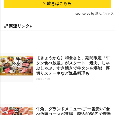
続きはこちら
sponsored by 求人ボックス
関連リンク+
【きょうから】和食さと、期間限定「牛
タン食べ放題」がスタート 焼肉、しゃ
ぶしゃぶ、すき焼きで牛タンを堪能 厚
切りステーキなど逸品料理も
2026-07-09
牛角、グランドメニューに“一番安い”食
べ放題コースが登場 税込3058円で定番