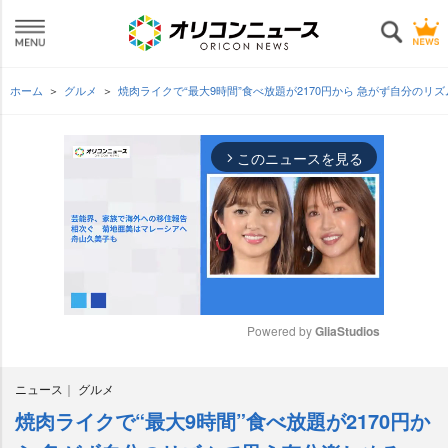
ホーム
グルメ
焼肉ライクで“最大9時間”食べ放題が2170円から 急がず自分のリ
このニュースを見る
arrow_forward_ios
Powered by 
GliaStudios
M
ニュース
グルメ
u
t
焼肉ライクで“最大9時間”食べ放題が2170円か
e