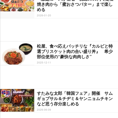
焼き肉から「蜜おさつバター」まで楽し
める
2026-01-20
松屋、食べ応えバッチリな『カルビと特
選ブリスケット肉の合い盛り丼』 希少
部位使用の“豪快な肉肉しさ”
2025-12-11
すたみな太郎「韓国フェア」開催 サム
ギョプサル＆チヂミ＆ヤンニョムチキン
など思う存分楽しめる
2026-06-09