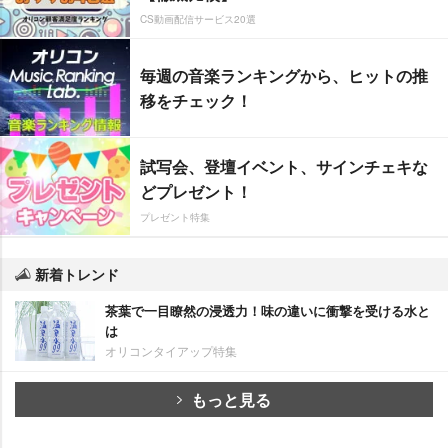
CS動画配信サービス20選
毎週の音楽ランキングから、ヒットの推
移をチェック！
試写会、登壇イベント、サインチェキな
どプレゼント！
プレゼント特集
新着トレンド
茶葉で一目瞭然の浸透力！味の違いに衝撃を受ける水と
は
オリコンタイアップ特集
もっと見る