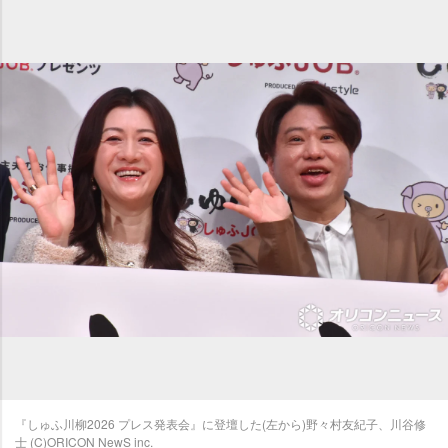
『しゅふ川柳2026 プレス発表会』に登壇した(左から)野々村友紀子、川谷修
士 (C)ORICON NewS inc.