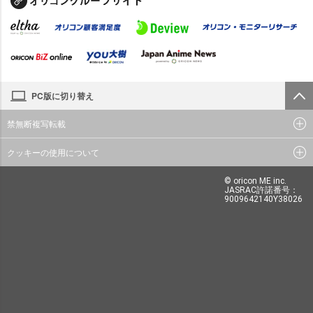
PC版に切り替え
禁無断複写転載
クッキーの使用について
© oricon ME inc.
JASRAC許諾番号：
9009642140Y38026