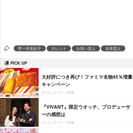
野々村友紀子
タレント
お笑い芸人
吉本芸人
PICK UP
大好評につき再び！ファミマ名物45％増量
キャンペーン
オリコンタイアップ特集
『VIVANT』限定ウオッチ、プロデューサ
ーの感想は
オリコンタイアップ特集