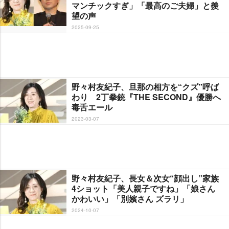
マンチックすぎ」「最高のご夫婦」と羨
望の声
2025-09-25
野々村友紀子、旦那の相方を“クズ”呼ば
わり 2丁拳銃『THE SECOND』優勝へ
毒舌エール
2023-03-07
野々村友紀子、長女＆次女“顔出し”家族
4ショット「美人親子ですね」「娘さん
かわいい」「別嬪さん ズラリ」
2024-10-07