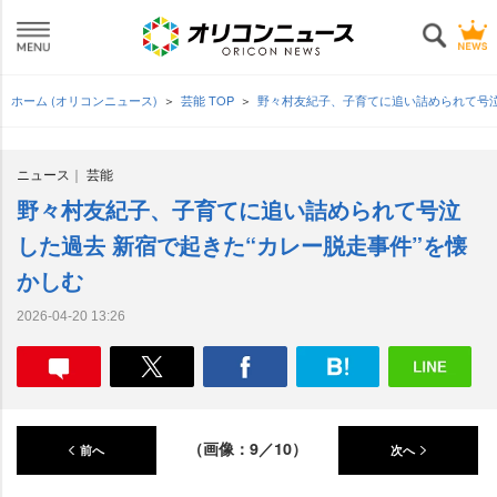
ホーム (オリコンニュース)
芸能 TOP
野々村友紀子、子育てに追い詰められて号泣
ニュース
芸能
野々村友紀子、子育てに追い詰められて号泣
した過去 新宿で起きた“カレー脱走事件”を懐
かしむ
2026-04-20 13:26
（画像：9／10）
前へ
次へ