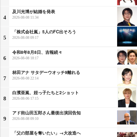
及川光博が結婚を発表
4
2026-08-08 11:34
「株式会社嵐」5人のFC出そろう
5
2026-08-08 09:17
令和8年8月8日、吉報続々
6
2026-08-08 18:17
林田アナ サタデーウオッチ9離れる
7
2026-08-08 22:14
白濱亜嵐、姪っ子たちと2ショット
8
2026-08-06 17:15
アド街山田五郎さん最後出演回告知
9
2026-08-08 09:10
「父の部屋を奪いたい」→大改造へ