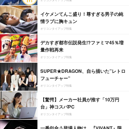
イケメンてんこ盛り！尊すぎる男子の純
情ラブに胸キュン
オリコンタイアップ特集
デカすぎ都市伝説発生!?ファミマ45％増
量作戦再来
オリコンタイアップ特集
SUPER★DRAGON、自ら描いた”レトロ
フューチャー”
オリコンタイアップ特集
【驚愕】メーカー社員が推す「10万円
台」神コスパPC
オリコンタイアップ特集
一番似合う登場人物は…『VIVANT』限