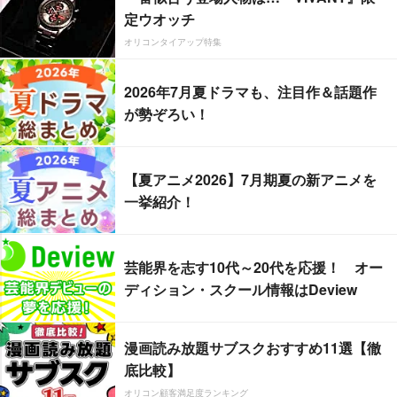
定ウオッチ
オリコンタイアップ特集
2026年7月夏ドラマも、注目作＆話題作
が勢ぞろい！
【夏アニメ2026】7月期夏の新アニメを
一挙紹介！
芸能界を志す10代～20代を応援！ オー
ディション・スクール情報はDeview
漫画読み放題サブスクおすすめ11選【徹
底比較】
オリコン顧客満足度ランキング