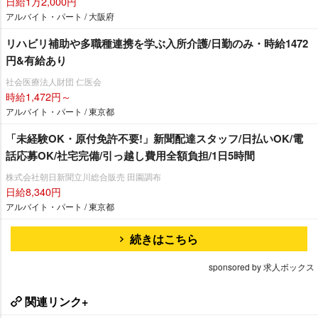
日給1万2,000円
アルバイト・パート / 大阪府
リハビリ補助や多職種連携を学ぶ入所介護/日勤のみ・時給1472
円&有給あり
社会医療法人財団 仁医会
時給1,472円～
アルバイト・パート / 東京都
「未経験OK・原付免許不要!」新聞配達スタッフ/日払いOK/電
話応募OK/社宅完備/引っ越し費用全額負担/1日5時間
株式会社朝日新聞立川総合販売 田園調布
日給8,340円
アルバイト・パート / 東京都
続きはこちら
sponsored by 求人ボックス
関連リンク+