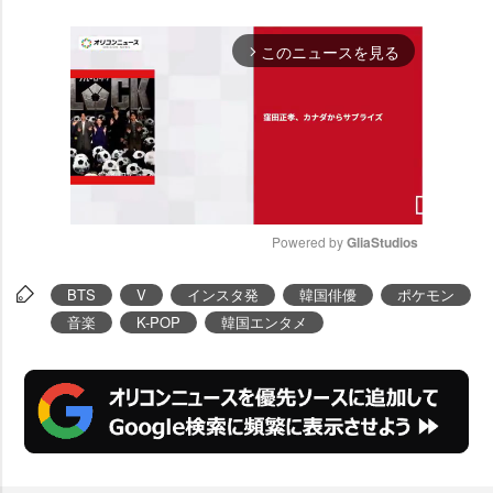
このニュースを見る
arrow_forward_ios
Powered by 
GliaStudios
M
BTS
V
インスタ発
韓国俳優
ポケモン
u
音楽
K-POP
韓国エンタメ
t
e