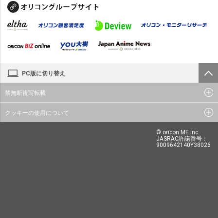
PC版に切り替え
禁無断複写転載
クッキーの使用について
© oricon ME inc.
JASRAC許諾番号：
9009642140Y38026