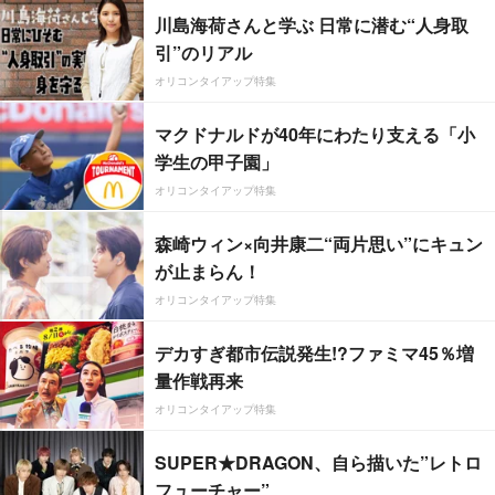
川島海荷さんと学ぶ 日常に潜む“人身取
引”のリアル
オリコンタイアップ特集
マクドナルドが40年にわたり支える「小
学生の甲子園」
オリコンタイアップ特集
森崎ウィン×向井康二“両片思い”にキュン
が止まらん！
オリコンタイアップ特集
デカすぎ都市伝説発生!?ファミマ45％増
量作戦再来
オリコンタイアップ特集
SUPER★DRAGON、自ら描いた”レトロ
フューチャー”