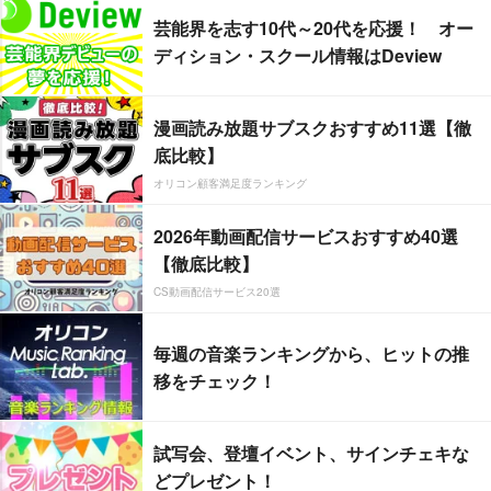
芸能界を志す10代～20代を応援！ オー
ディション・スクール情報はDeview
漫画読み放題サブスクおすすめ11選【徹
底比較】
オリコン顧客満足度ランキング
2026年動画配信サービスおすすめ40選
【徹底比較】
CS動画配信サービス20選
毎週の音楽ランキングから、ヒットの推
移をチェック！
試写会、登壇イベント、サインチェキな
どプレゼント！