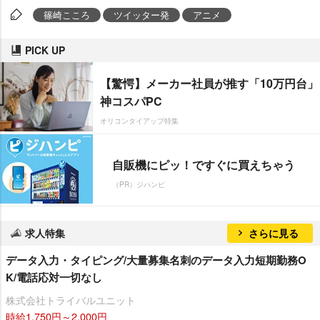
篠崎こころ
ツイッター発
アニメ
PICK UP
【驚愕】メーカー社員が推す「10万円台」
神コスパPC
オリコンタイアップ特集
自販機にピッ！ですぐに買えちゃう
（PR）ジハンピ
求人特集
さらに見る
データ入力・タイピング/大量募集名刺のデータ入力短期勤務O
K/電話応対一切なし
株式会社トライバルユニット
時給1,750円～2,000円