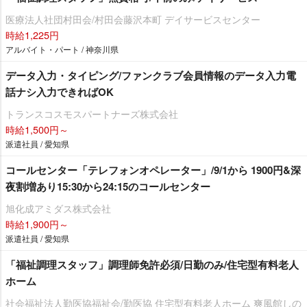
医療法人社団村田会/村田会藤沢本町 デイサービスセンター
時給1,225円
アルバイト・パート / 神奈川県
データ入力・タイピング/ファンクラブ会員情報のデータ入力電
話ナシ入力できればOK
トランスコスモスパートナーズ株式会社
時給1,500円～
派遣社員 / 愛知県
コールセンター「テレフォンオペレーター」/9/1から 1900円&深
夜割増あり15:30から24:15のコールセンター
旭化成アミダス株式会社
時給1,900円～
派遣社員 / 愛知県
「福祉調理スタッフ」調理師免許必須/日勤のみ/住宅型有料老人
ホーム
社会福祉法人勤医協福祉会/勤医協 住宅型有料老人ホーム 爽風館しの