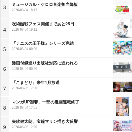
ミュージカル・ケロロ音楽担当降板
3
2026-08-04 18:15
呪術廻戦フェス開催まであと25日
4
2026-08-04 19:12
『テニスの王子様』シリーズ完結
5
2026-08-04 00:00
漫画付録巡り出版社対応に追われる
6
2026-08-04 06:40
『こまどり』来年1月放送
7
2026-08-05 17:00
マンガUP謝罪、一部の漫画連載終了
8
2026-08-04 17:05
矢吹健太朗、宝鐘マリン描き大反響
9
2026-08-03 12:20