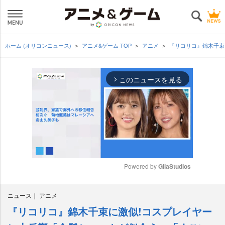
ホーム (オリコンニュース)
アニメ&ゲーム TOP
アニメ
『リコリコ』錦木千束
このニュースを見る
arrow_forward_ios
Powered by 
GliaStudios
M
ニュース
アニメ
u
t
『リコリコ』錦木千束に激似!コスプレイヤー
e