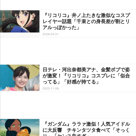
『リコリコ』井ノ上たきな激似なコスプ
レイヤー話題「千束との身長差が割とリ
アルっぽかった」
2026-04-21
日テレ・河出奈都美アナ、金髪ボブで姿
が激変！『リコリコ』コスプレに「似合
ってる」「好感が持てる」
2025-11-06
『ガンダム』ララァ激似！人気アイドル
に大反響 チキンタツタ食べて「そっく
り」「センス良すぎ」