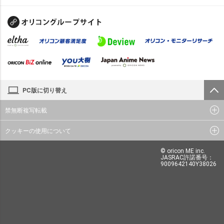
PC版に切り替え
禁無断複写転載
クッキーの使用について
© oricon ME inc.
JASRAC許諾番号：
9009642140Y38026