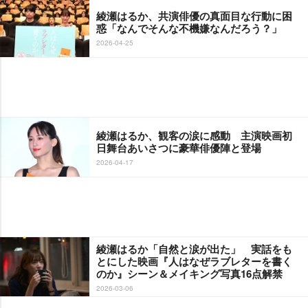
綾瀬はるか、共演俳優の真面目な行動に困
惑「なんでそんな不機嫌なんだろう？」
2026-04-25
綾瀬はるか、観客の涙に感動 主演映画初
日舞台あいさつに豪華俳優陣と登場
2026-04-17
綾瀬はるか「自然と涙が出た」 実話をも
とにした映画『人はなぜラブレターを書く
のか』シーン＆メイキング写真16点解禁
2026-03-06