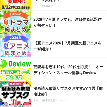
（PR）chocoZAP
2026年7月夏ドラマも、注目作＆話題作
が勢ぞろい！
【夏アニメ2026】7月期夏の新アニメを
一挙紹介！
芸能界を志す10代～20代を応援！ オー
ディション・スクール情報はDeview
漫画読み放題サブスクおすすめ11選【徹
底比較】
オリコン顧客満足度ランキング