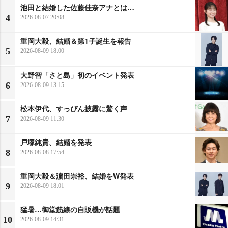
池田と結婚した佐藤佳奈アナとは…
4
2026-08-07 20:08
重岡大毅、結婚＆第1子誕生を報告
5
2026-08-09 18:00
大野智「さと島」初のイベント発表
6
2026-08-09 13:15
松本伊代、すっぴん披露に驚く声
7
2026-08-09 11:30
戸塚純貴、結婚を発表
8
2026-08-08 17:54
重岡大毅＆濵田崇裕、結婚をW発表
9
2026-08-09 18:01
猛暑…御堂筋線の自販機が話題
10
2026-08-09 14:31