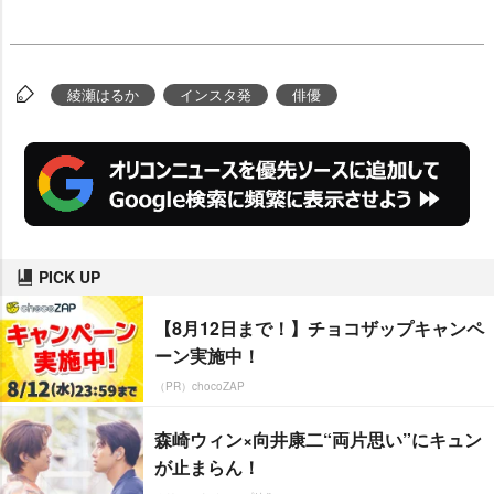
綾瀬はるか
インスタ発
俳優
PICK UP
【8月12日まで！】チョコザップキャンペ
ーン実施中！
（PR）chocoZAP
森崎ウィン×向井康二“両片思い”にキュン
が止まらん！