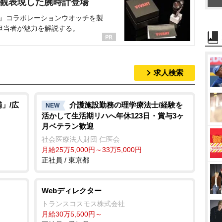
界観表現した腕時計登場
NT』コラボレーションウオッチを製
担当者が魅力を解説する。
求人検索
」/広
介護施設勤務の理学療法士/経験を
NEW
活かして生活期リハへ年休123日・賞与3ヶ
月ベテラン歓迎
社会医療法人財団 仁医会
月給25万5,000円～33万5,000円
正社員 / 東京都
Webディレクター
トランスコスモス株式会社
月給30万5,500円～