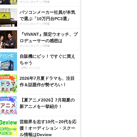
オリコンタイアップ特集
パソコンメーカー社員が本気
で選ぶ「10万円台PC3選」
オリコンタイアップ特集
『VIVANT』限定ウオッチ、プ
ロデューサーの感想は
オリコンタイアップ特集
自販機にピッ！ですぐに買え
ちゃう
（PR）ジハンピ
2026年7月夏ドラマも、注目
作＆話題作が勢ぞろい！
【夏アニメ2026】7月期夏の
新アニメを一挙紹介！
芸能界を志す10代～20代を応
援！オーディション・スクー
ル情報はDeview