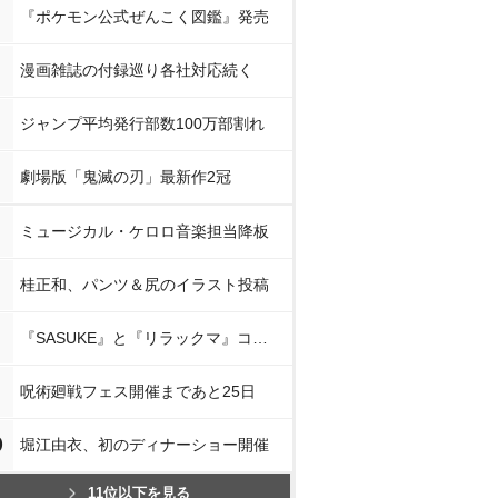
『ポケモン公式ぜんこく図鑑』発売
漫画雑誌の付録巡り各社対応続く
ジャンプ平均発行部数100万部割れ
劇場版「鬼滅の刃」最新作2冠
ミュージカル・ケロロ音楽担当降板
桂正和、パンツ＆尻のイラスト投稿
『SASUKE』と『リラックマ』コラボ
呪術廻戦フェス開催まであと25日
0
堀江由衣、初のディナーショー開催
11位以下を見る