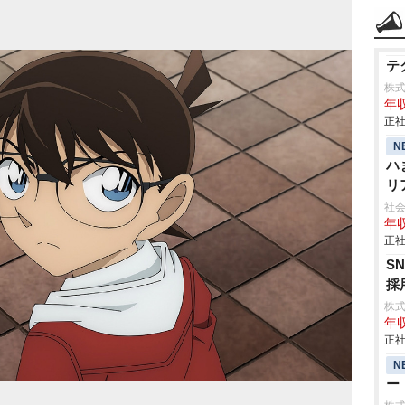
テ
株式
年
正社
N
ハ
リ
社会
年収
正社
S
採
株
年収
正社
N
ー