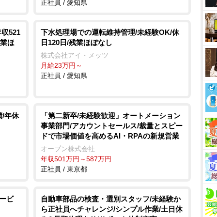
正社員 / 愛知県
収521
下水処理場での運転維持管理/未経験OK/休
残業ほ
日120日/残業ほぼなし
株式会社アイ・メッツ
月給23万円～
正社員 / 愛知県
/年休
「第二新卒/未経験歓迎」オートメーション
事業部門/アカウントセールス/裁量とスピー
ドで市場価値を高めるAI・RPAの新規営業
オープン株式会社
年収501万円～587万円
正社員 / 東京都
サービ
自動車部品の検査・選別スタッフ/未経験か
ら正社員へチャレンジ/シンプル作業/土日休