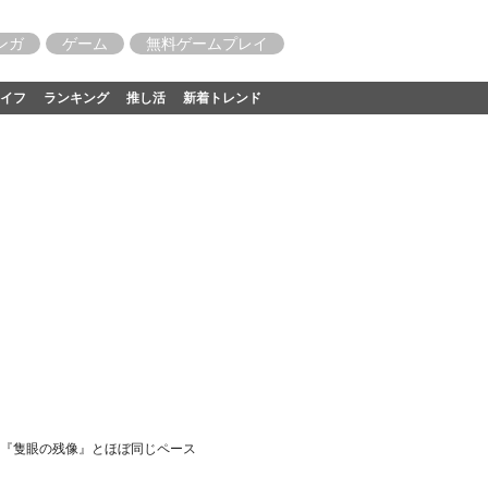
ンガ
ゲーム
無料ゲームプレイ
イフ
ランキング
推し活
新着トレンド
前作『隻眼の残像』とほぼ同じペース