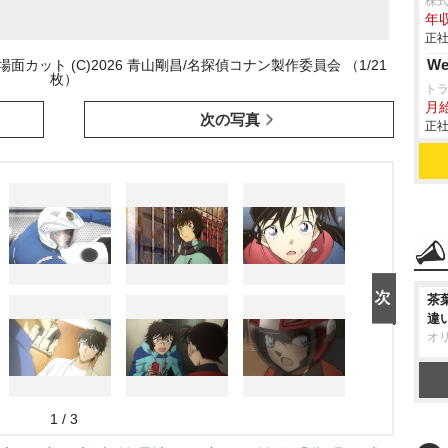
株
年収
正社
W
ット (C)2026 青山剛昌/名探偵コナン製作委員会 （1/21
枚）
ト
月給
次の写真
正社
茶
違
オ
1 / 3