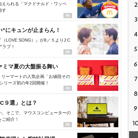
2
与えられる「マクドナルド・ワッペ
指す
3
い”にキュンが止まらん！
4
OVE SONG）』が8／５よりJ:C
アラブ！
5
6
ァミマ夏の大盤振る舞い
ミリーマートの人気企画「お値段その
7
、シリーズ初の年2回開催！
8
C９選」とは？
9
い。そこで、マウスコンピューターの
をご紹介！
1