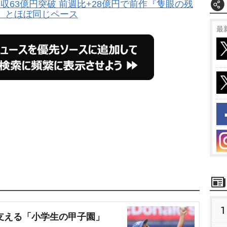
収63億円突破 前週比+28億円で前作『隻眼の残
』とほぼ同じペース
最
1
支える「小学生の甲子園」