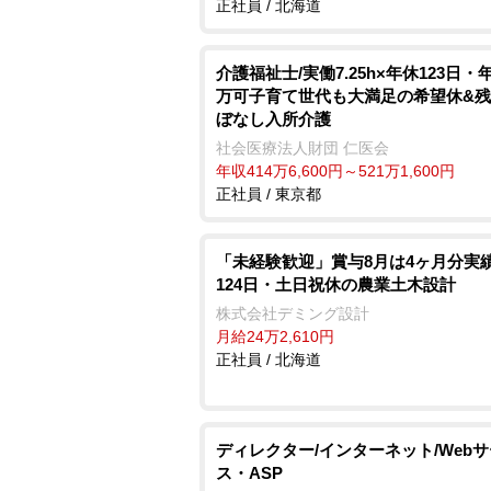
正社員 / 北海道
介護福祉士/実働7.25h×年休123日・年
万可子育て世代も大満足の希望休&
ぼなし入所介護
社会医療法人財団 仁医会
年収414万6,600円～521万1,600円
正社員 / 東京都
「未経験歓迎」賞与8月は4ヶ月分実績
124日・土日祝休の農業土木設計
株式会社デミング設計
月給24万2,610円
正社員 / 北海道
ディレクター/インターネット/Web
ス・ASP