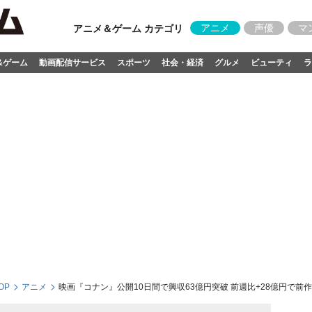
アニメ
声優
マ
アニメ＆ゲーム カテゴリ
&ゲーム
動画配信サービス
スポーツ
社会・経済
グルメ
ビューティ
ラ
OP
アニメ
映画『コナン』公開10日間で興収63億円突破 前週比+28億円で