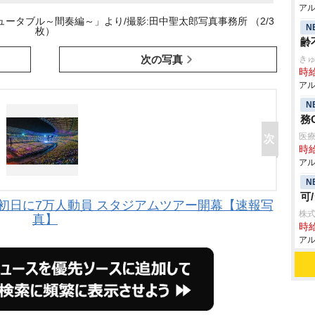
アル
ータブル～間奏編～」より/撮影:田中聖太郎写真事務所 （2/3
N
枚）
齢
次の写真
き
時給
アル
N
務
医
時給
アル
N
可
国立公演初日に7万人動員 スタジアムツアー開幕【速報写
株式
真】
時給
アル