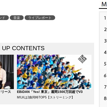
1
ンド
音楽
ライブレポート
2
3
K UP CONTENTS
4
5
6
7
リリース
EBiDAN「Yes! 東京」週間1500万回超でV3
M!LKは2曲同時TOP5【ストリーミング】
8