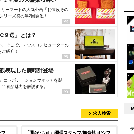
ミリーマートの人気企画「お値段その
、シリーズ初の年2回開催！
C９選」とは？
い。そこで、マウスコンピューターの
をご紹介！
界観表現した腕時計登場
NT』コラボレーションウオッチを製
担当者が魅力を解説する。
求人検索
ッフ
「週4から可」調理スタッフ/無資格可/シフ