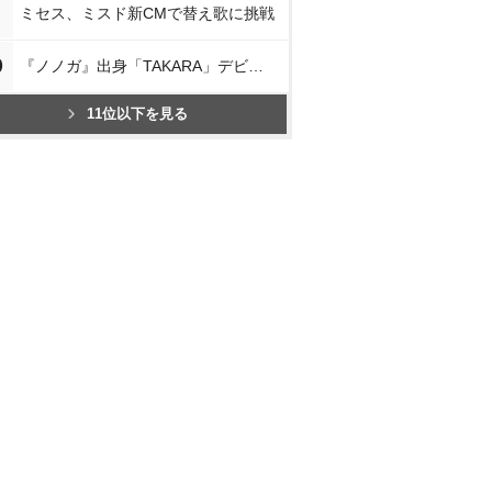
ミセス、ミスド新CMで替え歌に挑戦
0
『ノノガ』出身「TAKARA」デビュー
11位以下を見る