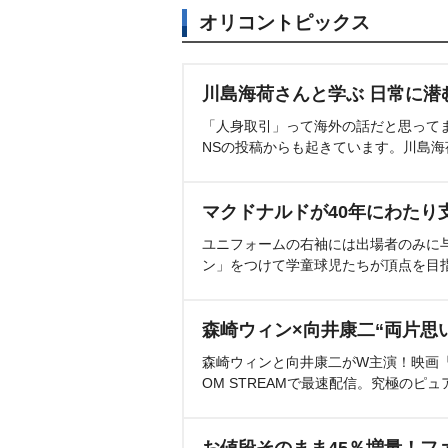
オリコントピックス
川島海荷さんと学ぶ 日常に潜
「人身取引」って海外の話だと思って
NSの投稿からも起きています。川島
マクドナルドが40年にわたり
ユニフォームの右袖には出場者のみに
ン」をつけて学童球児たちが頂点を目
森崎ウィン×向井康二“両片思
森崎ウィンと向井康二がW主演！映画『（L
OM STREAMで最速配信。究極のピュ
お値段そのまま45％増量！フ