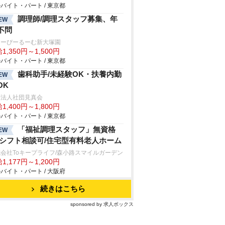
バイト・パート / 東京都
調理師/調理スタッフ募集、年
EW
不問
ゅーぴーるーむ新大塚園
1,350円～1,500円
バイト・パート / 東京都
歯科助手/未経験OK・扶養内勤
EW
OK
療法人社団見真会
1,400円～1,800円
バイト・パート / 東京都
「福祉調理スタッフ」無資格
EW
/シフト相談可/住宅型有料老人ホーム
会社Toキープライフ/森小路スマイルガーデン
1,177円～1,200円
バイト・パート / 大阪府
続きはこちら
sponsored by 求人ボックス