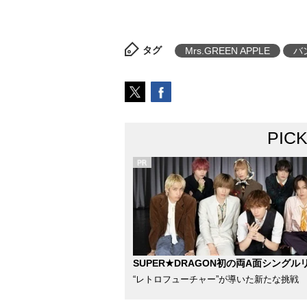
タグ
Mrs.GREEN APPLE
バ
PIC
SUPER★DRAGON初の両A面シングル
“レトロフューチャー”が導いた新たな挑戦