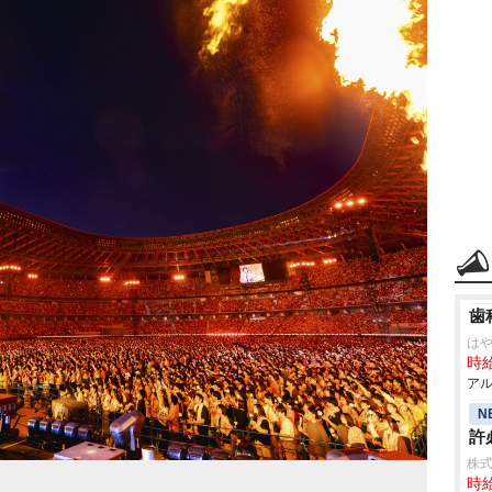
歯
は
時給
アル
N
許
株式
時給