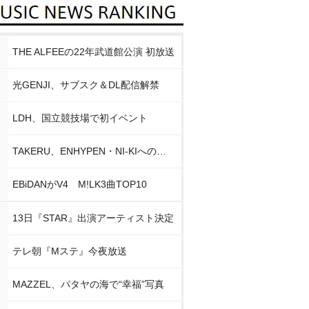
THE ALFEEの22年武道館公演 初放送
光GENJI、サブスク＆DL配信解禁
LDH、国立競技場で初イベント
TAKERU、ENHYPEN・NI-KIへの思い
EBiDANがV4 M!LK3曲TOP10
13日『STAR』出演アーティスト決定
テレ朝『Mステ』今夜放送
MAZZEL、パタヤの海で“幸福”写真