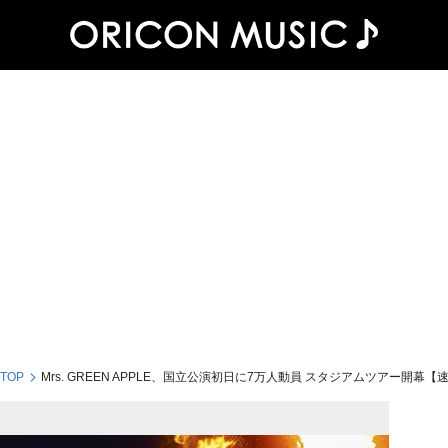
 TOP
Mrs. GREEN APPLE、国立公演初日に7万人動員 スタジアムツアー開幕【