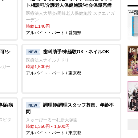
ト相談可/介護老人保健施設/社会保障完備
医療法人大朋会/岡崎老人保健施設 スクエアガ
ーデン
時給1,140円
アルバイト・パート / 愛知県
可/シ
歯科助手/未経験OK・ネイルOK
NEW
医療法人ナイルチドリ
ルガー
時給1,500円
アルバイト・パート / 東京都
専従/病
調理師/調理スタッフ募集、年齢不
NEW
問
スピタ
きゅーぴーるーむ新大塚園
時給1,350円～1,500円
アルバイト・パート / 東京都