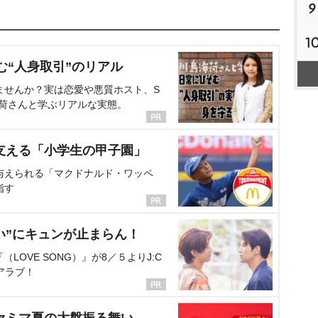
9
1
む“人身取引”のリアル
ませんか？実は恋愛や悪質ホスト、S
海荷さんと学ぶリアルな実態。
支える「小学生の甲子園」
与えられる「マクドナルド・ワッペ
指す
い”にキュンが止まらん！
OVE SONG）』が8／５よりJ:C
アラブ！
ァミマ夏の大盤振る舞い