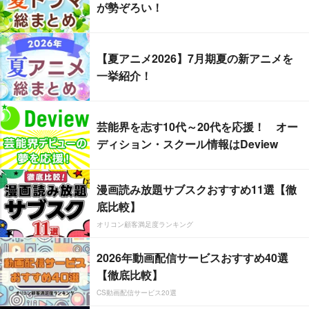
が勢ぞろい！
【夏アニメ2026】7月期夏の新アニメを
一挙紹介！
芸能界を志す10代～20代を応援！ オー
ディション・スクール情報はDeview
漫画読み放題サブスクおすすめ11選【徹
底比較】
オリコン顧客満足度ランキング
2026年動画配信サービスおすすめ40選
【徹底比較】
CS動画配信サービス20選