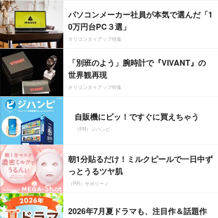
パソコンメーカー社員が本気で選んだ「1
0万円台PC３選」
オリコンタイアップ特集
「別班のよう」腕時計で『VIVANT』の
世界観再現
オリコンタイアップ特集
自販機にピッ！ですぐに買えちゃう
（PR）ジハンピ
朝1分貼るだけ！ミルクピールで一日中ず
っとうるツヤ肌
（PR）サボリーノ
2026年7月夏ドラマも、注目作＆話題作