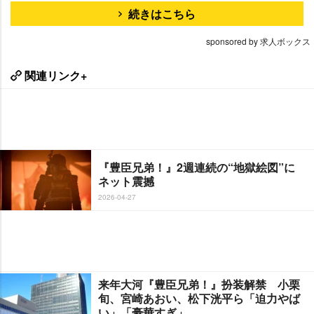
続きはこちら
sponsored by 求人ボックス
関連リンク+
『豊臣兄弟！』2週連続の“地獄絵図”に
ネット震撼
2026-04-27
来年大河『豊臣兄弟！』扮装解禁 小栗
旬、宮崎あおい、松下洸平ら「迫力やば
い」「豪華すぎ」