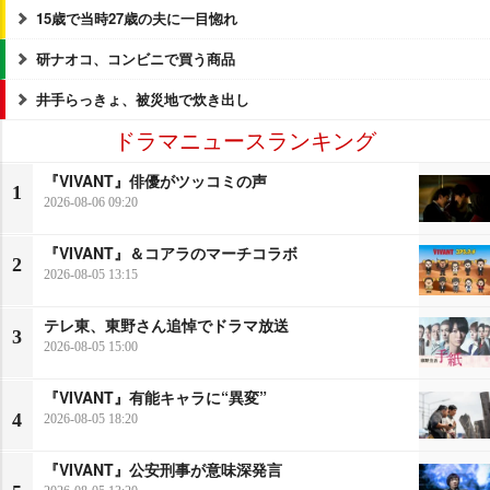
15歳で当時27歳の夫に一目惚れ
研ナオコ、コンビニで買う商品
井手らっきょ、被災地で炊き出し
ドラマニュースランキング
『VIVANT』俳優がツッコミの声
1
2026-08-06 09:20
『VIVANT』＆コアラのマーチコラボ
2
2026-08-05 13:15
テレ東、東野さん追悼でドラマ放送
3
2026-08-05 15:00
『VIVANT』有能キャラに“異変”
4
2026-08-05 18:20
『VIVANT』公安刑事が意味深発言