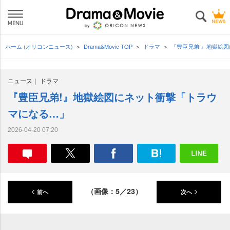
ホーム (オリコンニュース)
Drama&Movie TOP
ドラマ
『豊臣兄弟!』地獄絵
ニュース
ドラマ
『豊臣兄弟!』地獄絵図にネット衝撃「トラウ
マになる…」
2026-04-20 07:20
（画像：5／23）
前へ
次へ