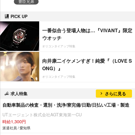
豊臣兄弟
PICK UP
一番似合う登場人物は…『VIVANT』限定
ウオッチ
オリコンタイアップ特集
向井康二イケメンすぎ！純愛『（LOVE S
ONG）』
オリコンタイアップ特集
求人特集
さらに見る
自動車製品の検査・選別・洗浄/寮完備/日勤/日払い/工場・製造
UTエージェント株式会社AGT東海第一CU
時給1,300円
派遣社員 / 愛知県