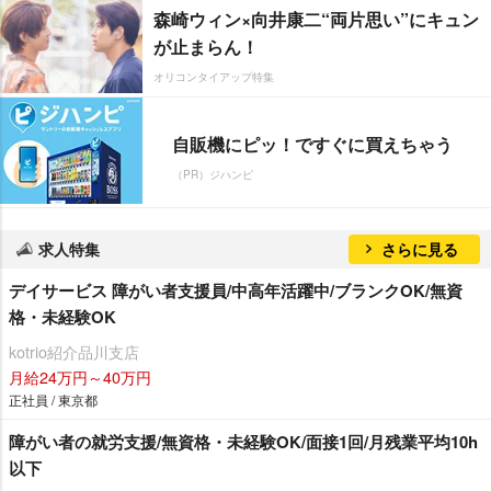
森崎ウィン×向井康二“両片思い”にキュン
が止まらん！
オリコンタイアップ特集
自販機にピッ！ですぐに買えちゃう
（PR）ジハンピ
求人特集
さらに見る
デイサービス 障がい者支援員/中高年活躍中/ブランクOK/無資
格・未経験OK
kotrio紹介品川支店
月給24万円～40万円
正社員 / 東京都
障がい者の就労支援/無資格・未経験OK/面接1回/月残業平均10h
以下