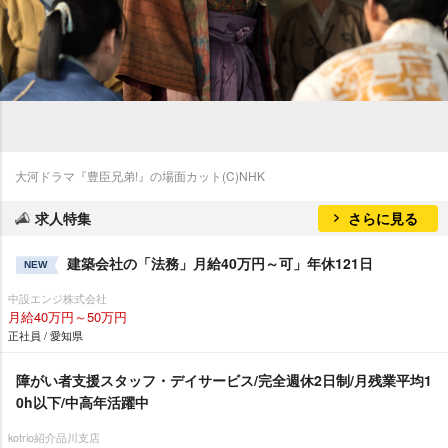
大河ドラマ『豊臣兄弟!』の場面カット(C)NHK
求人特集
さらに見る
建築会社の「法務」月給40万円～可」年休121日
NEW
中設エンジ株式会社
月給40万円～50万円
正社員 / 愛知県
障がい者支援スタッフ・デイサービス/完全週休2日制/月残業平均1
0h以下/中高年活躍中
kotrio紹介品川支店