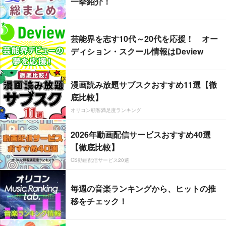
一挙紹介！
芸能界を志す10代～20代を応援！ オー
ディション・スクール情報はDeview
漫画読み放題サブスクおすすめ11選【徹
底比較】
オリコン顧客満足度ランキング
2026年動画配信サービスおすすめ40選
【徹底比較】
CS動画配信サービス20選
毎週の音楽ランキングから、ヒットの推
移をチェック！