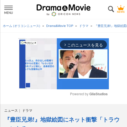
ホーム (オリコンニュース)
Drama&Movie TOP
ドラマ
『豊臣兄弟!』地獄絵
このニュースを見る
arrow_forward_ios
Powered by 
GliaStudios
M
ニュース
ドラマ
u
t
『豊臣兄弟!』地獄絵図にネット衝撃「トラウ
e