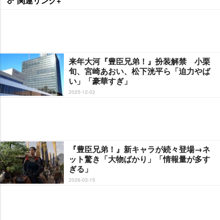
関連リンク+
来年大河『豊臣兄弟！』扮装解禁 小栗
旬、宮崎あおい、松下洸平ら「迫力やば
い」「豪華すぎ」
2025-12-02
『豊臣兄弟！』新キャラが続々登場→ネ
ット驚き「大物ばかり」「情報量が多す
ぎる」
2026-03-15