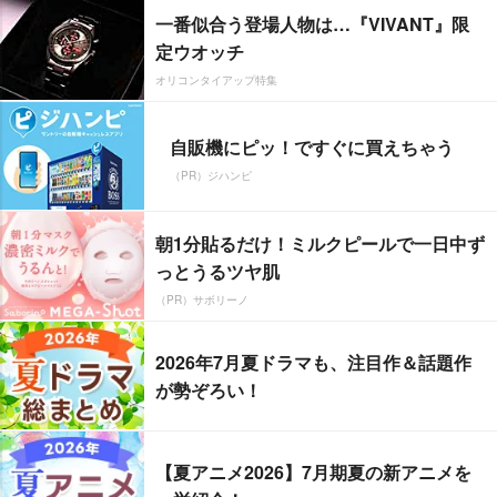
一番似合う登場人物は…『VIVANT』限
定ウオッチ
オリコンタイアップ特集
自販機にピッ！ですぐに買えちゃう
（PR）ジハンピ
朝1分貼るだけ！ミルクピールで一日中ず
っとうるツヤ肌
（PR）サボリーノ
2026年7月夏ドラマも、注目作＆話題作
が勢ぞろい！
【夏アニメ2026】7月期夏の新アニメを