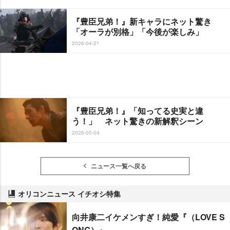
『豊臣兄弟！』新キャラにネット驚き
「オーラが別格」「今後が楽しみ」
2026-04-21
『豊臣兄弟！』「知ってる史実と違
う！」 ネット驚きの新解釈シーン
2026-05-04
ニュース一覧へ戻る
オリコンニュース イチオシ特集
向井康二イケメンすぎ！純愛『（LOVE S
ONG）』