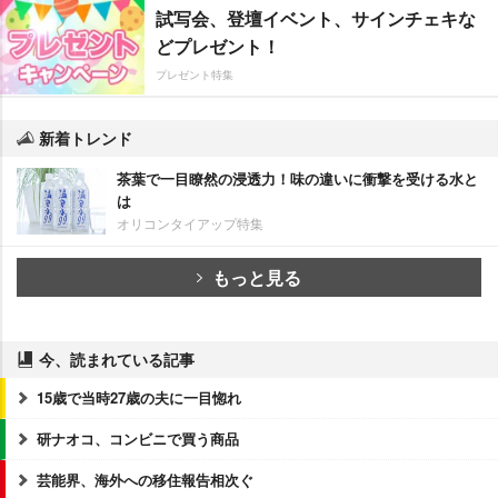
試写会、登壇イベント、サインチェキな
どプレゼント！
プレゼント特集
新着トレンド
茶葉で一目瞭然の浸透力！味の違いに衝撃を受ける水と
は
オリコンタイアップ特集
もっと見る
今、読まれている記事
15歳で当時27歳の夫に一目惚れ
研ナオコ、コンビニで買う商品
芸能界、海外への移住報告相次ぐ