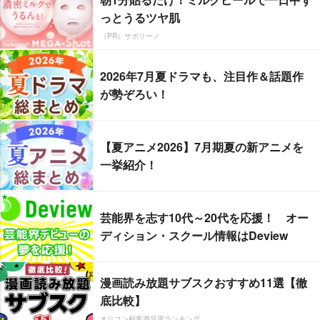
っとうるツヤ肌
（PR）サボリーノ
2026年7月夏ドラマも、注目作＆話題作
が勢ぞろい！
【夏アニメ2026】7月期夏の新アニメを
一挙紹介！
芸能界を志す10代～20代を応援！ オー
ディション・スクール情報はDeview
漫画読み放題サブスクおすすめ11選【徹
底比較】
オリコン顧客満足度ランキング