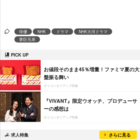
俳優
NHK
ドラマ
NHK大河ドラマ
豊臣兄弟
PICK UP
お値段そのまま45％増量！ファミマ夏の大
盤振る舞い
オリコンタイアップ特集
『VIVANT』限定ウオッチ、プロデューサ
ーの感想は
オリコンタイアップ特集
求人特集
さらに見る