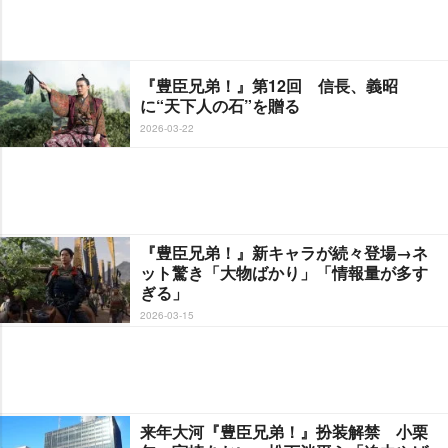
『豊臣兄弟！』第12回 信長、義昭
に“天下人の石”を贈る
2026-03-22
『豊臣兄弟！』新キャラが続々登場→ネ
ット驚き「大物ばかり」「情報量が多す
ぎる」
2026-03-15
来年大河『豊臣兄弟！』扮装解禁 小栗