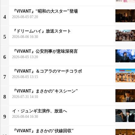
『VIVANT』“昭和の大スター”登場
4
2026-08-05 07:20
『ドリームハイ』放送スタート
5
2026-08-06 16:30
『VIVANT』公安刑事が意味深発言
6
2026-08-05 13:20
『VIVANT』＆コアラのマーチコラボ
7
2026-08-05 13:15
『VIVANT』まさかの“キスシーン”
8
2026-07-31 14:10
イ・ジュンギ主演作、放送へ
9
2026-08-04 16:30
『VIVANT』まさかの“伏線回収”