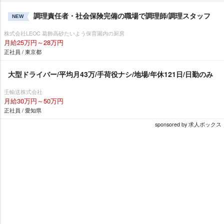
調理責任者・社会保険完備の職場で調理師/調理スタッフ
NEW
株式会社LEOC 葛飾高砂たいよう保育園内の厨房
月給25万円～28万円
正社員 / 東京都
大型ドライバー/平均月43万/手荷役ナシ/地場/年休121日/日勤のみ
壬輸送株式会社
月給30万円～50万円
正社員 / 愛知県
sponsored by 求人ボックス