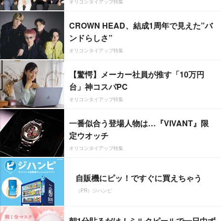
オリコンタイアップ特集
CROWN HEAD、結成1周年で見えた”バ
ンドらしさ”
オリコンタイアップ特集
【驚愕】メーカー社員が推す「10万円
台」神コスパPC
オリコンタイアップ特集
一番似合う登場人物は…『VIVANT』限
定ウオッチ
オリコンタイアップ特集
自販機にピッ！ですぐに買えちゃう
（PR）ジハンピ
朝1分貼るだけ！ミルクピールで一日中ず