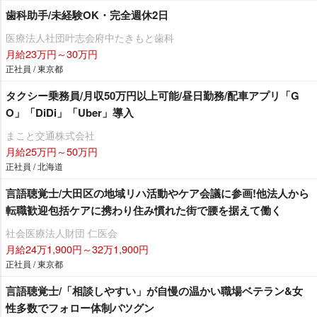
歯科助手/未経験OK・完全週休2日
医療法人社団叶志会府中たきもと歯科
月給23万円～30万円
正社員 / 東京都
タクシー乗務員/月収50万円以上可能/昼日勤務/配車アプリ「G
O」「DiDi」「Uber」導入
まこと交通株式会社
月給25万円～50万円
正社員 / 北海道
言語聴覚士/大田区の地域リハ活動やケア会議に参画!他法人から
転職歓迎包括ケアに携わり住み慣れた街で腰を据えて働く
社会医療法人財団 仁医会
月給24万1,900円～32万1,900円
正社員 / 東京都
言語聴覚士/「相談しやすい」が自慢の温かい職場ベテラン&女
性多数でフォロー体制バツグン