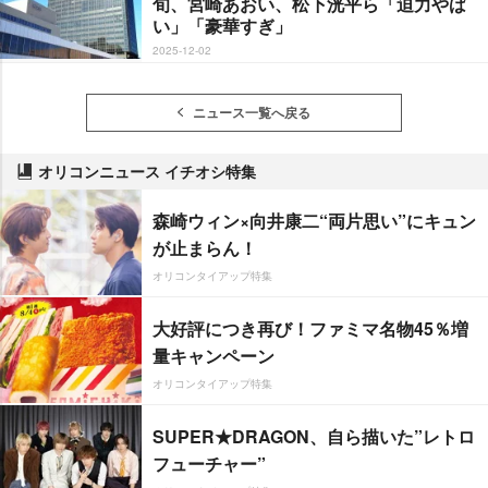
旬、宮崎あおい、松下洸平ら「迫力やば
い」「豪華すぎ」
2025-12-02
ニュース一覧へ戻る
オリコンニュース イチオシ特集
森崎ウィン×向井康二“両片思い”にキュン
が止まらん！
オリコンタイアップ特集
大好評につき再び！ファミマ名物45％増
量キャンペーン
オリコンタイアップ特集
SUPER★DRAGON、自ら描いた”レトロ
フューチャー”