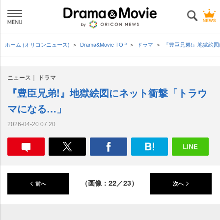
ホーム (オリコンニュース)
Drama&Movie TOP
ドラマ
『豊臣兄弟!』地獄絵
ニュース
ドラマ
『豊臣兄弟!』地獄絵図にネット衝撃「トラウ
マになる…」
2026-04-20 07:20
（画像：22／23）
前へ
次へ