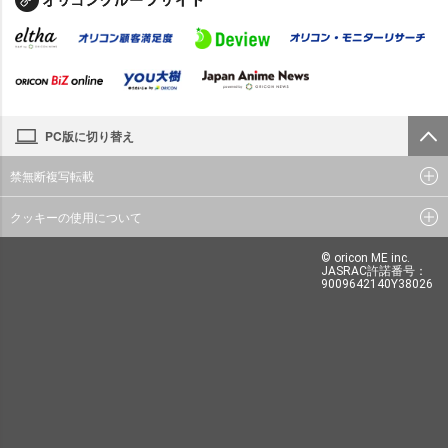
PC版に切り替え
禁無断複写転載
クッキーの使用について
© oricon ME inc.
JASRAC許諾番号：
9009642140Y38026