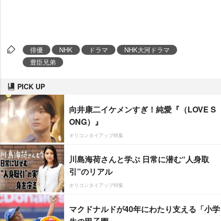
俳優
NHK
ドラマ
NHK大河ドラマ
豊臣兄弟
PICK UP
向井康二イケメンすぎ！純愛『（LOVE S
ONG）』
オリコンタイアップ特集
川島海荷さんと学ぶ 日常に潜む“人身取
引”のリアル
オリコンタイアップ特集
マクドナルドが40年にわたり支える「小学