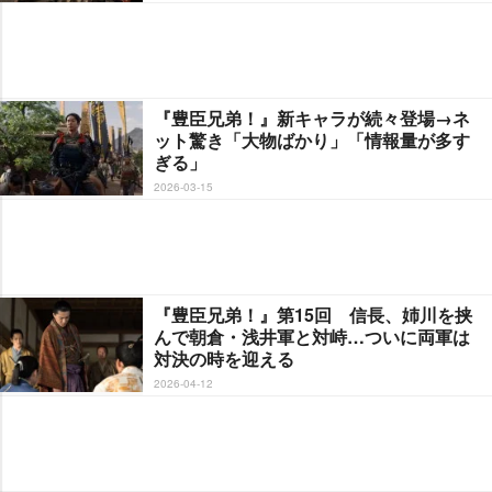
『豊臣兄弟！』新キャラが続々登場→ネ
ット驚き「大物ばかり」「情報量が多す
ぎる」
2026-03-15
『豊臣兄弟！』第15回 信長、姉川を挟
んで朝倉・浅井軍と対峙…ついに両軍は
対決の時を迎える
2026-04-12