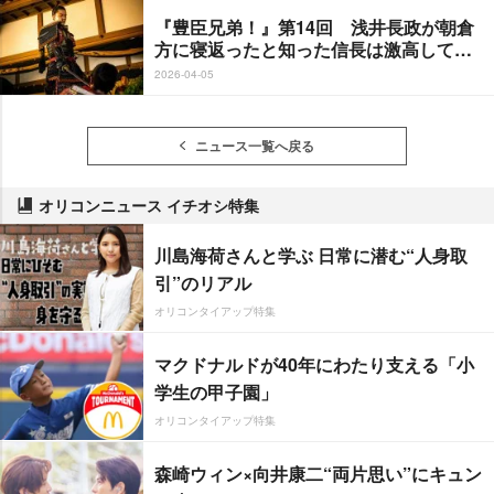
『豊臣兄弟！』第14回 浅井長政が朝倉
方に寝返ったと知った信長は激高して…
2026-04-05
ニュース一覧へ戻る
オリコンニュース イチオシ特集
川島海荷さんと学ぶ 日常に潜む“人身取
引”のリアル
オリコンタイアップ特集
マクドナルドが40年にわたり支える「小
学生の甲子園」
オリコンタイアップ特集
森崎ウィン×向井康二“両片思い”にキュン