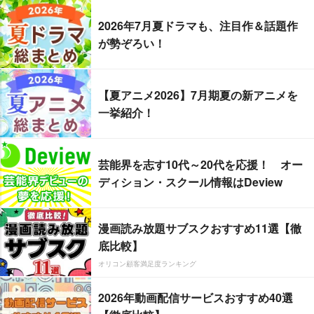
2026年7月夏ドラマも、注目作＆話題作
が勢ぞろい！
【夏アニメ2026】7月期夏の新アニメを
一挙紹介！
芸能界を志す10代～20代を応援！ オー
ディション・スクール情報はDeview
漫画読み放題サブスクおすすめ11選【徹
底比較】
オリコン顧客満足度ランキング
2026年動画配信サービスおすすめ40選